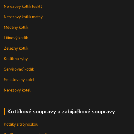
Nerezový kotlík lesklý
Nerezový kotlík matný
Měděný kotlík
Litinový kotlík
Železný kotlík
Kotlík na ryby
Servírovací kotlík
Smaltovaný kotel
Nerezový kotel
Kotlíkové soupravy a zabíjačkové soupravy
Kotlíky s trojnožkou