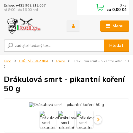
0
ks
Eshop: +421 902 212 007
za
0,00 Kč
od 8:00 - do 16:00 hod
Menu
Hledat
Úvod
KOŘENÍ - PAPRIKA
Koření
Drákulová smrt - pikantní koření 50
g
Drákulová smrt - pikantní koření
50 g