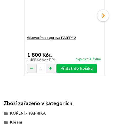
Gilovacím souprava PARTY 2
Gilovacím s
1 800 Kč
1 190 Kč
/
ks
expedice 3-5 dnů
1 488 Kč
bez DPH
983 Kč
bez 
Přidat do košíku
Zboží zařazeno v kategoriích
KOŘENÍ - PAPRIKA
Koření