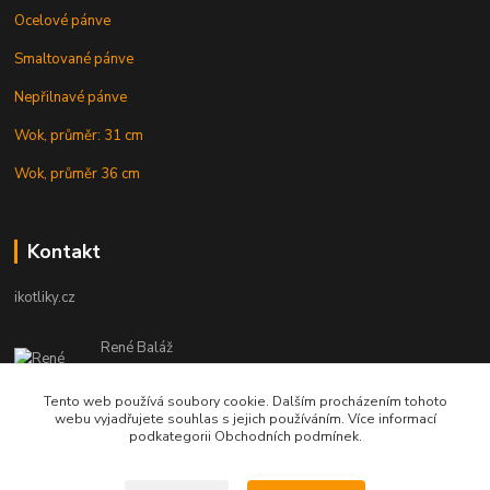
Ocelové pánve
Smaltované pánve
Nepřilnavé pánve
Wok, průměr: 31 cm
Wok, průměr 36 cm
Kontakt
ikotliky.cz
René Baláž
Eshop: +421 902 212 007
od 8:00 - do 16:00 hod
Tento web používá soubory cookie. Dalším procházením tohoto
webu vyjadřujete souhlas s jejich používáním. Více informací
info@ikotliky.cz
podkategorii Obchodních podmínek.