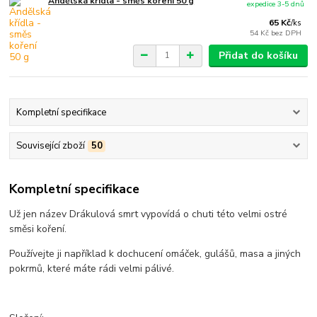
Andělská křídla - směs koření 50 g
expedice 3-5 dnů
65 Kč
/
ks
54 Kč
bez DPH
Přidat do košíku
Kompletní specifikace
Související zboží
50
Kompletní specifikace
Už jen název Drákulová smrt vypovídá o chuti této velmi ostré
směsi koření.
Používejte ji například k dochucení omáček, gulášů, masa a jiných
pokrmů, které máte rádi velmi pálivé.