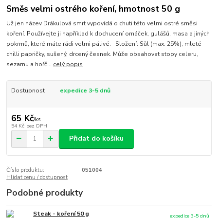
Směs velmi ostrého koření, hmotnost 50 g
Už jen název Drákulová smrt vypovídá o chuti této velmi ostré směsi
koření. Používejte ji například k dochucení omáček, gulášů, masa a jiných
pokrmů, které máte rádi velmi pálivé. Složení: Sůl (max. 25%), mleté
chilli papričky, sušený, drcený česnek. Může obsahovat stopy celeru,
sezamu a hořč...
celý popis
Dostupnost
expedice 3-5 dnů
65 Kč
/
ks
54 Kč
bez DPH
Přidat do košíku
Číslo produktu:
051004
Hlídat cenu / dostupnost
Podobné produkty
Steak - koření 50 g
expedice 3-5 dnů