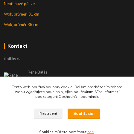
Nepřilnavé pánve
Wok, průměr: 31 cm
Wok, průměr 36 cm
Kontakt
ikotliky.cz
René Baláž
Eshop: +421 902 212 007
od 8:00 - do 16:00 hod
Tento web používá soubory cookie. Dalším procházením tohoto
webu vyjadřujete souhlas s jejich používáním. Více informací
info@ikotliky.cz
podkategorii Obchodních podmínek.
Souhlasím
Nastavení
Copyright © 2014-2020 IKOTLIKY.CZ, všetky práva vyhradené..
Souhlas můžete odmítnout
zde
.