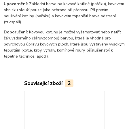
Upozornění:
Základní barva na kovové kotlině (pařáku), kovovém
ohnisku slouží pouze jako ochrana při přenosu. Při prvním
používání kotliny (pařáku) a kovovém topeništi barva odstraní
(tzv.spáli)
Doporučení:
Kovovou kotlinu je možně vyšamotovať nebo natřít
žáruvzdorného (žáruvzdornou) barvou, která je vhodná pro
povrchovou úpravu kovových ploch, které jsou vystaveny vysokým
teplotám (kotle, krby, výfuky, komínové roury, příslušenství k
tepelné technice, apod.).
Související zboží
2