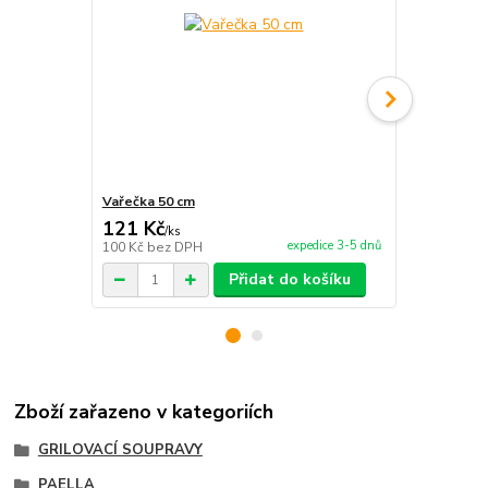
Vařečka 50 cm
Servírovací
121 Kč
790 Kč
/
ks
/
ks
expedice 3-5 dnů
100 Kč
bez DPH
653 Kč
bez 
Přidat do košíku
Zboží zařazeno v kategoriích
GRILOVACÍ SOUPRAVY
PAELLA