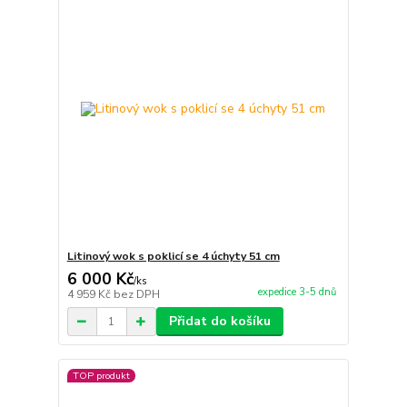
Litinový wok s poklicí se 4 úchyty 51 cm
6 000 Kč
/
ks
expedice 3-5 dnů
4 959 Kč
bez DPH
Přidat do košíku
TOP produkt