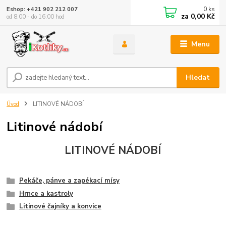
0
ks
Eshop: +421 902 212 007
za
0,00 Kč
od 8:00 - do 16:00 hod
Menu
Hledat
Úvod
LITINOVÉ NÁDOBÍ
Litinové nádobí
LITINOVÉ NÁDOBÍ
Pekáče, pánve a zapékací mísy
Hrnce a kastroly
Litinové čajníky a konvice