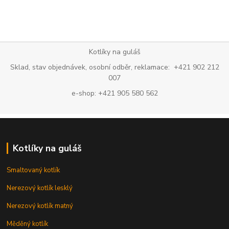
Kotlíky na guláš
Sklad, stav objednávek, osobní odběr, reklamace: +421 902 212
007
e-shop: +421 905 580 562
Kotlíky na guláš
Smaltovaný kotlík
Nerezový kotlík lesklý
Nerezový kotlík matný
Měděný kotlík