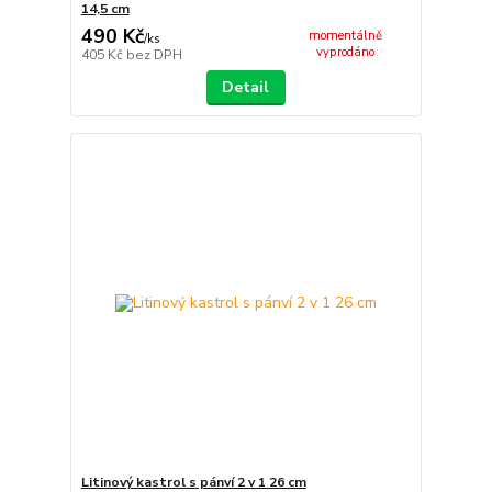
14,5 cm
490 Kč
momentálně
/
ks
vyprodáno
405 Kč
bez DPH
Detail
Litinový kastrol s pánví 2 v 1 26 cm