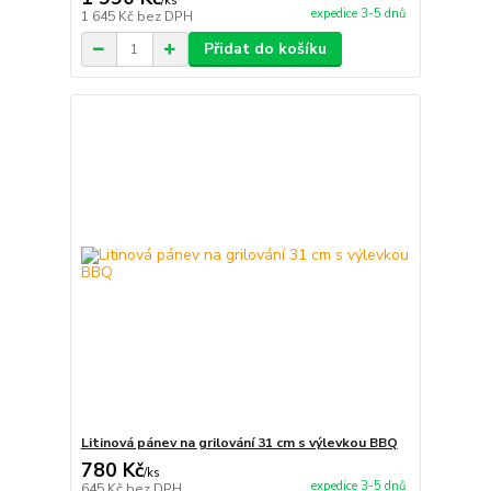
/
ks
expedice 3-5 dnů
1 645 Kč
bez DPH
Přidat do košíku
Litinová pánev na grilování 31 cm s výlevkou BBQ
780 Kč
/
ks
expedice 3-5 dnů
645 Kč
bez DPH