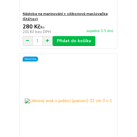
Nádoba na marinování + silikonová maslovačka
(štětec)
280 Kč
/
ks
expedice 3-5 dnů
231 Kč
bez DPH
Přidat do košíku
Novinka