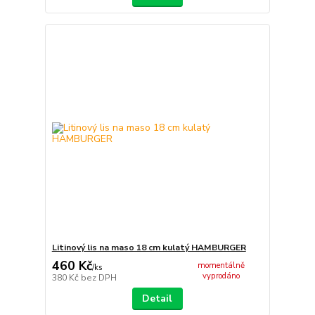
Litinový lis na maso 18 cm kulatý HAMBURGER
460 Kč
momentálně
/
ks
vyprodáno
380 Kč
bez DPH
Detail