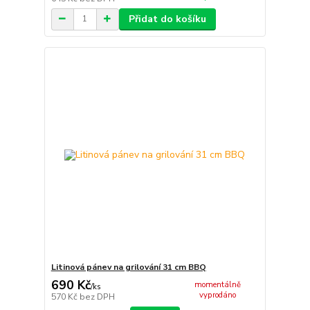
Přidat do košíku
Litinová pánev na grilování 31 cm BBQ
690 Kč
momentálně
/
ks
vyprodáno
570 Kč
bez DPH