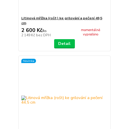
Litinová mřížka (rošt) ke grilování a pečení 49,5
cm
2 600 Kč
momentálně
/
ks
vyprodáno
2 149 Kč
bez DPH
Detail
Novinka