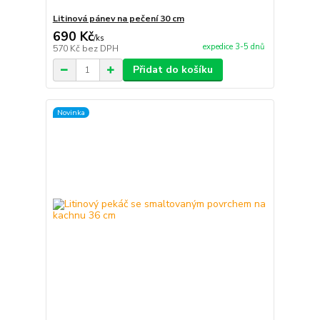
Litinová pánev na pečení 30 cm
690 Kč
/
ks
expedice 3-5 dnů
570 Kč
bez DPH
Přidat do košíku
Novinka