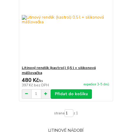
Litinový rendlík (kastrol) 0,5 l + silikonová
mášlovačka
480 Kč
/
ks
expedice 3-5 dnů
397 Kč
bez DPH
Přidat do košíku
strana
z 1
LITINOVÉ NÁDOBÍ