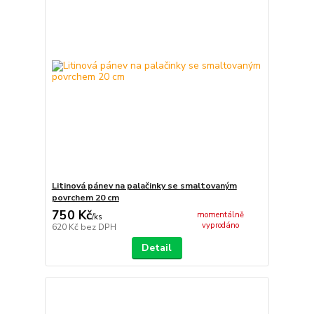
Litinová pánev na palačinky se smaltovaným
povrchem 20 cm
750 Kč
momentálně
/
ks
vyprodáno
620 Kč
bez DPH
Detail