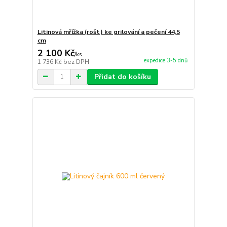
Litinová mřížka (rošt) ke grilování a pečení 44,5
cm
2 100 Kč
/
ks
expedice 3-5 dnů
1 736 Kč
bez DPH
Přidat do košíku