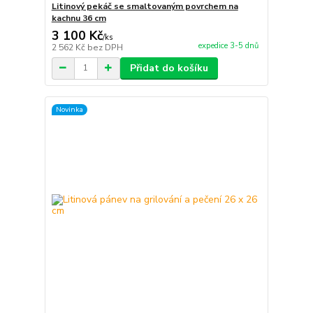
Litinový pekáč se smaltovaným povrchem na
kachnu 36 cm
3 100 Kč
/
ks
expedice 3-5 dnů
2 562 Kč
bez DPH
Přidat do košíku
Novinka