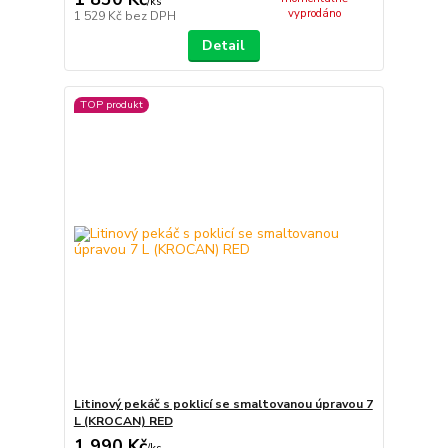
/
ks
vyprodáno
1 529 Kč
bez DPH
Detail
TOP produkt
Litinový pekáč s poklicí se smaltovanou úpravou 7
L (KROCAN) RED
1 990 Kč