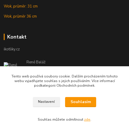
Wok, průměr: 31 cm
Wok, průměr 36 cm
Kontakt
ikotliky.cz
René Baláž
Eshop: +421 902 212 007
od 8:00 - do 16:00 hod
Tento web používá soubory cookie. Dalším procházením tohoto
webu vyjadřujete souhlas s jejich používáním. Více informací
info@ikotliky.cz
podkategorii Obchodních podmínek.
Souhlasím
Nastavení
Copyright © 2014-2020 IKOTLIKY.CZ, všetky práva vyhradené..
Souhlas můžete odmítnout
zde
.
Vytvořeno na
Eshop-rychle.cz