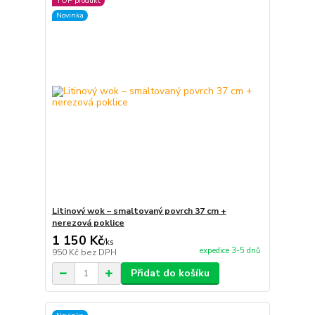
TOP produkt
Novinka
Litinový wok – smaltovaný povrch 37 cm +
nerezová poklice
1 150 Kč
/
ks
expedice 3-5 dnů
950 Kč
bez DPH
Přidat do košíku