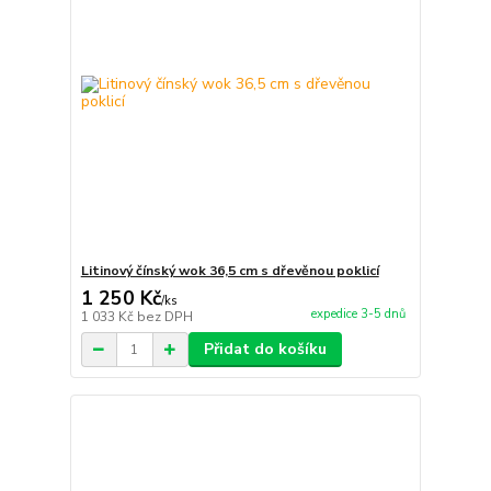
Litinový čínský wok 36,5 cm s dřevěnou poklicí
1 250 Kč
/
ks
expedice 3-5 dnů
1 033 Kč
bez DPH
Přidat do košíku