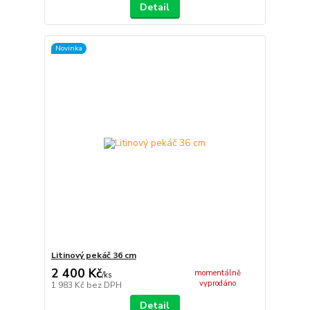
Detail
Novinka
Litinový pekáč 36 cm
2 400 Kč
momentálně
/
ks
vyprodáno
1 983 Kč
bez DPH
Detail