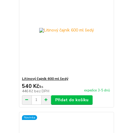
Litinový čajník 600 ml šedý
540 Kč
/
ks
expedice 3-5 dnů
446 Kč
bez DPH
Přidat do košíku
Novinka