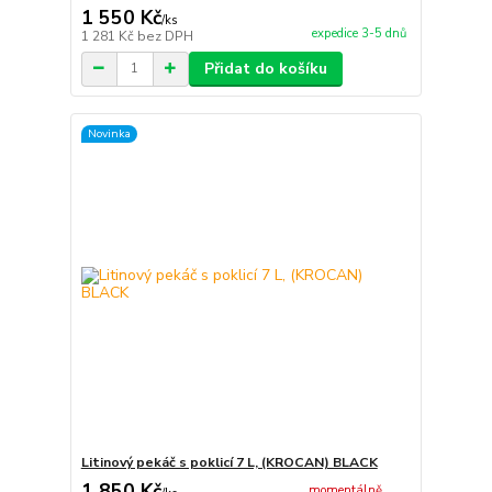
1 550 Kč
/
ks
expedice 3-5 dnů
1 281 Kč
bez DPH
Přidat do košíku
Novinka
Litinový pekáč s poklicí 7 L, (KROCAN) BLACK
1 850 Kč
momentálně