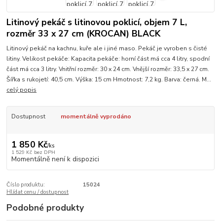
Litinový pekáč s litinovou poklicí, objem 7 L,
rozměr 33 x 27 cm (KROCAN) BLACK
Litinový pekáč na kachnu, kuře ale i jiné maso. Pekáč je vyroben s čisté
litiny. Velikost pekáče: Kapacita pekáče: horní část má cca 4 litry, spodní
část má cca 3 litry. Vnitřní rozměr: 30 x 24 cm. Vnější rozměr: 33,5 x 27 cm.
Šířka s rukojetí: 40,5 cm. Výška: 15 cm Hmotnost: 7,2 kg. Barva: černá. M...
celý popis
Dostupnost
momentálně vyprodáno
1 850 Kč
/
ks
1 529 Kč
bez DPH
Momentálně není k dispozici
Číslo produktu:
15024
Hlídat cenu / dostupnost
Podobné produkty