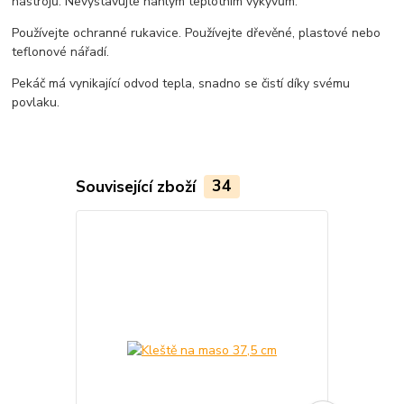
nástrojů. Nevystavujte náhlým teplotním výkyvům.
Používejte ochranné rukavice. Používejte dřevěné, plastové nebo
teflonové nářadí.
Pekáč má vynikající odvod tepla, snadno se čistí díky svému
povlaku.
Související zboží
34