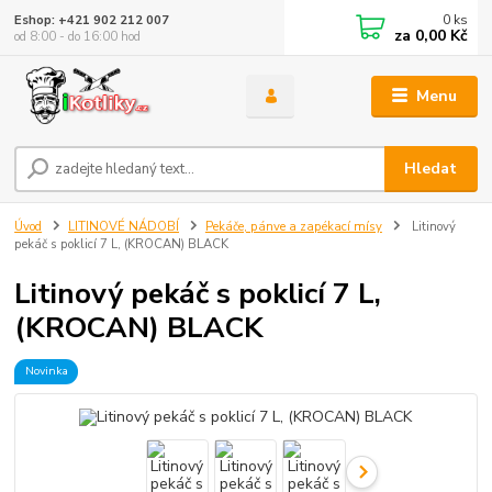
0
ks
Eshop: +421 902 212 007
za
0,00 Kč
od 8:00 - do 16:00 hod
Menu
Hledat
Úvod
LITINOVÉ NÁDOBÍ
Pekáče, pánve a zapékací mísy
Litinový
pekáč s poklicí 7 L, (KROCAN) BLACK
Litinový pekáč s poklicí 7 L,
(KROCAN) BLACK
Novinka