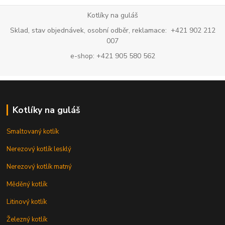
Kotlíky na guláš
Sklad, stav objednávek, osobní odběr, reklamace: +421 902 212
007
e-shop: +421 905 580 562
Kotlíky na guláš
Smaltovaný kotlík
Nerezový kotlík lesklý
Nerezový kotlík matný
Měděný kotlík
Litinový kotlík
Železný kotlík