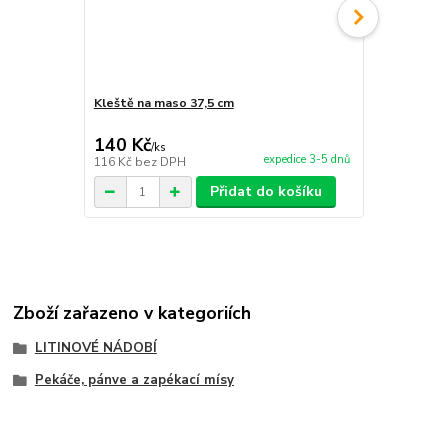
Kleště na maso 37,5 cm
Kleště na m
140 Kč
109 Kč
/
ks
/
ks
expedice 3-5 dnů
116 Kč
bez DPH
90 Kč
bez D
Přidat do košíku
Zboží zařazeno v kategoriích
LITINOVÉ NÁDOBÍ
Pekáče, pánve a zapékací mísy