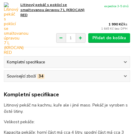
Litinový pekáč s poklicí se
expedice 3-5 dnů
smaltovanou úpravou 7 L (KROCAN)
RED
1 990 Kč
/
ks
1 645 Kč
bez DPH
Přidat do košíku
Kompletní specifikace
Související zboží
34
Kompletní specifikace
Litinový pekáč na kachnu, kuře ale i jiné maso. Pekáč je vyroben s
čisté litiny.
Velikost pekáče:
Kapacita pekáče: horní část má cca 4 litry, spodní část má cca 3