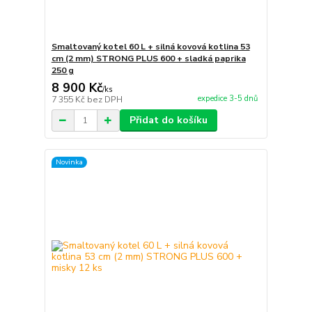
Smaltovaný kotel 60 L + silná kovová kotlina 53
cm (2 mm) STRONG PLUS 600 + sladká paprika
250 g
8 900 Kč
/
ks
expedice 3-5 dnů
7 355 Kč
bez DPH
Přidat do košíku
Novinka