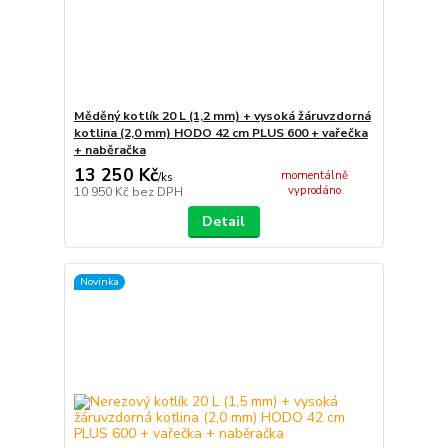
Měděný kotlík 20 L (1,2 mm) + vysoká žáruvzdorná
kotlina (2,0 mm) HODO 42 cm PLUS 600 + vařečka
+ naběračka
13 250 Kč
momentálně
/
ks
vyprodáno
10 950 Kč
bez DPH
Detail
Novinka