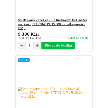
Smaltovaný kotel 70 L + silná kovová kotlina 53
cm (2 mm) STRONG PLUS 600 + sladká paprika
250 g
9 300 Kč
/
ks
expedice 3-5 dnů
7 686 Kč
bez DPH
Přidat do košíku
Novinka