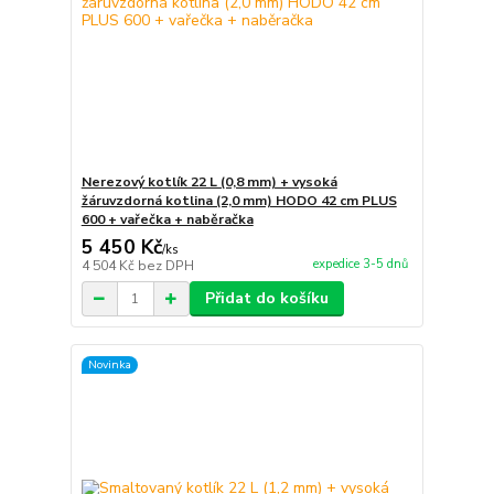
Nerezový kotlík 22 L (0,8 mm) + vysoká
žáruvzdorná kotlina (2,0 mm) HODO 42 cm PLUS
600 + vařečka + naběračka
5 450 Kč
/
ks
expedice 3-5 dnů
4 504 Kč
bez DPH
Přidat do košíku
Novinka