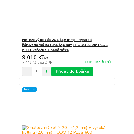
Nerezový kotlík 20 L (1,5 mm) + vysoká
žáruvzdorná kotlina (2,0 mm) HODO 42 cm PLUS
600 + vařečka + naběračka
9 010 Kč
/
ks
expedice 3-5 dnů
7 446 Kč
bez DPH
Přidat do košíku
Novinka