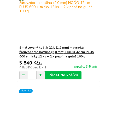
Smaltovaný kotlík 22 L (1,2 mm) + vysoká
žáruvzdorná kotlina (2,0 mm) HODO 42 cm PLUS
600 + misky 12 ks + 2 x pepř na guláš 100 g
5 840 Kč
/
ks
expedice 3-5 dnů
4 826 Kč
bez DPH
Přidat do košíku
Novinka