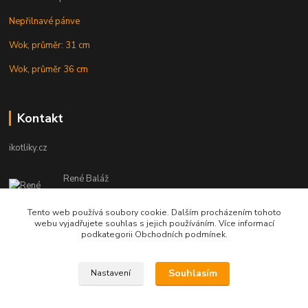
Nepřilnavé pánve
Wok, průměr: 31 cm
Wok, průměr 36 cm
Kontakt
ikotliky.cz
René Baláž
Eshop: +421 902 212 007
od 8:00 - do 16:00 hod
Tento web používá soubory cookie. Dalším procházením tohoto
webu vyjadřujete souhlas s jejich používáním. Více informací
info@ikotliky.cz
podkategorii Obchodních podmínek.
Souhlasím
Nastavení