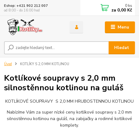
0
ks
Eshop: +421 902 212 007
za
0,00 Kč
od 8:00 - do 16:00 hod
Menu
Hledat
Úvod
KOTLÍKY S 2,0 MM KOTLINOU
Kotlíkové soupravy s 2,0 mm
silnostěnnou kotlinou na guláš
KOTLÍKOVÉ SOUPRAVY S 2,0 MM HRUBOSTENNOU KOTLINOU
Nabízíme Vám za super nízké ceny kotlíkové soupravy s 2,0 mm
silnostěnnou kotlinou na guláš, na zabijačky a rodinné kotlíkové
komplety.