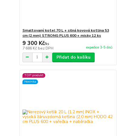
Smaltovaný kotel 70 L + silná kovová kotlina 53
cm (2 mm) STRONG PLUS 600 + misky 12 ks
9 300 Kč
/
ks
expedice 3-5 dnů
7 686 Kč
bez DPH
Přidat do košíku
TOP produkt
Novinka