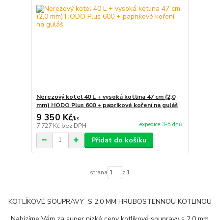
Nerezový kotel 40 L + vysoká kotlina 47 cm (2,0
mm) HODO Plus 600 + paprikové koření na guláš
9 350 Kč
/
ks
expedice 3-5 dnů
7 727 Kč
bez DPH
Přidat do košíku
strana
z 1
KOTLÍKOVÉ SOUPRAVY S 2,0 MM HRUBOSTENNOU KOTLINOU
Nabízíme Vám za super nízké ceny kotlíkové soupravy s 2,0 mm