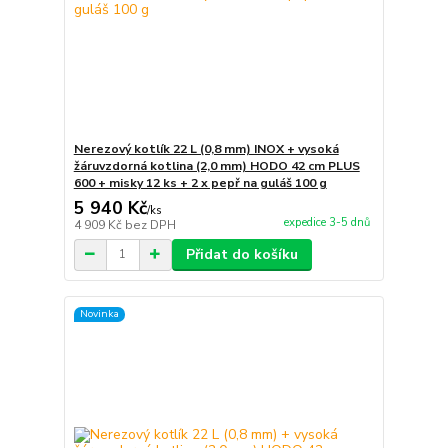
Nerezový kotlík 22 L (0,8 mm) INOX + vysoká
žáruvzdorná kotlina (2,0 mm) HODO 42 cm PLUS
600 + misky 12 ks + 2 x pepř na guláš 100 g
5 940 Kč
/
ks
expedice 3-5 dnů
4 909 Kč
bez DPH
Přidat do košíku
Novinka