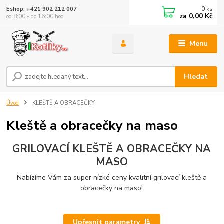
0
ks
Eshop: +421 902 212 007
za
0,00 Kč
od 8:00 - do 16:00 hod
Menu
Hledat
Úvod
KLEŠTĚ A OBRACEČKY
Kleště a obracečky na maso
GRILOVACÍ KLEŠTĚ A OBRACEČKY NA
MASO
Nabízíme Vám za super nízké ceny kvalitní grilovací kleště a
obracečky na maso!
Upřesnit parametry