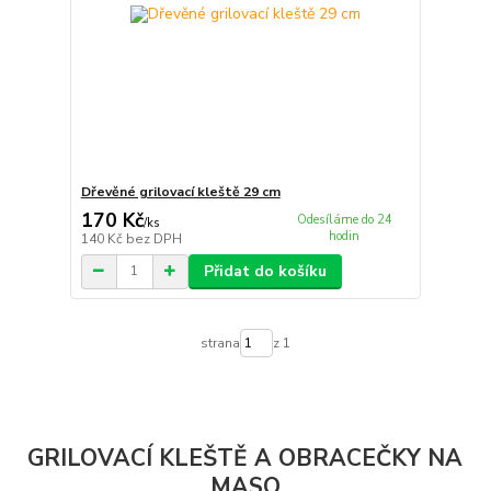
Dřevěné grilovací kleště 29 cm
170 Kč
Odesíláme do 24
/
ks
hodin
140 Kč
bez DPH
Přidat do košíku
strana
z 1
GRILOVACÍ KLEŠTĚ A OBRACEČKY NA
MASO