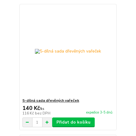
5-dílná sada dřevěných vařeček
140 Kč
/
ks
expedice 3-5 dnů
116 Kč
bez DPH
Přidat do košíku