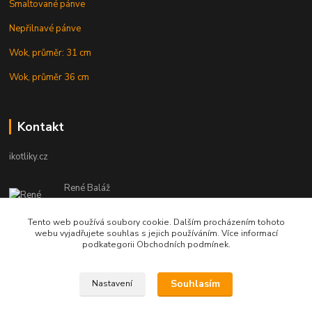
Smaltované pánve
Nepřilnavé pánve
Wok, průměr: 31 cm
Wok, průměr 36 cm
Kontakt
ikotliky.cz
René Baláž
Eshop: +421 902 212 007
od 8:00 - do 16:00 hod
Tento web používá soubory cookie. Dalším procházením tohoto
webu vyjadřujete souhlas s jejich používáním. Více informací
info@ikotliky.cz
podkategorii Obchodních podmínek.
Souhlasím
Nastavení