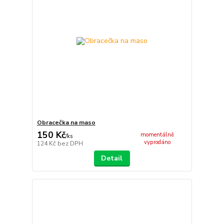
Obracečka na maso
150 Kč
momentálně
/
ks
vyprodáno
124 Kč
bez DPH
Detail