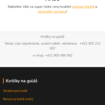
Nabízíme Vám za super nízké ceny kvalitní
grilovací kleště
a
obracečky na maso
!
Kotlíky na guláš
Sklad, stav objednávek, osobní odběr, reklamace: +421 902 212
007
e-shop: +421 905 580 562
Kotlíky na guláš
Smaltovaný kotlík
Nerezový kotlík lesklý