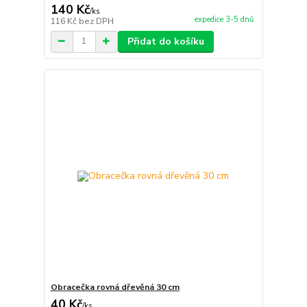
140 Kč
/
ks
expedice 3-5 dnů
116 Kč
bez DPH
Přidat do košíku
Obracečka rovná dřevěná 30 cm
40 Kč
/
ks