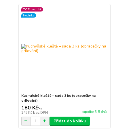
TOP produkt
Novinka
Kuchyňské kleště – sada 3 ks (obracečky na
grilování)
180 Kč
/
ks
expedice 3-5 dnů
149 Kč
bez DPH
Přidat do košíku