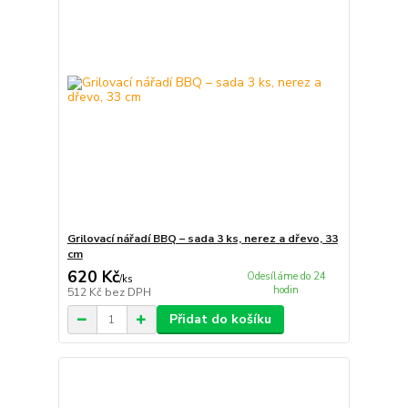
Grilovací nářadí BBQ – sada 3 ks, nerez a dřevo, 33
cm
620 Kč
Odesíláme do 24
/
ks
hodin
512 Kč
bez DPH
Přidat do košíku