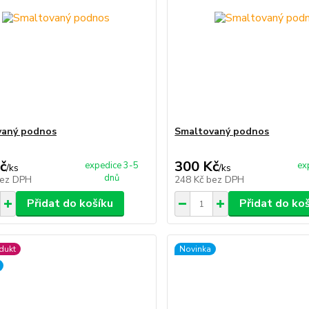
vaný podnos
Smaltovaný podnos
č
300 Kč
expedice 3-5
ex
/
ks
/
ks
dnů
ez DPH
248 Kč
bez DPH
Přidat do košíku
Přidat do ko
dukt
Novinka