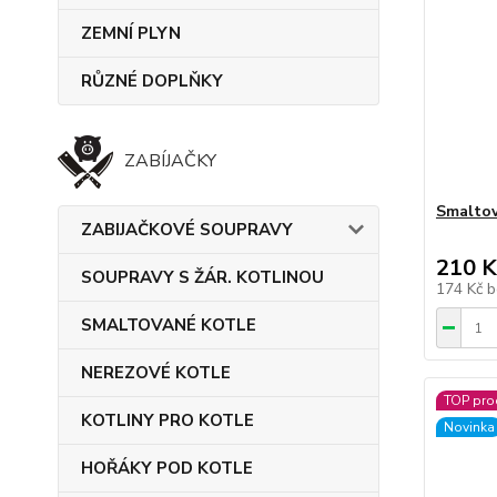
ZEMNÍ PLYN
RŮZNÉ DOPLŇKY
ZABÍJAČKY
Smalto
ZABIJAČKOVÉ SOUPRAVY
210 K
SOUPRAVY S ŽÁR. KOTLINOU
174 Kč
b
SMALTOVANÉ KOTLE
NEREZOVÉ KOTLE
TOP pro
KOTLINY PRO KOTLE
Novinka
HOŘÁKY POD KOTLE