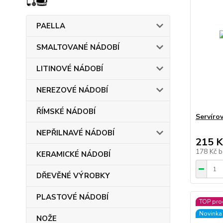
PAELLA
SMALTOVANÉ NÁDOBÍ
LITINOVÉ NÁDOBÍ
NEREZOVÉ NÁDOBÍ
ŘÍMSKÉ NÁDOBÍ
Servírov
NEPŘILNAVÉ NÁDOBÍ
215 K
178 Kč
b
KERAMICKÉ NÁDOBÍ
DŘEVĚNÉ VÝROBKY
PLASTOVÉ NÁDOBÍ
TOP pro
Novinka
NOŽE