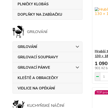
PLNIČKY KLOBÁS
DOPLŇKY NA ZABÍJAČKU
GRILOVÁNÍ
GRILOVÁNÍ
Hrubší 
130 × 1
GRILOVACÍ SOUPRAVY
1 090
GRILOVACÍ PÁNVE
901 Kč
b
KLEŠTĚ A OBRACEČKY
VIDLICE NA OPÉKÁNÍ
TOP pro
KUCHYŇSKÉ NÁČINÍ