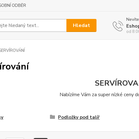
SOBNÍ ODBĚR
Nevíte
Hledat
Esho
od 8:0
SERVÍROVÁNÍ
írování
SERVÍROVA
Nabízíme Vám za super nízké ceny do
sy
Podložky pod talíř