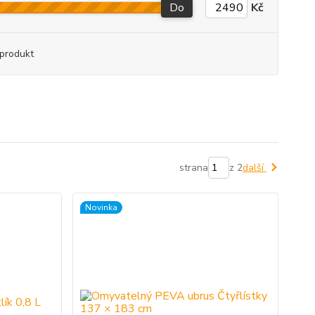
Do
Kč
produkt
strana
z 2
další
Novinka