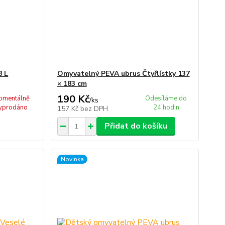
8 L
Omyvatelný PEVA ubrus Čtyřlístky 137
× 183 cm
190 Kč
omentálně
Odesíláme do
/
ks
yprodáno
24 hodin
157 Kč
bez DPH
Přidat do košíku
Novinka