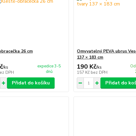
obracečka 26 cm
Omyvatelný PEVA ubrus Vese
137 × 183 cm
č
190 Kč
expedice 3-5
Od
/
ks
/
ks
dnů
ez DPH
157 Kč
bez DPH
Přidat do košíku
Přidat do ko