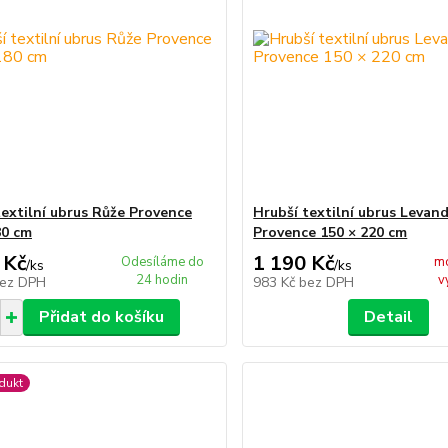
textilní ubrus Růže Provence
Hrubší textilní ubrus Levan
80 cm
Provence 150 × 220 cm
 Kč
1 190 Kč
Odesíláme do
m
/
ks
/
ks
24 hodin
v
ez DPH
983 Kč
bez DPH
Přidat do košíku
Detail
dukt