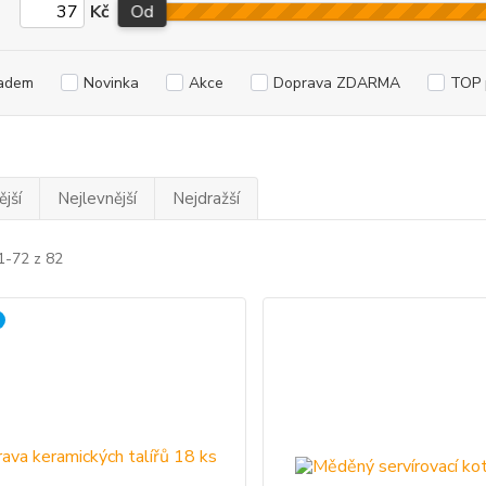
Kč
Od
adem
Novinka
Akce
Doprava ZDARMA
TOP 
jší
Nejlevnější
Nejdražší
1-72 z 82