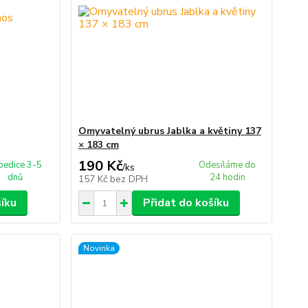
Omyvatelný ubrus Jablka a květiny 137
× 183 cm
190 Kč
pedice 3-5
Odesíláme do
/
ks
dnů
24 hodin
157 Kč
bez DPH
šíku
Přidat do košíku
Novinka