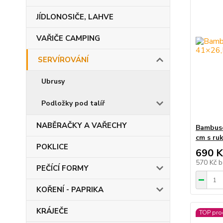
JÍDLONOSIČE, LAHVE
VAŘIČE CAMPING
SERVÍROVÁNÍ
Ubrusy
Podložky pod talíř
NABĚRAČKY A VAŘECHY
Bambuso
cm s ruk
POKLICE
690 K
570 Kč
b
PEČÍCÍ FORMY
KOŘENÍ - PAPRIKA
KRÁJEČE
TOP pro