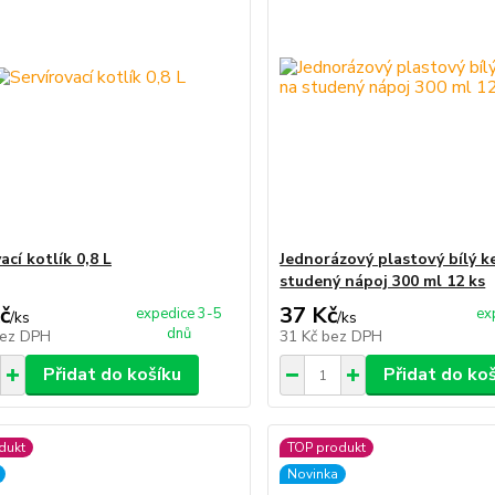
ací kotlík 0,8 L
Jednorázový plastový bílý k
studený nápoj 300 ml 12 ks
č
37 Kč
expedice 3-5
ex
/
ks
/
ks
dnů
ez DPH
31 Kč
bez DPH
Přidat do košíku
Přidat do ko
dukt
TOP produkt
Novinka