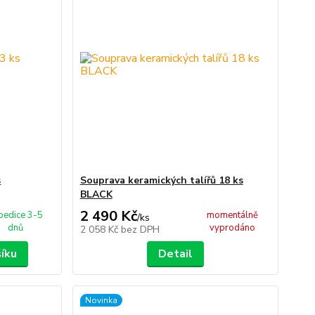
s
Souprava keramických talířů 18 ks
BLACK
2 490 Kč
pedice 3-5
momentálně
/
ks
dnů
vyprodáno
2 058 Kč
bez DPH
šíku
Detail
Novinka