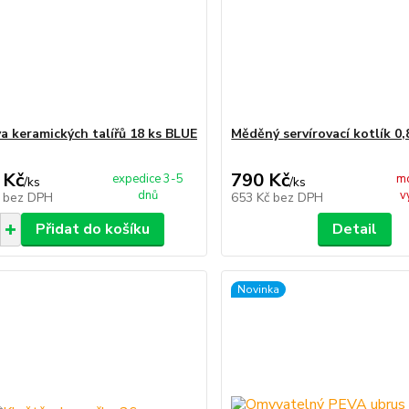
a keramických talířů 18 ks BLUE
Měděný servírovací kotlík 0,
 Kč
790 Kč
expedice 3-5
m
/
ks
/
ks
dnů
v
č
bez DPH
653 Kč
bez DPH
Přidat do košíku
Detail
Novinka