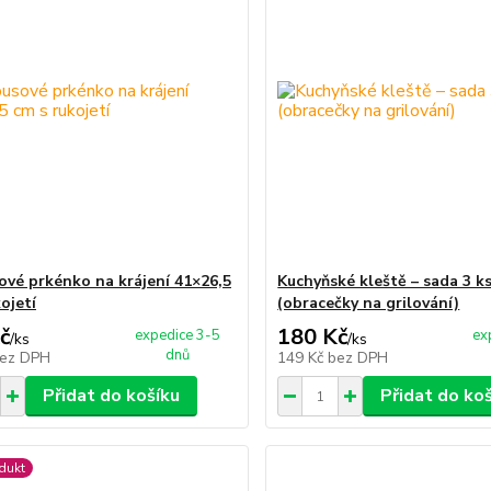
vé prkénko na krájení 41×26,5
Kuchyňské kleště – sada 3 k
ojetí
(obracečky na grilování)
č
180 Kč
expedice 3-5
ex
/
ks
/
ks
dnů
ez DPH
149 Kč
bez DPH
Přidat do košíku
Přidat do ko
dukt