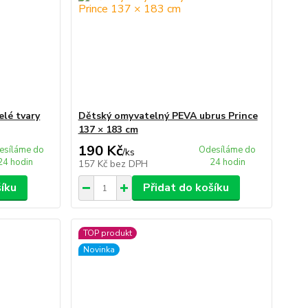
lé tvary
Dětský omyvatelný PEVA ubrus Prince
137 × 183 cm
190 Kč
esíláme do
Odesíláme do
/
ks
24 hodin
24 hodin
157 Kč
bez DPH
šíku
Přidat do košíku
TOP produkt
Novinka