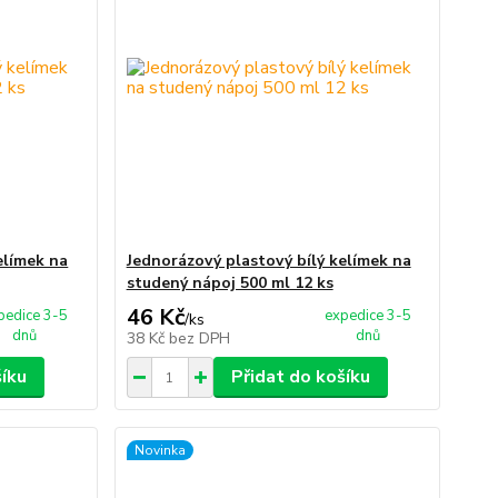
elímek na
Jednorázový plastový bílý kelímek na
studený nápoj 500 ml 12 ks
46 Kč
pedice 3-5
expedice 3-5
/
ks
dnů
dnů
38 Kč
bez DPH
šíku
Přidat do košíku
Novinka