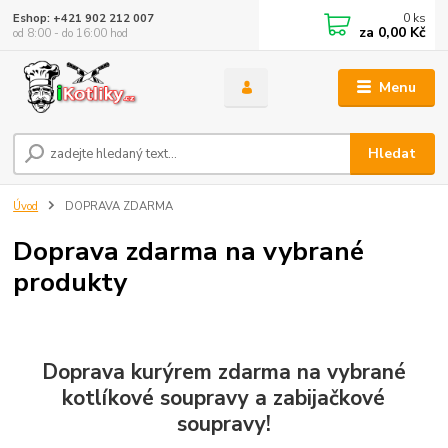
0
ks
Eshop: +421 902 212 007
za
0,00 Kč
od 8:00 - do 16:00 hod
Menu
Hledat
Úvod
DOPRAVA ZDARMA
Doprava zdarma na vybrané
produkty
Doprava kurýrem zdarma na vybrané
kotlíkové soupravy a zabijačkové
soupravy!