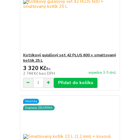
Kotlíkový gulášový set 42 PLUS 600 + smaltovaný
kotlík 25 L
3 320 Kč
/
ks
expedice 3-5 dnů
2 744 Kč
bez DPH
Přidat do košíku
Novinka
Doprava ZDARMA