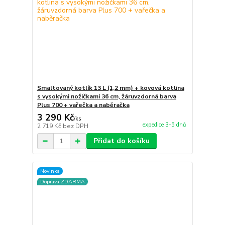
Smaltovaný kotlík 13 L (1,2 mm) + kovová kotlina
s vysokými nožičkami 36 cm, žáruvzdorná barva
Plus 700 + vařečka a naběračka
3 290 Kč
/
ks
expedice 3-5 dnů
2 719 Kč
bez DPH
Přidat do košíku
Novinka
Doprava ZDARMA