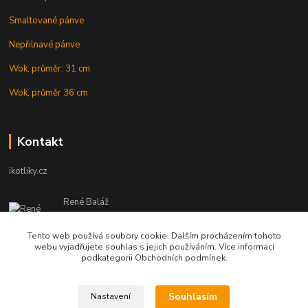
Smaltované pánve
Nepřilnavé pánve
Wok, průměr: 31 cm
Wok, průměr 36 cm
Kontakt
ikotliky.cz
René Baláž
Eshop: +421 902 212 007
od 8:00 - do 16:00 hod
Tento web používá soubory cookie. Dalším procházením tohoto
webu vyjadřujete souhlas s jejich používáním. Více informací
info@ikotliky.cz
podkategorii Obchodních podmínek.
Souhlasím
Nastavení