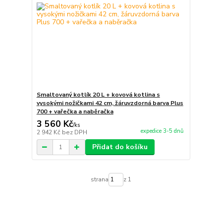
Smaltovaný kotlík 20 L + kovová kotlina s
vysokými nožičkami 42 cm, žáruvzdorná barva Plus
700 + vařečka a naběračka
3 560 Kč
/
ks
expedice 3-5 dnů
2 942 Kč
bez DPH
Přidat do košíku
strana
z 1