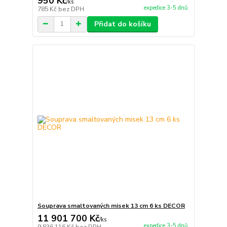
950 Kč
/
ks
expedice 3-5 dnů
785 Kč
bez DPH
Přidat do košíku
Souprava smaltovaných misek 13 cm 6 ks DECOR
11 901 700 Kč
/
ks
expedice 3-5 dnů