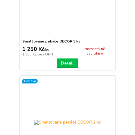
Smaltované pekáče DECOR 3 ks
1 250 Kč
momentálně
/
ks
vyprodáno
1 033 Kč
bez DPH
Detail
Novinka