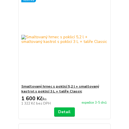
Novinka
Smaltovaný hrnec s poklicí 5,2 l + smaltovaný
kastrol s poklicí 3 L + talíře Classic
1 600 Kč
/
ks
expedice 3-5 dnů
1 322 Kč
bez DPH
Detail