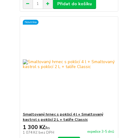
Přidat do košíku
Novinka
Smaltovaný hrnec s poklicí 4 l + Smaltovaný
kastrol s poklicí 2 L + talíře Classic
1 300 Kč
/
ks
expedice 3-5 dnů
1 074 Kč
bez DPH