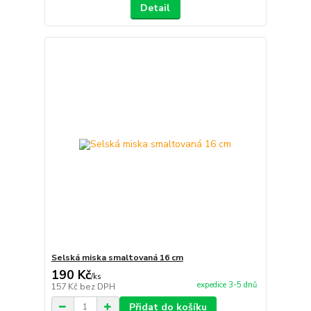
Detail
Selská miska smaltovaná 16 cm
190 Kč
/
ks
expedice 3-5 dnů
157 Kč
bez DPH
Přidat do košíku