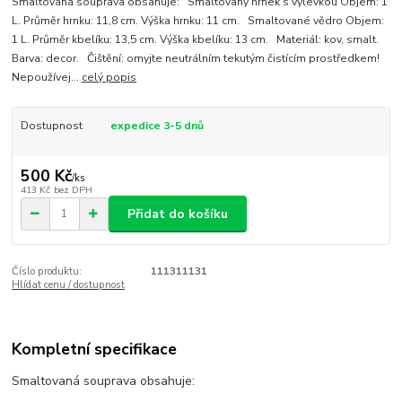
Smaltovaná souprava obsahuje: Smaltovaný hrnek s výlevkou Objem: 1
L. Průměr hrnku: 11,8 cm. Výška hrnku: 11 cm. Smaltované vědro Objem:
1 L. Průměr kbelíku: 13,5 cm. Výška kbelíku: 13 cm. Materiál: kov, smalt.
Barva: decor. Čištění: omyjte neutrálním tekutým čistícím prostředkem!
Nepoužívej...
celý popis
Dostupnost
expedice 3-5 dnů
500 Kč
/
ks
413 Kč
bez DPH
Přidat do košíku
Číslo produktu:
111311131
Hlídat cenu / dostupnost
Kompletní specifikace
Smaltovaná souprava obsahuje: