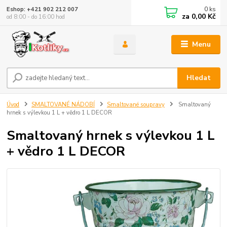
0
ks
Eshop: +421 902 212 007
za
0,00 Kč
od 8:00 - do 16:00 hod
Menu
Hledat
Úvod
SMALTOVANÉ NÁDOBÍ
Smaltované soupravy
Smaltovaný
hrnek s výlevkou 1 L + vědro 1 L DECOR
Smaltovaný hrnek s výlevkou 1 L
+ vědro 1 L DECOR