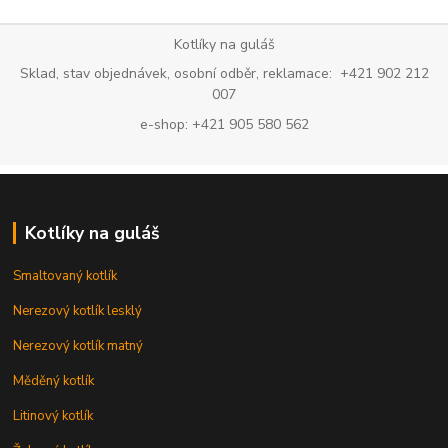
Kotlíky na guláš
Sklad, stav objednávek, osobní odběr, reklamace: +421 902 212
007
e-shop: +421 905 580 562
Kotlíky na guláš
Smaltovaný kotlík
Nerezový kotlík lesklý
Nerezový kotlík matný
Měděný kotlík
Litinový kotlík