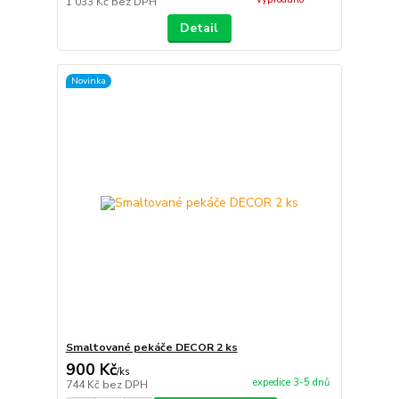
1 033 Kč
bez DPH
Detail
Novinka
Smaltované pekáče DECOR 2 ks
900 Kč
/
ks
expedice 3-5 dnů
744 Kč
bez DPH