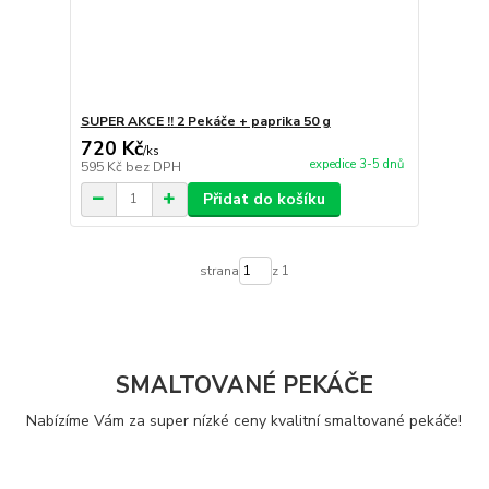
SUPER AKCE !! 2 Pekáče + paprika 50 g
720 Kč
/
ks
expedice 3-5 dnů
595 Kč
bez DPH
Přidat do košíku
strana
z 1
SMALTOVANÉ PEKÁČE
Nabízíme Vám za super nízké ceny kvalitní smaltované pekáče!