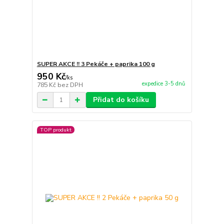
SUPER AKCE !! 3 Pekáče + paprika 100 g
950 Kč
/
ks
expedice 3-5 dnů
785 Kč
bez DPH
Přidat do košíku
TOP produkt