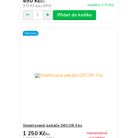
450 Kč
/
ks
expedice 3-5 dnů
372 Kč
bez DPH
Přidat do košíku
Novinka
Smaltované pekáče DECOR 3 ks
1 250 Kč
momentálně
/
ks
vyprodáno