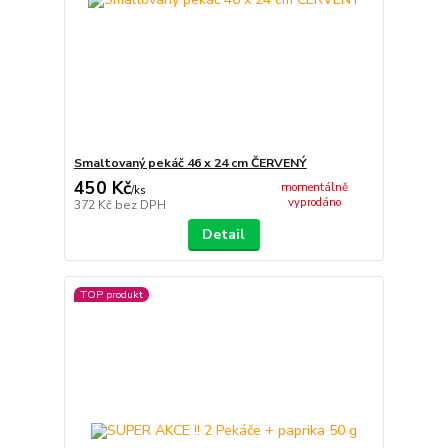
Smaltovaný pekáč 46 x 24 cm ČERVENÝ
450 Kč
momentálně
/
ks
vyprodáno
372 Kč
bez DPH
Detail
TOP produkt