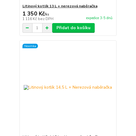
Litinový kotlík 13 L + nerezová naběračka
1 350 Kč
/
ks
expedice 3-5 dnů
1 116 Kč
bez DPH
Přidat do košíku
Novinka