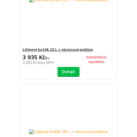
Litinový kotlík 22 L + nerezová poklice
3 935 Kč
momentálně
/
ks
vyprodáno
3 252 Kč
bez DPH
Detail