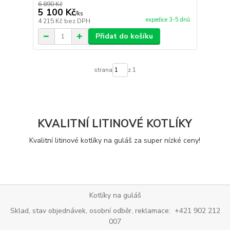
6 890 Kč
5 100 Kč
/
ks
expedice 3-5 dnů
4 215 Kč
bez DPH
Přidat do košíku
strana
z 1
KVALITNÍ LITINOVÉ KOTLÍKY
Kvalitní litinové kotlíky na guláš za super nízké ceny!
Kotlíky na guláš
Sklad, stav objednávek, osobní odběr, reklamace: +421 902 212
007