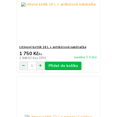
Litinový kotlík 16 L + antikórová naběračka
1 750 Kč
/
ks
expedice 3-5 dnů
1 446 Kč
bez DPH
Přidat do košíku