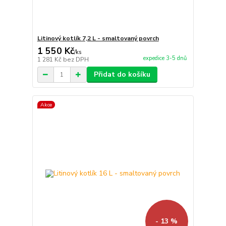
Litinový kotlík 7,2 L - smaltovaný povrch
1 550 Kč
/
ks
expedice 3-5 dnů
1 281 Kč
bez DPH
Přidat do košíku
Akce
- 13 %