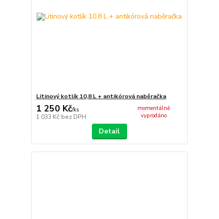
Litinový kotlík 10,8 L + antikórová naběračka
1 250 Kč
momentálně
/
ks
vyprodáno
1 033 Kč
bez DPH
Detail