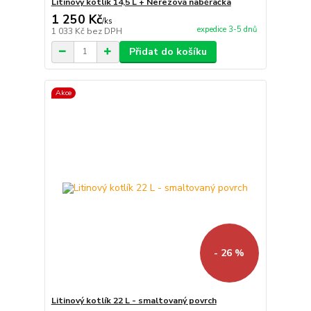
Litinový kotlík 14,5 L + Nerezová naběračka
1 250 Kč
/
ks
expedice 3-5 dnů
1 033 Kč
bez DPH
Přidat do košíku
Akce
- 26 %
Litinový kotlík 22 L - smaltovaný povrch