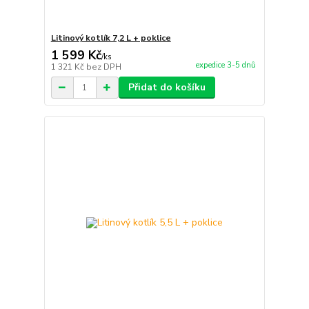
Litinový kotlík 7,2 L + poklice
1 599 Kč
/
ks
expedice 3-5 dnů
1 321 Kč
bez DPH
Přidat do košíku