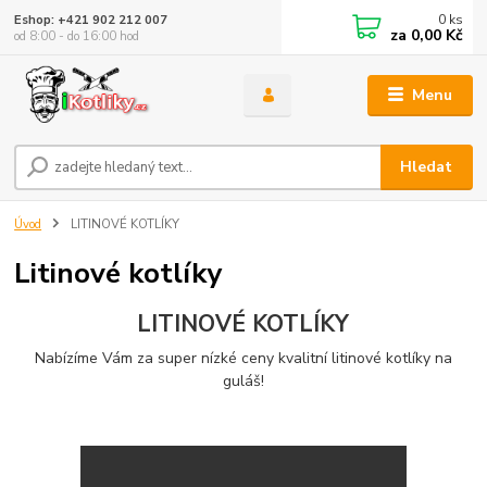
0
ks
Eshop: +421 902 212 007
za
0,00 Kč
od 8:00 - do 16:00 hod
Menu
Hledat
Úvod
LITINOVÉ KOTLÍKY
Litinové kotlíky
LITINOVÉ KOTLÍKY
Nabízíme Vám za super nízké ceny kvalitní litinové kotlíky na
guláš!