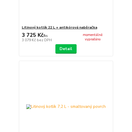
Litinový kotlík 22 L + antikórová naběračka
3 725 Kč
momentálně
/
ks
vyprodáno
3 079 Kč
bez DPH
Detail