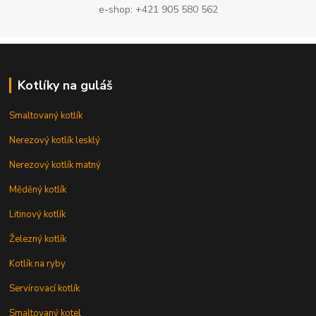
e-shop: +421 905 580 562
Kotlíky na guláš
Smaltovaný kotlík
Nerezový kotlík lesklý
Nerezový kotlík matný
Měděný kotlík
Litinový kotlík
Železný kotlík
Kotlík na ryby
Servírovací kotlík
Smaltovaný kotel