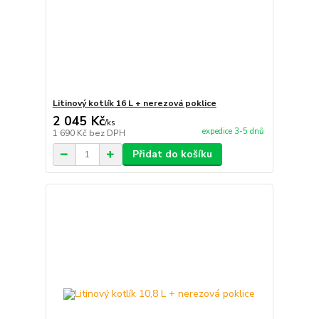
Litinový kotlík 16 L + nerezová poklice
2 045 Kč
/
ks
expedice 3-5 dnů
1 690 Kč
bez DPH
Přidat do košíku