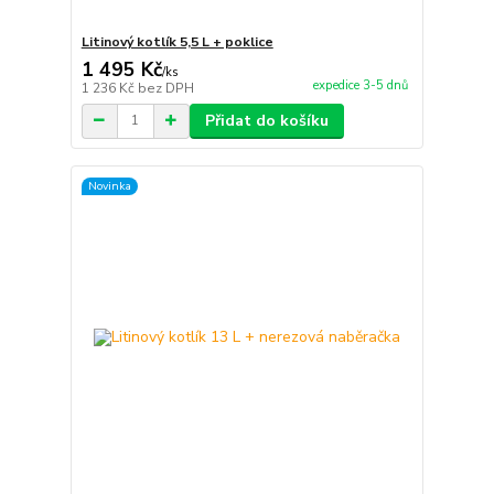
Litinový kotlík 5,5 L + poklice
1 495 Kč
/
ks
expedice 3-5 dnů
1 236 Kč
bez DPH
Přidat do košíku
Novinka