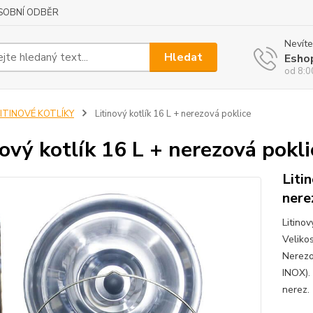
SOBNÍ ODBĚR
Nevíte
Hledat
Esho
od 8:0
LITINOVÉ KOTLÍKY
Litinový kotlík 16 L + nerezová poklice
nový kotlík 16 L + nerezová pokli
Liti
nere
Litinov
Veliko
Nerezo
INOX).
nerez. 