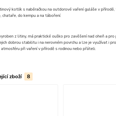
litinový kotlík s naběračkou na outdorové vaření guláše v přírod
, chataře, do kempu a na táboření.
 vyroben z litiny, má praktické ouško pro zavěšení nad oheň a pro
 jejich dobrou stabilitu i na nerovném povrchu a lze je využívat i p
 atmosféru při vaření v přírodě s rodinou nebo přáteli.
jící zboží
8