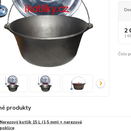
Dos
2 
1 6
Číslo p
é produkty
Nerezový kotlík 15 L (1,5 mm) + nerezová
poklice