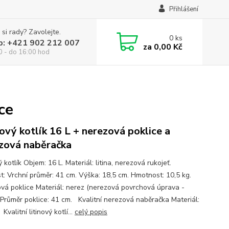
Přihlášení
 si rady? Zavolejte.
0
ks
p: +421 902 212 007
za
0,00 Kč
0 - do 16:00 hod
ce
nový kotlík 16 L + nerezová poklice a
zová naběračka
ý kotlík Objem: 16 L. Materiál: litina, nerezová rukojeť.
st: Vrchní průměr: 41 cm. Výška: 18,5 cm. Hmotnost: 10,5 kg.
vá poklice Materiál: nerez (nerezová povrchová úprava -
 Průměr poklice: 41 cm. Kvalitní nerezová naběračka Materiál:
Kvalitní litinový kotlí...
celý popis