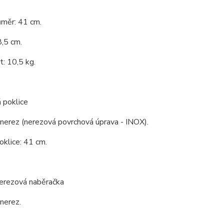
ůměr: 41 cm.
,5 cm.
: 10,5 kg.
 poklice
 nerez (nerezová povrchová úprava - INOX).
klice: 41 cm.
nerezová naběračka
 nerez.