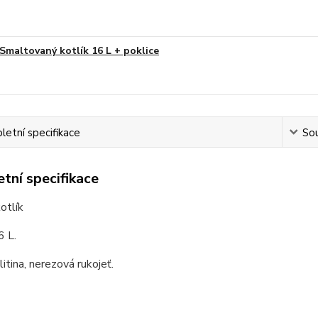
Smaltovaný kotlík 16 L + poklice
etní specifikace
Sou
tní specifikace
otlík
6 L.
litina, nerezová rukojeť.