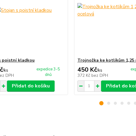
s poistní kladkou
Trojnožka ke kotlíkům 1,25
č
450 Kč
expedice 3-5
ex
/
ks
/
ks
dnů
ez DPH
372 Kč
bez DPH
Přidat do košíku
Přidat do ko