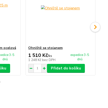
 m ocelová
Ohniště se stojanem
St
1 510 Kč
1
pedice 3-5
expedice 3-5
/
ks
dnů
dnů
1 248 Kč
bez DPH
15
šíku
Přidat do košíku