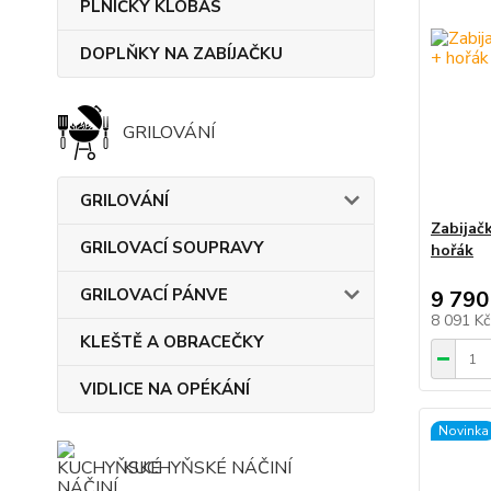
PLNIČKY KLOBÁS
DOPLŇKY NA ZABÍJAČKU
GRILOVÁNÍ
GRILOVÁNÍ
Zabijač
GRILOVACÍ SOUPRAVY
hořák
GRILOVACÍ PÁNVE
9 790
8 091 K
KLEŠTĚ A OBRACEČKY
VIDLICE NA OPÉKÁNÍ
Novinka
KUCHYŇSKÉ NÁČINÍ