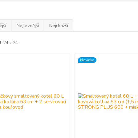
jší
Nejlevnější
Nejdražší
1-24 z 24
Novinka