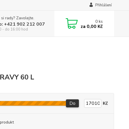
Přihlášení
 si rady? Zavolejte.
0
ks
p: +421 902 212 007
za
0,00 Kč
0 - do 16:00 hod
RAVY 60 L
Do
Kč
produkt