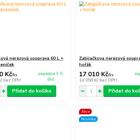
ková nerezová souprava 60 L +
Zabijačkova nerezová soupra
leniček
hořák
0 Kč
17 010 Kč
expedice 3-5
ex
/
ks
/
ks
dnů
Kč
bez DPH
14 058 Kč
bez DPH
Přidat do košíku
Přidat do ko
Akce
Novinka