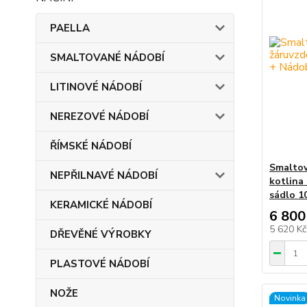
PAELLA
SMALTOVANÉ NÁDOBÍ
LITINOVÉ NÁDOBÍ
NEREZOVÉ NÁDOBÍ
ŘÍMSKÉ NÁDOBÍ
Smaltov
NEPŘILNAVÉ NÁDOBÍ
kotlina
sádlo 1
KERAMICKÉ NÁDOBÍ
6 800
5 620 K
DŘEVĚNÉ VÝROBKY
PLASTOVÉ NÁDOBÍ
NOŽE
Novinka