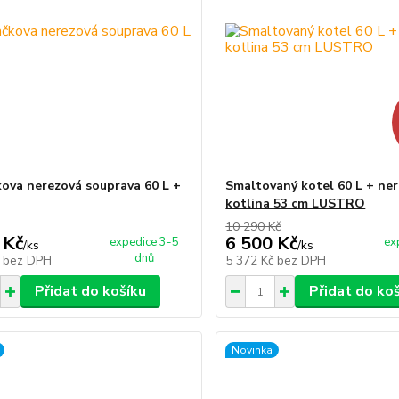
kova nerezová souprava 60 L +
Smaltovaný kotel 60 L + ne
kotlina 53 cm LUSTRO
10 290 Kč
 Kč
6 500 Kč
expedice 3-5
ex
/
ks
/
ks
dnů
č
bez DPH
5 372 Kč
bez DPH
Přidat do košíku
Přidat do ko
Novinka