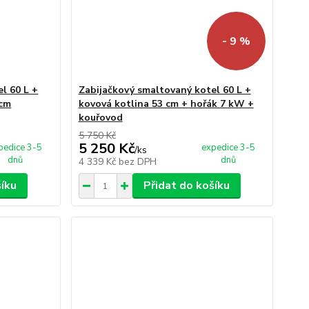
- 9 %
l 60 L +
Zabijačkový smaltovaný kotel 60 L +
 cm
kovová kotlina 53 cm + hořák 7 kW +
kouřovod
5 750 Kč
5 250 Kč
pedice 3-5
expedice 3-5
/
ks
dnů
dnů
4 339 Kč
bez DPH
šíku
Přidat do košíku