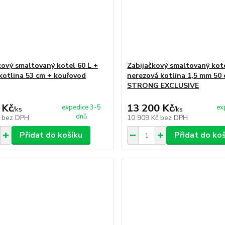
kový smaltovaný kotel 60 L +
Zabijačkový smaltovaný kote
kotlina 53 cm + kouřovod
nerezová kotlina 1,5 mm 50
STRONG EXCLUSIVE
 Kč
13 200 Kč
expedice 3-5
ex
/
ks
/
ks
dnů
č
bez DPH
10 909 Kč
bez DPH
Přidat do košíku
Přidat do ko