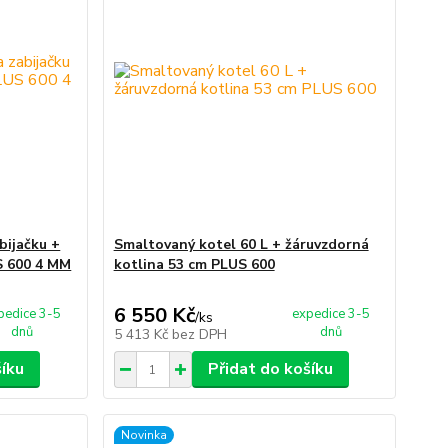
bijačku +
Smaltovaný kotel 60 L + žáruvzdorná
S 600 4 MM
kotlina 53 cm PLUS 600
6 550 Kč
pedice 3-5
expedice 3-5
/
ks
dnů
dnů
5 413 Kč
bez DPH
šíku
Přidat do košíku
Novinka