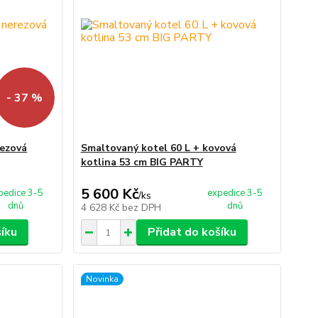
- 37 %
rezová
Smaltovaný kotel 60 L + kovová
kotlina 53 cm BIG PARTY
5 600 Kč
pedice 3-5
expedice 3-5
/
ks
dnů
dnů
4 628 Kč
bez DPH
šíku
Přidat do košíku
Novinka