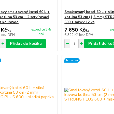
kový smaltovaný kotel 60 L +
Smaltovaný kotel 60 L + sil
otlina 53 cm + 2 servírovací
kotlina 53 cm (1,5 mm) ST
 a kouřovod
600 + misky 12 ks
 Kč
7 650 Kč
expedice 3-5
ex
/
ks
/
ks
dnů
č
bez DPH
6 322 Kč
bez DPH
Přidat do košíku
Přidat do ko
Novinka