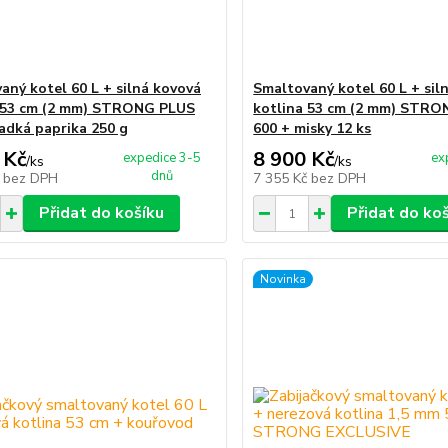
aný kotel 60 L + silná kovová
Smaltovaný kotel 60 L + sil
 53 cm (2 mm) STRONG PLUS
kotlina 53 cm (2 mm) STR
ladká paprika 250 g
600 + misky 12 ks
 Kč
8 900 Kč
expedice 3-5
ex
/
ks
/
ks
dnů
č
bez DPH
7 355 Kč
bez DPH
Přidat do košíku
Přidat do ko
Novinka