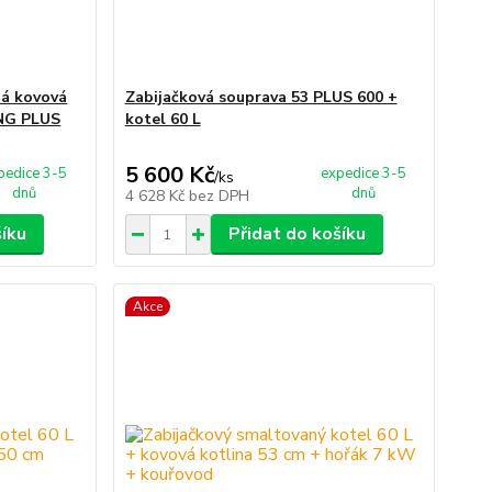
ná kovová
Zabijačková souprava 53 PLUS 600 +
ONG PLUS
kotel 60 L
5 600 Kč
pedice 3-5
expedice 3-5
/
ks
dnů
dnů
4 628 Kč
bez DPH
šíku
Přidat do košíku
Akce