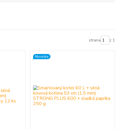
strana
z 1
Novinka