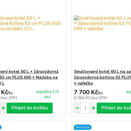
aný kotel 60 L + žáruvzdorná
Smaltovaný kotel 60 L na za
 53 cm PLUS 600 + Nádoba na
žáruvzdorná kotlina 53 PLU
0 L
+ vařečka
 Kč
7 700 Kč
expedice 3-5
ex
/
ks
/
ks
dnů
č
bez DPH
6 364 Kč
bez DPH
Přidat do košíku
Přidat do ko
Novinka