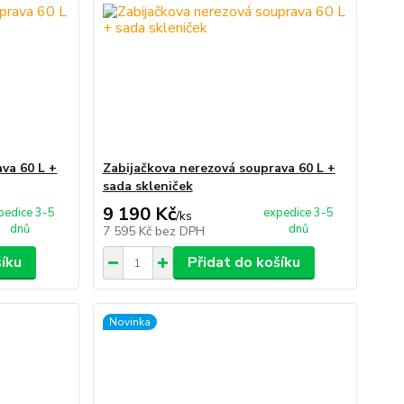
va 60 L +
Zabijačkova nerezová souprava 60 L +
sada skleniček
9 190 Kč
pedice 3-5
expedice 3-5
/
ks
dnů
dnů
7 595 Kč
bez DPH
šíku
Přidat do košíku
Novinka