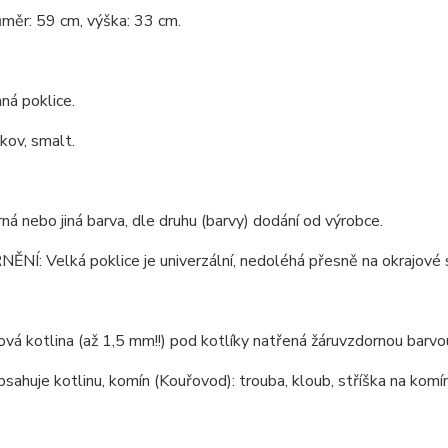
ůměr: 59 cm, výška: 33 cm.
ná poklice.
 kov, smalt.
rná nebo jiná barva, dle druhu (barvy) dodání od výrobce.
Í: Velká poklice je univerzální, nedoléhá přesně na okrajové s
ová kotlina (až 1,5 mm!!) pod kotlíky natřená žáruvzdornou barv
bsahuje kotlinu, komín (Kouřovod): trouba, kloub, stříška na komín,