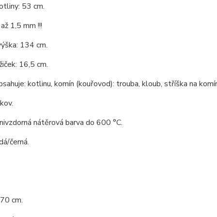
tliny: 53 cm.
až 1,5 mm !!!
výška: 134 cm.
iček: 16,5 cm.
bsahuje: kotlinu, komín (kouřovod): trouba, kloub, stříška na komín
 kov.
nivzdorná nátěrová barva do 600 °C.
dá/černá.
 70 cm.