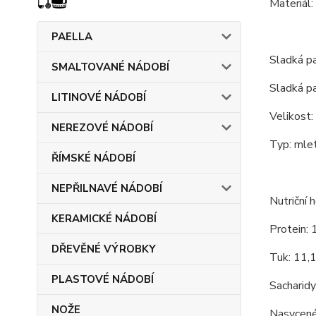
Materiál:
PAELLA
Sladká 
SMALTOVANÉ NÁDOBÍ
Sladká p
LITINOVÉ NÁDOBÍ
Velikost:
NEREZOVÉ NÁDOBÍ
Typ: mlet
ŘÍMSKÉ NÁDOBÍ
NEPŘILNAVÉ NÁDOBÍ
Nutriční 
KERAMICKÉ NÁDOBÍ
Protein: 
DŘEVĚNÉ VÝROBKY
Tuk: 11,
PLASTOVÉ NÁDOBÍ
Sacharidy
NOŽE
Nasycené