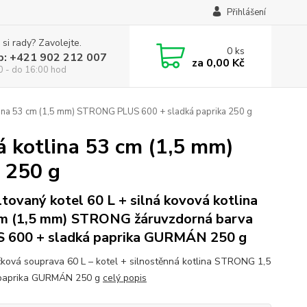
Přihlášení
 si rady? Zavolejte.
0
ks
p: +421 902 212 007
za
0,00 Kč
0 - do 16:00 hod
tlina 53 cm (1,5 mm) STRONG PLUS 600 + sladká paprika 250 g
á kotlina 53 cm (1,5 mm)
 250 g
tovaný kotel 60 L + silná kovová kotlina
m (1,5 mm) STRONG žáruvzdorná barva
 600 + sladká paprika GURMÁN 250 g
čková souprava 60 L – kotel + silnostěnná kotlina STRONG 1,5
paprika GURMÁN 250 g
celý popis