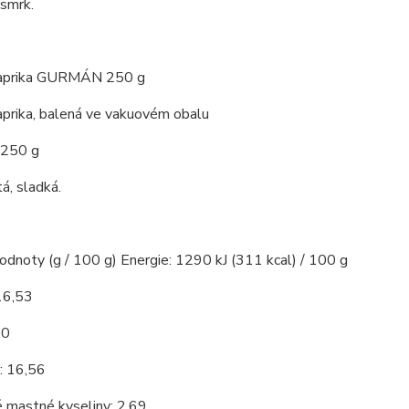
 smrk.
paprika GURMÁN 250 g
aprika, balená ve vakuovém obalu
 250 g
á, sladká.
hodnoty (g / 100 g) Energie: 1290 kJ (311 kcal) / 100 g
16,53
10
: 16,56
 mastné kyseliny: 2,69