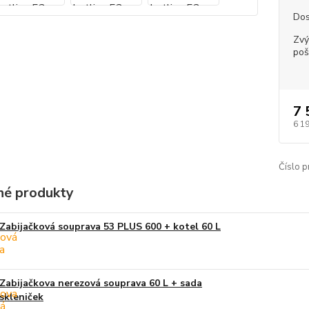
Dos
Zvý
poš
7 
6 1
Číslo p
é produkty
Zabijačková souprava 53 PLUS 600 + kotel 60 L
Zabijačkova nerezová souprava 60 L + sada
skleniček