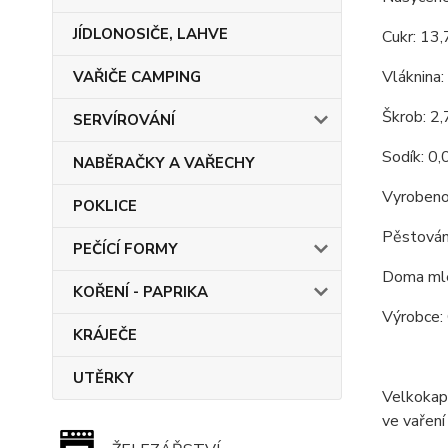
JÍDLONOSIČE, LAHVE
Cukr: 13
Vláknina:
VAŘIČE CAMPING
Škrob: 2
SERVÍROVÁNÍ
Sodík: 0,
NABĚRAČKY A VAŘECHY
Vyrobeno
POKLICE
Pěstován
PEČÍCÍ FORMY
Doma mle
KOŘENÍ - PAPRIKA
Výrobce: 
KRÁJEČE
UTĚRKY
Velkokapa
ve vaření