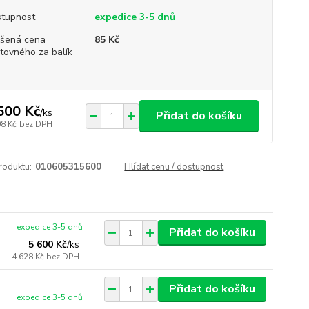
tupnost
expedice 3-5 dnů
šená cena
85 Kč
tovného za balík
500 Kč
/
ks
Přidat do košíku
98 Kč
bez DPH
roduktu:
010605315600
Hlídat cenu / dostupnost
expedice 3-5 dnů
Přidat do košíku
5 600 Kč
/
ks
4 628 Kč
bez DPH
Přidat do košíku
expedice 3-5 dnů