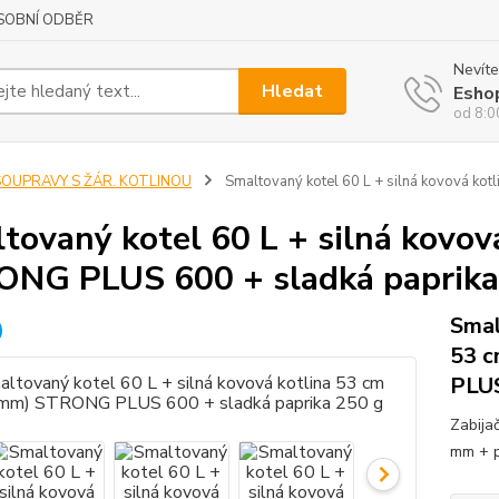
SOBNÍ ODBĚR
Nevíte
Hledat
Esho
od 8:0
SOUPRAVY S ŽÁR. KOTLINOU
Smaltovaný kotel 60 L + silná kovová ko
tovaný kotel 60 L + silná kovov
NG PLUS 600 + sladká paprika
Smal
53 c
PLUS
Zabija
mm + 