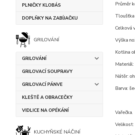
Průměr ko
PLNIČKY KLOBÁS
Tloušťka 
DOPLŇKY NA ZABÍJAČKU
Celková 
GRILOVÁNÍ
Výška nož
Kotlina o
GRILOVÁNÍ
Materiál:
GRILOVACÍ SOUPRAVY
Nátěr: oh
GRILOVACÍ PÁNVE
Barva: še
KLEŠTĚ A OBRACEČKY
VIDLICE NA OPÉKÁNÍ
Vařečka.
Velikost:
KUCHYŇSKÉ NÁČINÍ