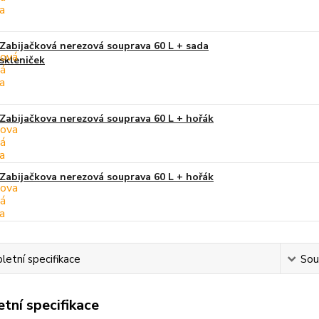
Zabijačková nerezová souprava 60 L + sada
skleniček
Zabijačkova nerezová souprava 60 L + hořák
Zabijačkova nerezová souprava 60 L + hořák
etní specifikace
Souv
tní specifikace