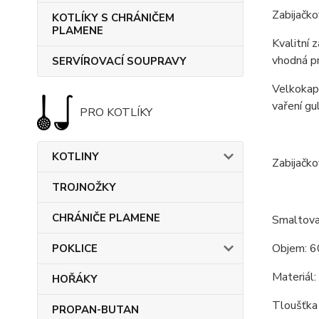
Zabijačko
KOTLÍKY S CHRÁNIČEM
PLAMENE
Kvalitní 
vhodná pr
SERVÍROVACÍ SOUPRAVY
Velkokapa
vaření gu
PRO KOTLÍKY
KOTLINY
Zabijačko
TROJNOŽKY
CHRÁNIČE PLAMENE
Smaltova
Objem: 60
POKLICE
Materiál:
HOŘÁKY
Tloušťka
PROPAN-BUTAN