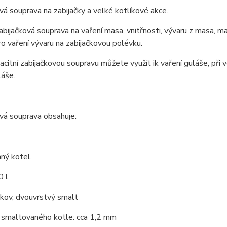
vá souprava na zabijačky a velké kotlíkové akce.
zabijačková souprava na vaření masa, vnitřnosti, vývaru z masa, ma
o vaření vývaru na zabijačkovou polévku.
citní zabijačkovou soupravu můžete využít ik vaření guláše, při v
láše.
vá souprava obsahuje:
ný kotel.
 l.
 kov, dvouvrstvý smalt
 smaltovaného kotle: cca 1,2 mm