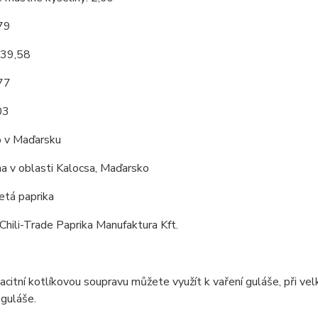
,79
 39,58
,77
03
 v Maďarsku
a v oblasti Kalocsa, Maďarsko
tá paprika
Chili-Trade Paprika Manufaktura Kft.
citní kotlíkovou soupravu můžete využít k vaření guláše, při vel
 guláše.