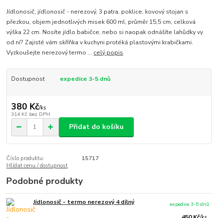
Jídlonosič, jídlonosič - nerezový, 3 patra, poklice, kovový stojan s
přezkou, objem jednotlivých misek 600 ml, průměr 15,5 cm, celková
výška 22 cm. Nosíte jídlo babičce, nebo si naopak odnášíte lahůdky vy
od ní? Zajisté vám skříňka v kuchyni protéká plastovými krabičkami.
Vyzkoušejte nerezový termo ...
celý popis
Dostupnost
expedice 3-5 dnů
380 Kč
/
ks
314 Kč
bez DPH
Přidat do košíku
Číslo produktu:
15717
Hlídat cenu / dostupnost
Podobné produkty
Jídlonosič - termo nerezový 4 dílný
expedice 3-5 dnů
450 Kč
/
ks