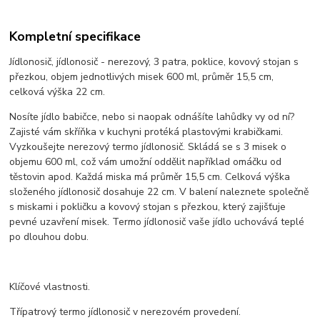
Kompletní specifikace
Jídlonosič, jídlonosič - nerezový, 3 patra, poklice, kovový stojan s
přezkou, objem jednotlivých misek 600 ml, průměr 15,5 cm,
celková výška 22 cm.
Nosíte jídlo babičce, nebo si naopak odnášíte lahůdky vy od ní?
Zajisté vám skříňka v kuchyni protéká plastovými krabičkami.
Vyzkoušejte nerezový termo jídlonosič. Skládá se s 3 misek o
objemu 600 ml, což vám umožní oddělit například omáčku od
těstovin apod. Každá miska má průměr 15,5 cm. Celková výška
složeného jídlonosič dosahuje 22 cm. V balení naleznete společně
s miskami i pokličku a kovový stojan s přezkou, který zajišťuje
pevné uzavření misek. Termo jídlonosič vaše jídlo uchovává teplé
po dlouhou dobu.
Klíčové vlastnosti.
Třípatrový termo jídlonosič v nerezovém provedení.