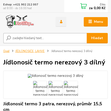
0
ks
Eshop: +421 902 212 007
za
0,00 Kč
od 8:00 - do 16:00 hod
Menu
Hledat
Úvod
JÍDLONOSIČE, LAHVE
Jídlonosič termo nerezový 3 dílný
Jídlonosič termo nerezový 3 dílný
Jídlonosič termo 3 patra, nerezový, průměr 15,5
cm