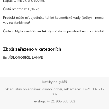
Kapacita misek: 3 x 600 ml.
Čistá hmotnost: 0,96 kg.
Produkt může mít ojediněle lehké kosmetické vady (tečky) - nemá
vliv na funkčnost!
Čištění: Myjte neutrálním tekutým čisticím prostředkem na nádobí!
Zboží zařazeno v kategoriích
JÍDLONOSIČE, LAHVE
Kotlíky na guláš
Sklad, stav objednávek, osobní odběr, reklamace: +421 902 212
007
e-shop: +421 905 580 562