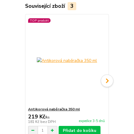
Související zboží
3
TOP produkt
Antikorová naběračka 350 ml
Vařečka 50 
219 Kč
121 Kč
/
ks
/
ks
expedice 3-5 dnů
181 Kč
bez DPH
100 Kč
bez 
Přidat do košíku