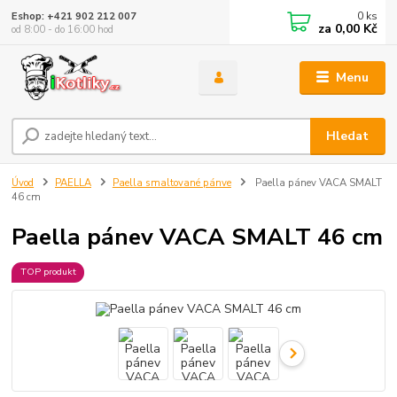
0
ks
Eshop: +421 902 212 007
za
0,00 Kč
od 8:00 - do 16:00 hod
Menu
Hledat
Úvod
PAELLA
Paella smaltované pánve
Paella pánev VACA SMALT
46 cm
Paella pánev VACA SMALT 46 cm
TOP produkt