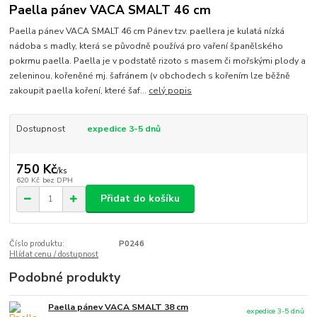
Paella pánev VACA SMALT 46 cm
Paella pánev VACA SMALT 46 cm Pánev tzv. paellera je kulatá nízká
nádoba s madly, která se původně používá pro vaření španělského
pokrmu paella. Paella je v podstatě rizoto s masem či mořskými plody a
zeleninou, kořeněné mj. šafránem (v obchodech s kořením lze běžně
zakoupit paella koření, které šaf...
celý popis
Dostupnost
expedice 3-5 dnů
750 Kč
/
ks
620 Kč
bez DPH
Přidat do košíku
Číslo produktu:
P0246
Hlídat cenu / dostupnost
Podobné produkty
Paella pánev VACA SMALT 38 cm
expedice 3-5 dnů