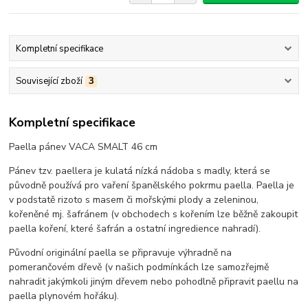
Kompletní specifikace
Související zboží
3
Kompletní specifikace
Paella pánev VACA SMALT 46 cm
Pánev tzv. paellera je kulatá nízká nádoba s madly, která se
původně používá pro vaření španělského pokrmu paella. Paella je
v podstatě rizoto s masem či mořskými plody a zeleninou,
kořeněné mj. šafránem (v obchodech s kořením lze běžně zakoupit
paella koření, které šafrán a ostatní ingredience nahradí).
Původní originální paella se připravuje výhradně na
pomerančovém dřevě (v našich podmínkách lze samozřejmě
nahradit jakýmkoli jiným dřevem nebo pohodlně připravit paellu na
paella plynovém hořáku).