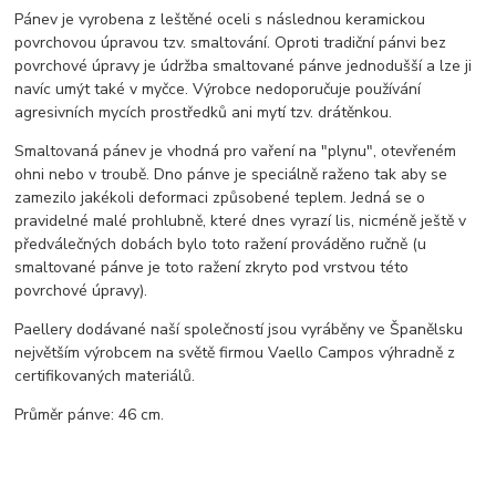
Pánev je vyrobena z leštěné oceli s následnou keramickou
povrchovou úpravou tzv. smaltování. Oproti tradiční pánvi bez
povrchové úpravy je údržba smaltované pánve jednodušší a lze ji
navíc umýt také v myčce. Výrobce nedoporučuje používání
agresivních mycích prostředků ani mytí tzv. drátěnkou.
Smaltovaná pánev je vhodná pro vaření na "plynu", otevřeném
ohni nebo v troubě. Dno pánve je speciálně raženo tak aby se
zamezilo jakékoli deformaci způsobené teplem. Jedná se o
pravidelné malé prohlubně, které dnes vyrazí lis, nicméně ještě v
předválečných dobách bylo toto ražení prováděno ručně (u
smaltované pánve je toto ražení zkryto pod vrstvou této
povrchové úpravy).
Paellery dodávané naší společností jsou vyráběny ve Španělsku
největším výrobcem na světě firmou Vaello Campos výhradně z
certifikovaných materiálů.
Průměr pánve: 46 cm.