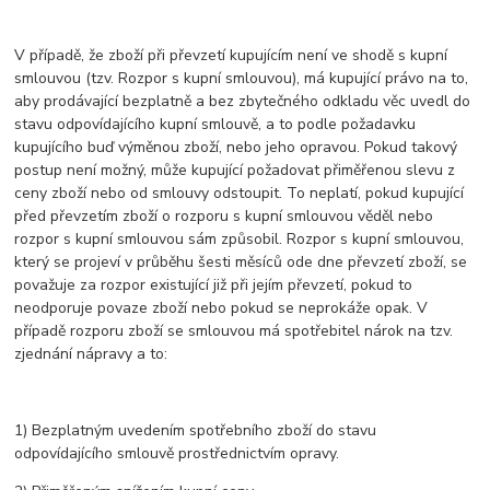
V případě, že zboží při převzetí kupujícím není ve shodě s kupní
smlouvou (tzv. Rozpor s kupní smlouvou), má kupující právo na to,
aby prodávající bezplatně a bez zbytečného odkladu věc uvedl do
stavu odpovídajícího kupní smlouvě, a to podle požadavku
kupujícího buď výměnou zboží, nebo jeho opravou. Pokud takový
postup není možný, může kupující požadovat přiměřenou slevu z
ceny zboží nebo od smlouvy odstoupit. To neplatí, pokud kupující
před převzetím zboží o rozporu s kupní smlouvou věděl nebo
rozpor s kupní smlouvou sám způsobil. Rozpor s kupní smlouvou,
který se projeví v průběhu šesti měsíců ode dne převzetí zboží, se
považuje za rozpor existující již při jejím převzetí, pokud to
neodporuje povaze zboží nebo pokud se neprokáže opak. V
případě rozporu zboží se smlouvou má spotřebitel nárok na tzv.
zjednání nápravy a to:
1) Bezplatným uvedením spotřebního zboží do stavu
odpovídajícího smlouvě prostřednictvím opravy.