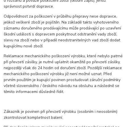
o rozsahu a povaze poškození zboží (škodní zápis), jehož
správnost potvrdí dopravce.
Odpovědnost za poškození v průběhu přepravy nese dopravce,
jelikož veškeré zboží je pojištěn. Na základě takto vyhotoveného
záznamu doručeného prodávajícímu může prodávající po uzavření
škodní události s dopravcem poskytnout odstranění vady zboží,
slevu na zboží nebo v případě neodstranitelných vad zboží dodat
kupujícímu nové zboží.
Reklamace mechanického poškození výrobku, které nebylo patrné
při převzetí zásilky, je nutné uplatnit okamžitě po převzetí zásilky,
nejpozději však do 24 hodin od doručení zboží. Pozdější reklamace
mechanického poškození výrobku již není možné uznat. Před
prvním použitím je kupující povinen prostudovat záruční podmínky
včetně slovenského / českého návodu na obsluhu a následně se
těmito informacemi důsledně řídit.
Zákazník je povinen při převzetí výrobku (osobním i neosobním)
zkontrolovat kompletnost balení.