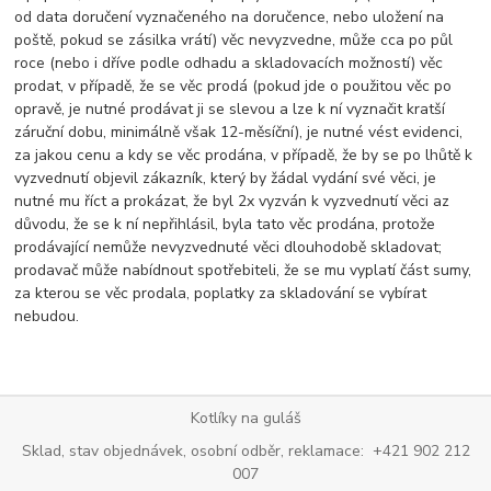
od data doručení vyznačeného na doručence, nebo uložení na
poště, pokud se zásilka vrátí) věc nevyzvedne, může cca po půl
roce (nebo i dříve podle odhadu a skladovacích možností) věc
prodat, v případě, že se věc prodá (pokud jde o použitou věc po
opravě, je nutné prodávat ji se slevou a lze k ní vyznačit kratší
záruční dobu, minimálně však 12-měsíční), je nutné vést evidenci,
za jakou cenu a kdy se věc prodána, v případě, že by se po lhůtě k
vyzvednutí objevil zákazník, který by žádal vydání své věci, je
nutné mu říct a prokázat, že byl 2x vyzván k vyzvednutí věci az
důvodu, že se k ní nepřihlásil, byla tato věc prodána, protože
prodávající nemůže nevyzvednuté věci dlouhodobě skladovat;
prodavač může nabídnout spotřebiteli, že se mu vyplatí část sumy,
za kterou se věc prodala, poplatky za skladování se vybírat
nebudou.
Kotlíky na guláš
Sklad, stav objednávek, osobní odběr, reklamace: +421 902 212
007