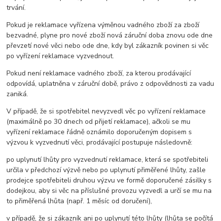
trvání.
Pokud je reklamace vyřízena výměnou vadného zboží za zboží
bezvadné, plyne pro nové zboží nová záruční doba znovu ode dne
převzetí nové věci nebo ode dne, kdy byl zákazník povinen si věc
po vyřízení reklamace vyzvednout.
Pokud není reklamace vadného zboží, za kterou prodávající
odpovídá, uplatněna v záruční době, právo z odpovědnosti za vadu
zaniká.
V případě, že si spotřebitel nevyzvedl věc po vyřízení reklamace
(maximálně po 30 dnech od přijetí reklamace), ačkoli se mu
vyřízení reklamace řádně oznámilo doporučeným dopisem s
výzvou k vyzvednutí věci, prodávající postupuje následovně:
po uplynutí lhůty pro vyzvednutí reklamace, která se spotřebiteli
určila v předchozí výzvě nebo po uplynutí přiměřené lhůty, zašle
prodejce spotřebiteli druhou výzvu ve formě doporučené zásilky s
dodejkou, aby si věc na příslušné provozu vyzvedl a určí se mu na
to přiměřená lhůta (např. 1 měsíc od doručení),
v případě, že si zákazník ani po uplynutí této lhůty (lhůta se počítá