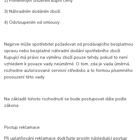
2) Přiměřeným snížením kupní ceny.
3) Náhradním dodáním zboží.
4) Odstoupením od smlouvy.
Nejprve může spotřebitel požadovat od prodávajícího bezplatnou
opravu nebo bezplatné náhradní dodání spotřebního zboží.
Kupující má právo na výměnu zboží pouze tehdy, pokud to není
vzhledem k povaze vady neúměrné. O tom, zda je vada úměrná,
rozhodne autorizované servisní středisko a to formou písemného
posouzení této vady.
Na základě tohoto rozhodnutí se bude postupovat dále podle
zákona
Postup reklamace
Při uplatňování reklamace dodržujte prosím následující postup: