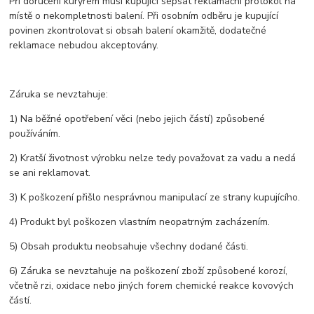
Při doručení kurýrem musí kupující sepsat reklamační protokol na
místě o nekompletnosti balení. Při osobním odběru je kupující
povinen zkontrolovat si obsah balení okamžitě, dodatečné
reklamace nebudou akceptovány.
Záruka se nevztahuje:
1) Na běžné opotřebení věci (nebo jejich částí) způsobené
používáním.
2) Kratší životnost výrobku nelze tedy považovat za vadu a nedá
se ani reklamovat.
3) K poškození přišlo nesprávnou manipulací ze strany kupujícího.
4) Produkt byl poškozen vlastním neopatrným zacházením.
5) Obsah produktu neobsahuje všechny dodané části.
6) Záruka se nevztahuje na poškození zboží způsobené korozí,
včetně rzi, oxidace nebo jiných forem chemické reakce kovových
částí.