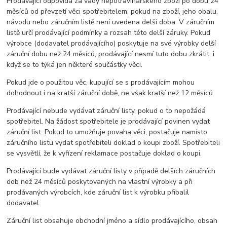
Prodávající odpovídá za vady nepotravinářského zboží po dobu 24
měsíců od převzetí věci spotřebitelem, pokud na zboží, jeho obalu,
návodu nebo záručním listě není uvedena delší doba. V záručním
listě určí prodávající podmínky a rozsah této delší záruky. Pokud
výrobce (dodavatel prodávajícího) poskytuje na své výrobky delší
záruční dobu než 24 měsíců, prodávající nesmí tuto dobu zkrátit, i
když se to týká jen některé součástky věci.
Pokud jde o použitou věc, kupující se s prodávajícím mohou
dohodnout i na kratší záruční době, ne však kratší než 12 měsíců.
Prodávající nebude vydávat záruční listy, pokud o to nepožádá
spotřebitel. Na žádost spotřebitele je prodávající povinen vydat
záruční list. Pokud to umožňuje povaha věci, postačuje namísto
záručního listu vydat spotřebiteli doklad o koupi zboží. Spotřebiteli
se vysvětlí, že k vyřízení reklamace postačuje doklad o koupi.
Prodávající bude vydávat záruční listy v případě delších záručních
dob než 24 měsíců poskytovaných na vlastní výrobky a při
prodávaných výrobcích, kde záruční list k výrobku přibalil
dodavatel.
Záruční list obsahuje obchodní jméno a sídlo prodávajícího, obsah