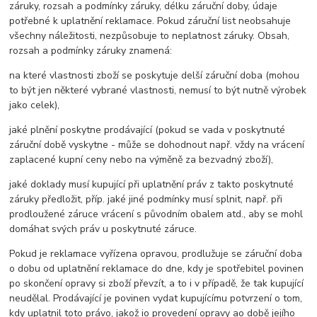
záruky, rozsah a podmínky záruky, délku záruční doby, údaje
potřebné k uplatnění reklamace. Pokud záruční list neobsahuje
všechny náležitosti, nezpůsobuje to neplatnost záruky. Obsah,
rozsah a podmínky záruky znamená:
na které vlastnosti zboží se poskytuje delší záruční doba (mohou
to být jen některé vybrané vlastnosti, nemusí to být nutně výrobek
jako celek),
jaké plnění poskytne prodávající (pokud se vada v poskytnuté
záruční době vyskytne - může se dohodnout např. vždy na vrácení
zaplacené kupní ceny nebo na výměně za bezvadný zboží),
jaké doklady musí kupující při uplatnění práv z takto poskytnuté
záruky předložit, příp. jaké jiné podmínky musí splnit, např. při
prodloužené záruce vrácení s původním obalem atd., aby se mohl
domáhat svých práv u poskytnuté záruce.
Pokud je reklamace vyřízena opravou, prodlužuje se záruční doba
o dobu od uplatnění reklamace do dne, kdy je spotřebitel povinen
po skončení opravy si zboží převzít, a to i v případě, že tak kupující
neudělal. Prodávající je povinen vydat kupujícímu potvrzení o tom,
kdy uplatnil toto právo, jakož io provedení opravy ao době jejího