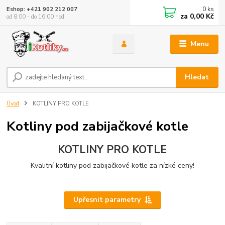
0
ks
Eshop: +421 902 212 007
za
0,00 Kč
od 8:00 - do 16:00 hod
Menu
Hledat
Úvod
KOTLINY PRO KOTLE
Kotliny pod zabijačkové kotle
KOTLINY PRO KOTLE
Kvalitní kotliny pod zabijačkové kotle za nízké ceny!
Upřesnit parametry