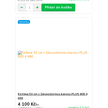
6 322 Kč
bez DPH
Přidat do košíku
Novinka
Kotlina 53 cm s žáruvzdornou barvou PLUS 600 4
MM
4 100 Kč
/
ks
expedice 3-5 dnů