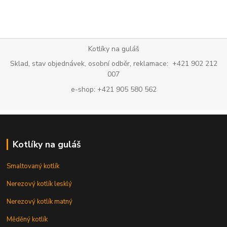
Kotlíky na guláš
Sklad, stav objednávek, osobní odběr, reklamace: +421 902 212
007
e-shop: +421 905 580 562
Kotlíky na guláš
Smaltovaný kotlík
Nerezový kotlík lesklý
Nerezový kotlík matný
Měděný kotlík