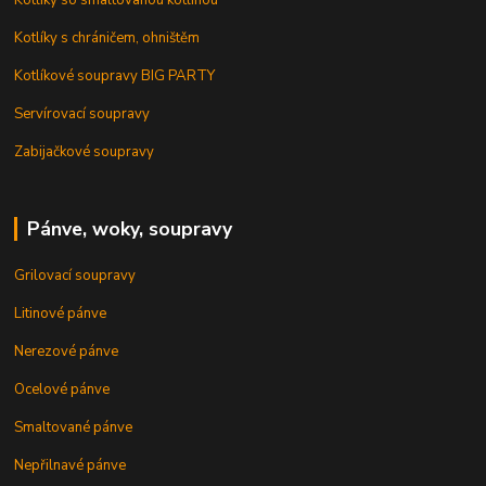
Kotlíky so smaltovanou kotlinou
Kotlíky s chráničem, ohništěm
Kotlíkové soupravy BIG PARTY
Servírovací soupravy
Zabijačkové soupravy
Pánve, woky, soupravy
Grilovací soupravy
Litinové pánve
Nerezové pánve
Ocelové pánve
Smaltované pánve
Nepřilnavé pánve