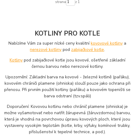
strana
z 1
KOTLINY PRO KOTLE
Nabízíme Vám za super nízké ceny kvalitní
kovovové kotliny
a
nerezové kotliny
pod
zabijačkové kotle
.
Kotliny
pod zabijačkové kotle jsou kovové, ošetřené základní
černou barvou nebo nerezové kotliny.
Upozornění: Základní barva na kovové - železné kotlině (pařáku),
kovovém chrániči plamene (ohniska) slouží pouze jako ochrana při
přenosu. Při prvním použití kotliny (pařáku) a kovovém topeništi se
barva odstraní (tzv.spáli)
Doporučení: Kovovou kotlinu nebo chránič plamene (ohniska) je
možne vyšamotovať nebo natřít žárupevná (žáruvzdornou) barvou,
která je vhodná na povrchovou úpravu kovových ploch, které jsou
vystaveny vysokým teplotám (kotle, krby, výfuky, komínové trubky,
příslušenství k tepelné technice, a pod.).