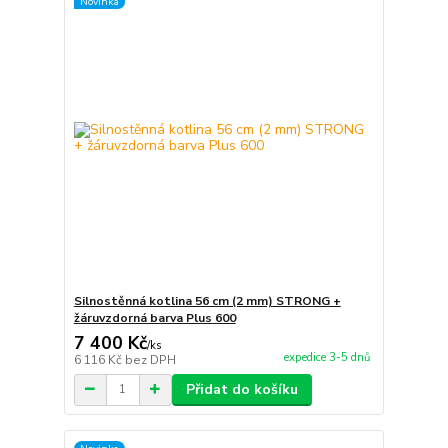
Novinka
Silnostěnná kotlina 56 cm (2 mm) STRONG +
žáruvzdorná barva Plus 600
7 400 Kč
/
ks
expedice 3-5 dnů
6 116 Kč
bez DPH
Přidat do košíku