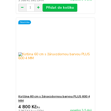
3 388 Kč
bez DPH
Přidat do košíku
Novinka
Kotlina 60 cm s žáruvzdornou barvou PLUS 600 4
MM
4 800 Kč
/
ks
expedice 3-5 dnů