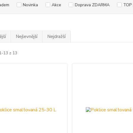
adem
Novinka
Akce
Doprava ZDARMA
TOP 
jší
Nejlevnější
Nejdražší
1-13 z 13