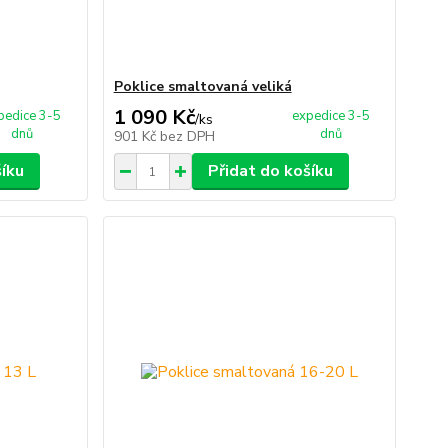
Poklice smaltovaná veliká
1 090 Kč
pedice 3-5
expedice 3-5
/
ks
dnů
dnů
901 Kč
bez DPH
šíku
Přidat do košíku