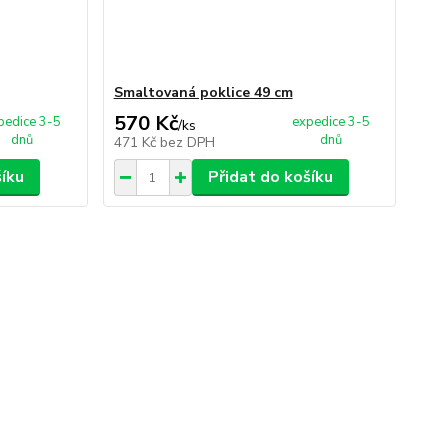
Smaltovaná poklice 49 cm
570 Kč
pedice 3-5
expedice 3-5
/
ks
dnů
dnů
471 Kč
bez DPH
šíku
Přidat do košíku