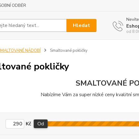
SOBNÍ ODBĚR
Nevíte
Hledat
Esho
od 8:0
SMALTOVANÉ NÁDOBÍ
Smaltované pokličky
tované pokličky
SMALTOVANÉ PO
Nabízíme Vám za super nízké ceny kvalitní sm
Kč
Od