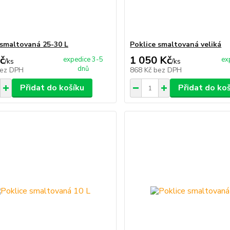
 smaltovaná 25-30 L
Poklice smaltovaná veliká
č
1 050 Kč
expedice 3-5
ex
/
ks
/
ks
dnů
ez DPH
868 Kč
bez DPH
Přidat do košíku
Přidat do ko