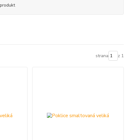
produkt
strana
z 1