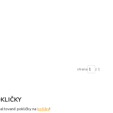
strana
z 1
KLIČKY
maltované pokličky na
kotlíky
!