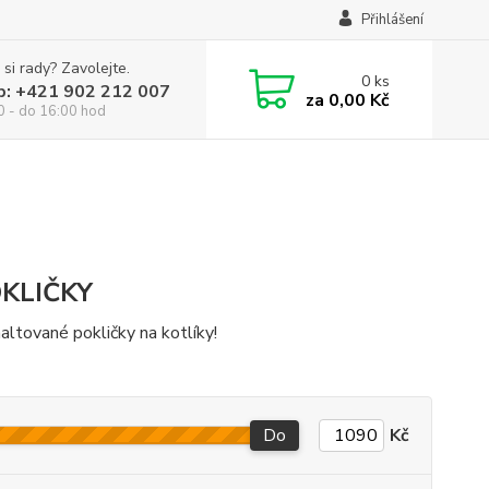
Přihlášení
 si rady? Zavolejte.
0
ks
p: +421 902 212 007
za
0,00 Kč
0 - do 16:00 hod
KLIČKY
altované pokličky na kotlíky!
Do
Kč