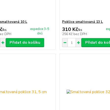
 smaltovaná 10 L
Poklice smaltovaná 13 L
č
310 Kč
expedice 3-5
ex
/
ks
/
ks
dnů
ez DPH
256 Kč
bez DPH
Přidat do košíku
Přidat do ko