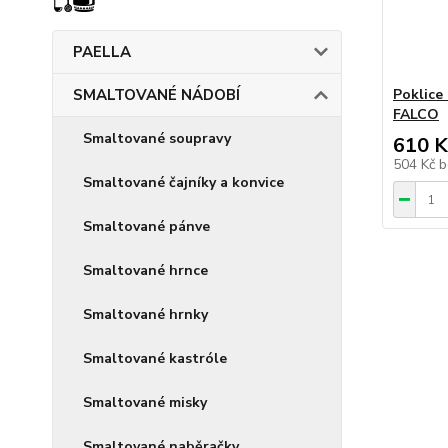
PAELLA
SMALTOVANÉ NÁDOBÍ
Poklice
FALCO
Smaltované soupravy
610 K
504 Kč
b
Smaltované čajníky a konvice
Smaltované pánve
Smaltované hrnce
Smaltované hrnky
Smaltované kastróle
Smaltované misky
Smaltované naběračky