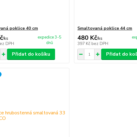
aná poklice 40 cm
Smaltovaná poklice 44 cm
č
480 Kč
expedice 3-5
ex
/
ks
/
ks
dnů
ez DPH
397 Kč
bez DPH
Přidat do košíku
Přidat do ko