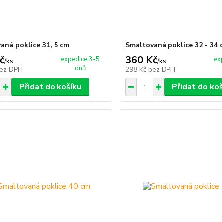
aná poklice 31, 5 cm
Smaltovaná poklice 32 - 34 
č
360 Kč
expedice 3-5
ex
/
ks
/
ks
dnů
ez DPH
298 Kč
bez DPH
Přidat do košíku
Přidat do ko