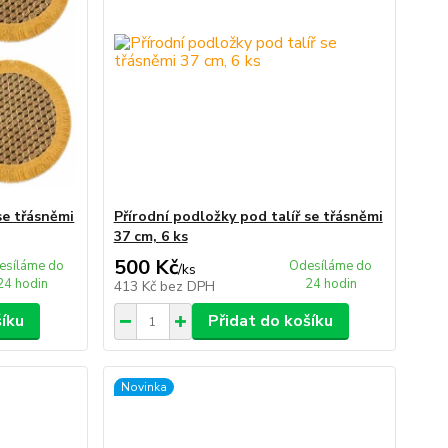
se třásněmi
Přírodní podložky pod talíř se třásněmi
37 cm, 6 ks
500 Kč
esíláme do
Odesíláme do
/
ks
24 hodin
24 hodin
413 Kč
bez DPH
šíku
Přidat do košíku
Novinka