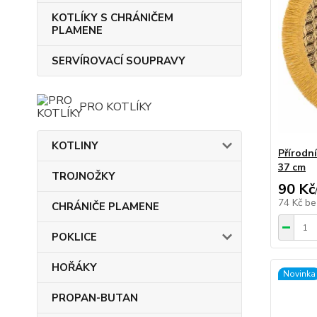
KOTLÍKY S CHRÁNIČEM
PLAMENE
SERVÍROVACÍ SOUPRAVY
PRO KOTLÍKY
KOTLINY
Přírodn
37 cm
TROJNOŽKY
90 Kč
74 Kč
be
CHRÁNIČE PLAMENE
POKLICE
HOŘÁKY
Novinka
PROPAN-BUTAN