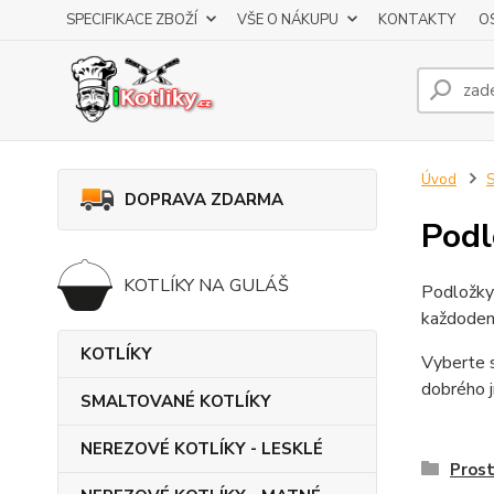
SPECIFIKACE ZBOŽÍ
VŠE O NÁKUPU
KONTAKTY
O
Úvod
DOPRAVA ZDARMA
Podl
KOTLÍKY NA GULÁŠ
Podložky 
každodenn
KOTLÍKY
Vyberte s
dobrého j
SMALTOVANÉ KOTLÍKY
NEREZOVÉ KOTLÍKY - LESKLÉ
Prost