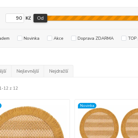
Kč
Od
adem
Novinka
Akce
Doprava ZDARMA
TOP 
jší
Nejlevnější
Nejdražší
1-12 z 12
Novinka