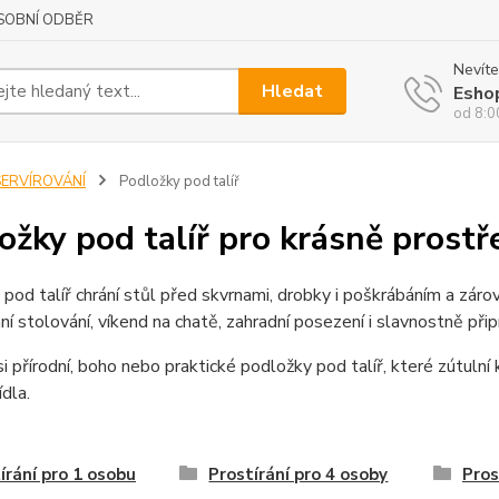
SOBNÍ ODBĚR
Nevíte
Hledat
Esho
od 8:0
SERVÍROVÁNÍ
Podložky pod talíř
ožky pod talíř pro krásně prostř
pod talíř chrání stůl před skvrnami, drobky i poškrábáním a zárov
í stolování, víkend na chatě, zahradní posezení i slavnostně přip
i přírodní, boho nebo praktické podložky pod talíř, které zútuln
ídla.
írání pro 1 osobu
Prostírání pro 4 osoby
Pros