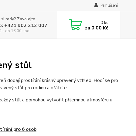
Přihlášení
 si rady? Zavolejte.
0
ks
p: +421 902 212 007
za
0,00 Kč
0 - do 16:00 hod
ený stůl
eň dodají prostírání krásný upravený vzhled. Hodí se pro
ravený stůl pro rodinu a přátele.
í každý stůl a pomohou vytvořit příjemnou atmosféru u
tírání pro 6 osob