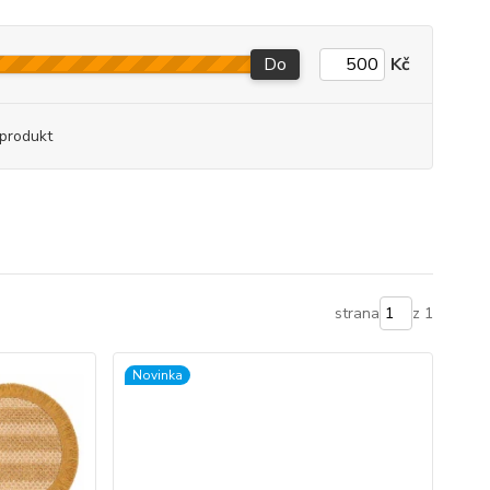
Do
Kč
produkt
strana
z 1
Novinka