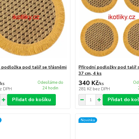
í podložka pod talíř se třásněmi
Přírodní podložky pod talíř 
37 cm, 4 ks
340 Kč
Odesíláme do
Od
/
ks
/
ks
24 hodin
z DPH
281 Kč
bez DPH
Přidat do košíku
Přidat do ko
Novinka