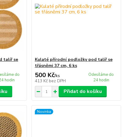
 talíř se
Kulaté přírodní podložky pod talíř se
třásněmi 37 cm, 6 ks
500 Kč
esíláme do
Odesíláme do
/
ks
24 hodin
24 hodin
413 Kč
bez DPH
šíku
Přidat do košíku
Novinka