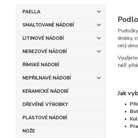
PAELLA
Podlo
SMALTOVANÉ NÁDOBÍ
Podložky 
drobky, s
LITINOVÉ NÁDOBÍ
celý ubru
NEREZOVÉ NÁDOBÍ
Využijete
ŘÍMSKÉ NÁDOBÍ
talíř, při
NEPŘILNAVÉ NÁDOBÍ
KERAMICKÉ NÁDOBÍ
Jak vyb
Pří
DŘEVĚNÉ VÝROBKY
Boh
PLASTOVÉ NÁDOBÍ
Kul
Pra
NOŽE