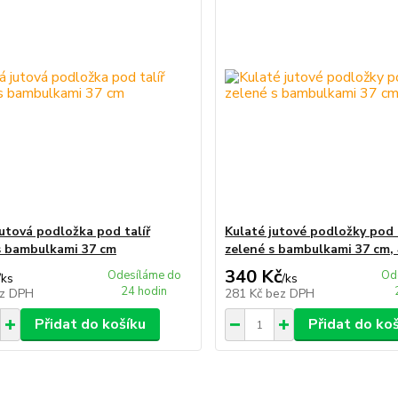
jutová podložka pod talíř
Kulaté jutové podložky pod 
s bambulkami 37 cm
zelené s bambulkami 37 cm, 
340 Kč
Odesíláme do
Od
/
ks
/
ks
24 hodin
z DPH
281 Kč
bez DPH
Přidat do košíku
Přidat do ko