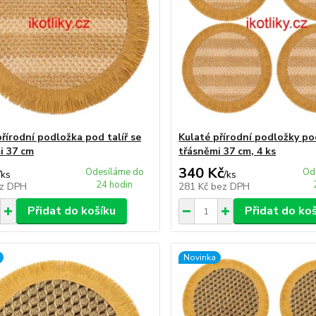
přírodní podložka pod talíř se
Kulaté přírodní podložky pod
i 37 cm
třásněmi 37 cm, 4 ks
340 Kč
Odesíláme do
Od
/
ks
/
ks
24 hodin
z DPH
281 Kč
bez DPH
Přidat do košíku
Přidat do ko
Novinka