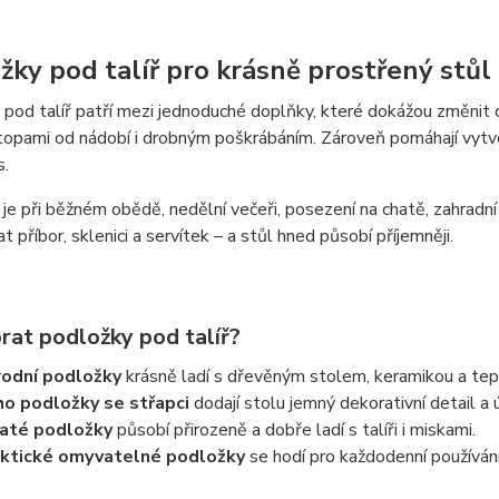
žky pod talíř pro krásně prostřený stůl
pod talíř patří mezi jednoduché doplňky, které dokážou změnit 
topami od nádobí i drobným poškrábáním. Zároveň pomáhají vytvoř
s.
 je při běžném obědě, nedělní večeři, posezení na chatě, zahradní 
dat příbor, sklenici a servítek – a stůl hned působí příjemněji.
rat podložky pod talíř?
rodní podložky
krásně ladí s dřevěným stolem, keramikou a tep
o podložky se střapci
dodají stolu jemný dekorativní detail a
até podložky
působí přirozeně a dobře ladí s talíři i miskami.
ktické omyvatelné podložky
se hodí pro každodenní používání