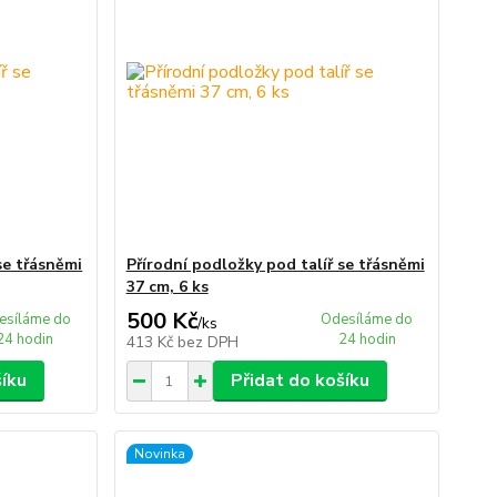
se třásněmi
Přírodní podložky pod talíř se třásněmi
37 cm, 6 ks
500 Kč
esíláme do
Odesíláme do
/
ks
24 hodin
24 hodin
413 Kč
bez DPH
šíku
Přidat do košíku
Novinka