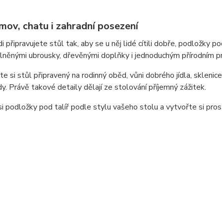
mov, chatu i zahradní posezení
i připravujete stůl tak, aby se u něj lidé cítili dobře, podložky 
lněnými ubrousky, dřevěnými doplňky i jednoduchým přírodním pr
e si stůl připravený na rodinný oběd, vůni dobrého jídla, sklenice
. Právě takové detaily dělají ze stolování příjemný zážitek.
i podložky pod talíř podle stylu vašeho stolu a vytvořte si prost