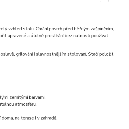
celý vzhled stolu. Chrání povrch před běžným zašpiněním,
it upravené a útulné prostírání bez nutnosti používat
oslavě, grilování i slavnostnějším stolování. Stačí položit
lými zemitými barvami.
 útulnou atmosféru.
 doma, na terase i v zahradě.