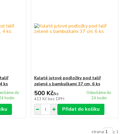
talíř
Kulaté jutové podložky pod talíř
4 ks
zelené s bambulkami 37 cm, 6 ks
500 Kč
esíláme do
Odesíláme do
/
ks
24 hodin
24 hodin
413 Kč
bez DPH
šíku
Přidat do košíku
strana
z 1