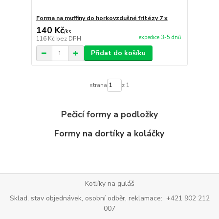
Forma na muffiny do horkovzdušné fritézy 7 x
140 Kč
/
ks
expedice 3-5 dnů
116 Kč
bez DPH
Přidat do košíku
strana
z 1
Pečicí formy a podložky
Formy na dortíky a koláčky
Kotlíky na guláš
Sklad, stav objednávek, osobní odběr, reklamace: +421 902 212
007