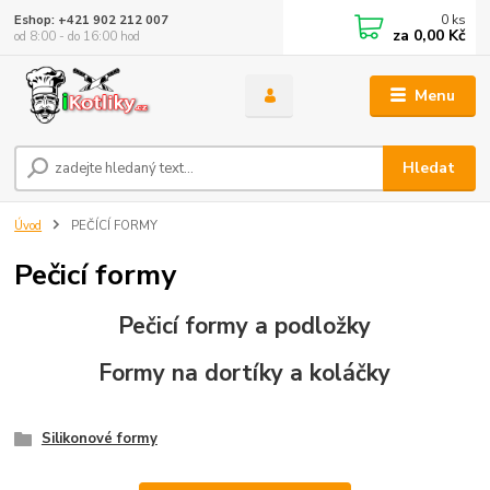
0
ks
Eshop: +421 902 212 007
za
0,00 Kč
od 8:00 - do 16:00 hod
Menu
Hledat
Úvod
PEČÍCÍ FORMY
Pečicí formy
Pečicí formy a podložky
Formy na dortíky a koláčky
Silikonové formy