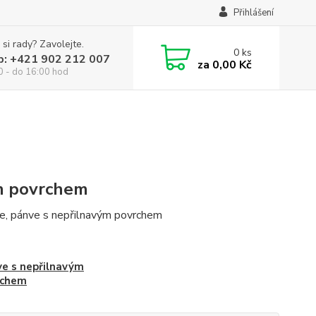
Přihlášení
 si rady? Zavolejte.
0
ks
p: +421 902 212 007
za
0,00 Kč
0 - do 16:00 hod
m povrchem
ce, pánve s nepřilnavým povrchem
e s nepřilnavým
rchem