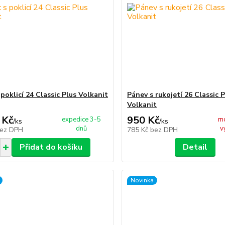
poklicí 24 Classic Plus Volkanit
Pánev s rukojetí 26 Classic 
Volkanit
 Kč
950 Kč
expedice 3-5
m
/
ks
/
ks
dnů
v
ez DPH
785 Kč
bez DPH
Přidat do košíku
Detail
Novinka