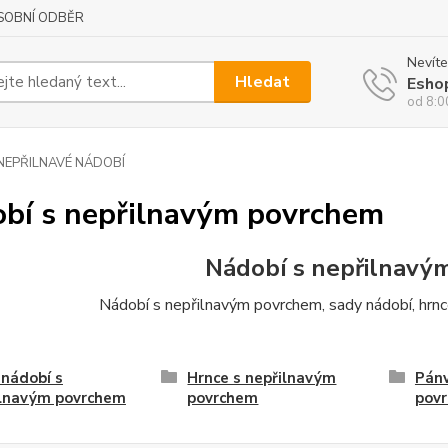
SOBNÍ ODBĚR
Nevíte
Hledat
Esho
od 8:0
NEPŘILNAVÉ NÁDOBÍ
bí s nepřilnavým povrchem
Nádobí s nepřilnavý
Nádobí s nepřilnavým povrchem, sady nádobí, hrn
nádobí s
Hrnce s nepřilnavým
Pánv
ilnavým povrchem
povrchem
pov