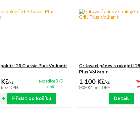
poklicí 26 Classic Plus Volkanit
Grilovací pánev s rukojetí 28
Plus Volkanit
 Kč
1 100 Kč
expedice 3-5
m
/
ks
/
ks
dnů
v
č
bez DPH
909 Kč
bez DPH
Přidat do košíku
Detail