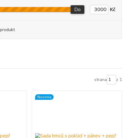
Do
Kč
produkt
strana
z 1
Novinka