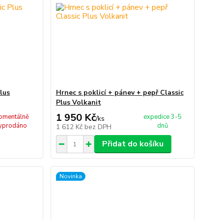
Plus
Hrnec s poklicí + pánev + pepř Classic
Plus Volkanit
1 950 Kč
omentálně
expedice 3-5
/
ks
yprodáno
dnů
1 612 Kč
bez DPH
Přidat do košíku
Novinka