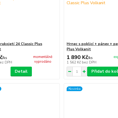
rukojetí 24 Classic Plus
Hrnec s poklicí + pánev + pe
t
Plus Volkanit
č
1 890 Kč
momentálně
ex
/
ks
/
ks
vyprodáno
ez DPH
1 562 Kč
bez DPH
Detail
Přidat do ko
Novinka