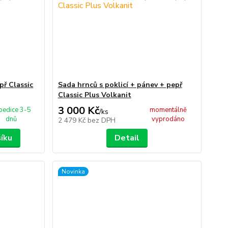
př Classic
Sada hrnců s poklicí + pánev + pepř
Classic Plus Volkanit
3 000 Kč
pedice 3-5
momentálně
/
ks
dnů
vyprodáno
2 479 Kč
bez DPH
šíku
Detail
Novinka