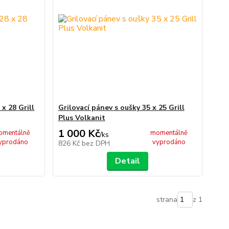
 x 28 Grill
Grilovací pánev s oušky 35 x 25 Grill
Plus Volkanit
1 000 Kč
omentálně
momentálně
/
ks
yprodáno
vyprodáno
826 Kč
bez DPH
Detail
strana
z 1