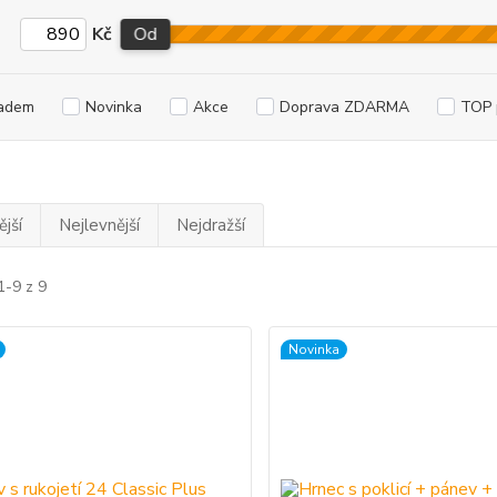
Kč
Od
adem
Novinka
Akce
Doprava ZDARMA
TOP 
jší
Nejlevnější
Nejdražší
1-9 z 9
Novinka