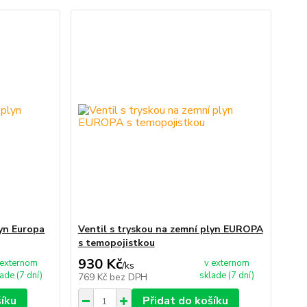
lyn Europa
Ventil s tryskou na zemní plyn EUROPA
s temopojistkou
930 Kč
 externom
v externom
/
ks
ade (7 dní)
sklade (7 dní)
769 Kč
bez DPH
šíku
Přidat do košíku