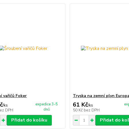
í vařičů Foker
Tryska na zemní plyn Europ
č
61 Kč
expedice 3-5
ex
/
ks
/
ks
dnů
ez DPH
50 Kč
bez DPH
Přidat do košíku
Přidat do ko