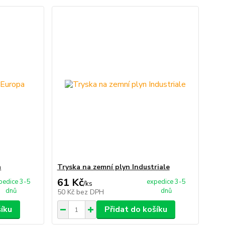
a
Tryska na zemní plyn Industriale
61 Kč
pedice 3-5
expedice 3-5
/
ks
dnů
dnů
50 Kč
bez DPH
šíku
Přidat do košíku