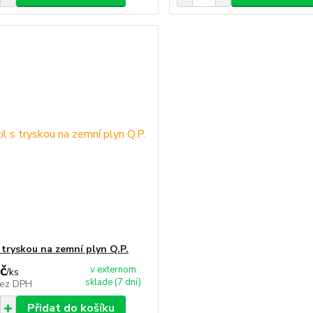
 tryskou na zemní plyn Q.P.
č
v externom
/
ks
sklade (7 dní)
ez DPH
Přidat do košíku