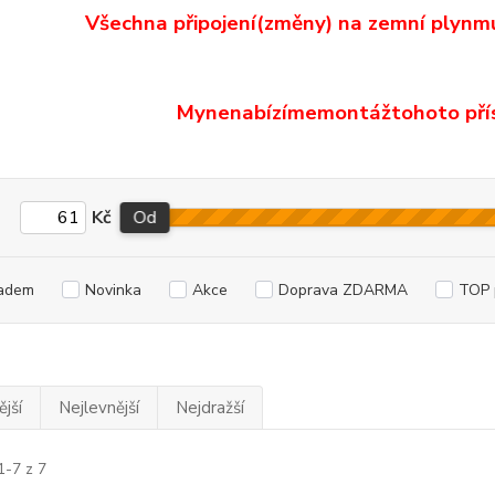
Všechna připojení
(
změny)
na zemní plyn
m
My
nenabízíme
montáž
tohoto pří
Kč
Od
adem
Novinka
Akce
Doprava ZDARMA
TOP 
jší
Nejlevnější
Nejdražší
1-7 z 7