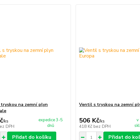
s tryskou na zemní plyn
Ventil s tryskou na zemní p
ale
č
506 Kč
expedice 3-5
v
/
ks
/
ks
dnů
skl
ez DPH
418 Kč
bez DPH
Přidat do košíku
Přidat do ko