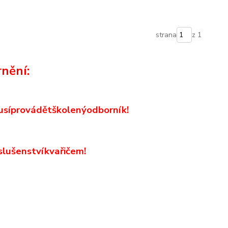
strana
z 1
nění:
usí
provádět
školený
odborník
!
slušenství
k
vařičem
!