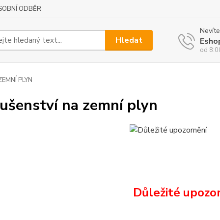
SOBNÍ ODBĚR
Nevíte
Hledat
Esho
od 8:0
ZEMNÍ PLYN
lušenství na zemní plyn
Důležité upozor