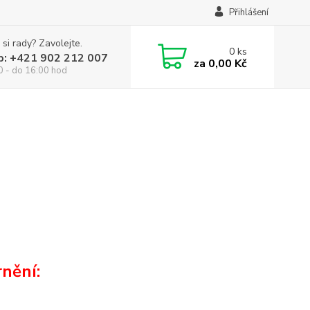
Přihlášení
 si rady? Zavolejte.
0
ks
p: +421 902 212 007
za
0,00 Kč
0 - do 16:00 hod
nění: