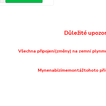
Důležité upozor
Všechna připojení
(
změny)
na zemní plyn
m
My
nenabízíme
montáž
tohoto pří