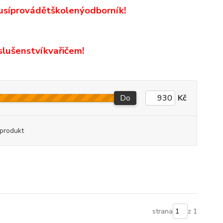
usí
provádět
školený
odborník
!
slušenství
k
vařičem
!
Do
Kč
produkt
strana
z 1