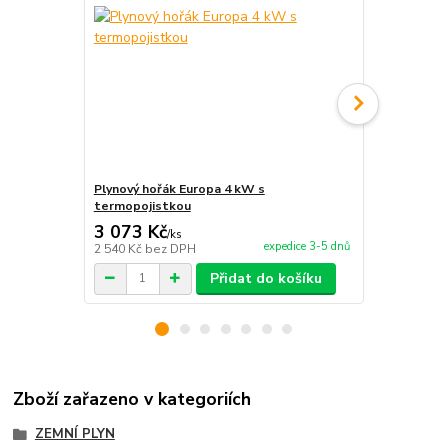
Plynový hořák Europa 4 kW s
Plynová stol
termopojistkou
8kW
3 073 Kč
5 690 Kč
/
ks
expedice 3-5 dnů
2 540 Kč
bez DPH
4 702 Kč
bez
Přidat do košíku
Zboží zařazeno v kategoriích
ZEMNÍ PLYN