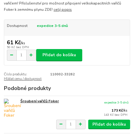
vařičem! Příslušenství pro možnost připojení velkokapacitních vařičů
Foker k zemnímu plynu ZDE!
celý popis
Dostupnost
expedice 3-5 dnů
61 Kč
/
ks
50 Kč
bez DPH
Přidat do košíku
Číslo produktu:
110002-33262
Hlídat cenu / dostupnost
Podobné produkty
Šroubení vařičů Foker
expedice 3-5 dnů
173 Kč
/
ks
143 Kč
bez DPH
Přidat do košíku