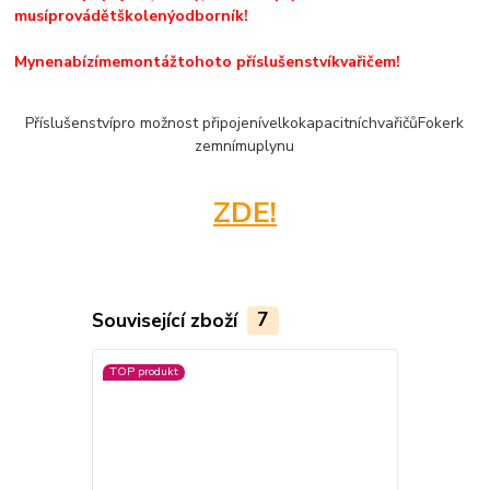
musí
provádět
školený
odborník
!
My
nenabízíme
montáž
tohoto příslušenství
k
vařičem
!
Příslušenství
pro možnost připojení
velkokapacitních
vařičů
Foker
k
zemnímu
plynu
ZDE!
Související zboží
7
TOP produkt