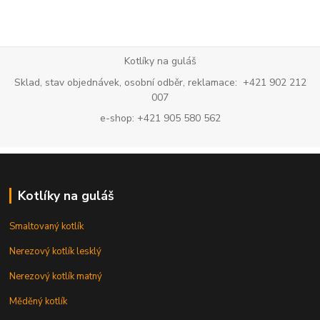
Kotlíky na guláš
Sklad, stav objednávek, osobní odběr, reklamace: +421 902 212
007
e-shop: +421 905 580 562
Kotlíky na guláš
Smaltovaný kotlík
Nerezový kotlík lesklý
Nerezový kotlík matný
Měděný kotlík