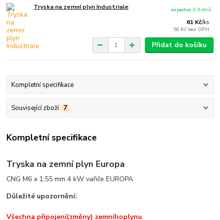
Tryska na zemní plyn Industriale
expedice 3-5 dnů
61 Kč
/
ks
50 Kč
bez DPH
Přidat do košíku
Kompletní specifikace
Související zboží
7
Kompletní specifikace
Tryska na zemní plyn Europa
CNG M6 x 1,55 mm 4 kW vařiče EUROPA
Důležité upozornění:
Všechna připojení
(
změny)
zemního
plynu