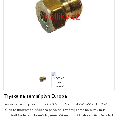
Tryska na zemní plyn Europa
Tryska na zemní plyn Europa CNG M6 x 1,55 mm 4 kW vařiče EUROPA
Důležité upozornění:Všechna připojení (změny) zemního plynu musí
provádět školený odborník!My nenabízíme montáž tohoto příslušenství k