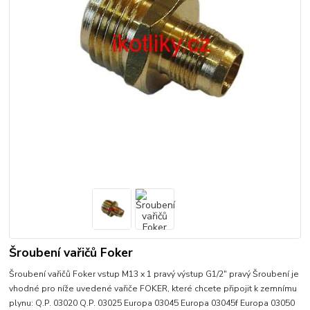
Šroubení vařičů Foker
Šroubení vařičů Foker vstup M13 x 1 pravý výstup G1/2" pravý Šroubení je
vhodné pro níže uvedené vařiče FOKER, které chcete připojit k zemnímu
plynu: Q.P. 03020 Q.P. 03025 Europa 03045 Europa 03045f Europa 03050