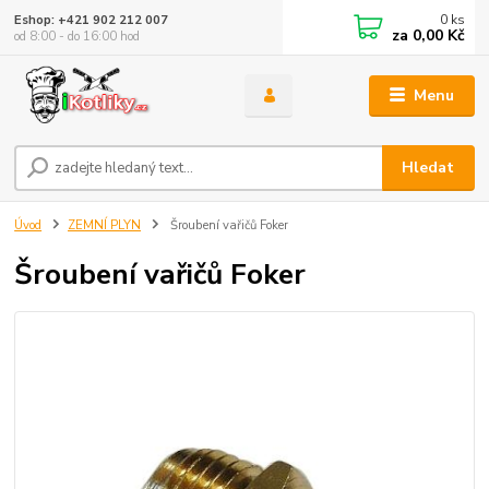
0
ks
Eshop: +421 902 212 007
za
0,00 Kč
od 8:00 - do 16:00 hod
Menu
Hledat
Úvod
ZEMNÍ PLYN
Šroubení vařičů Foker
Šroubení vařičů Foker