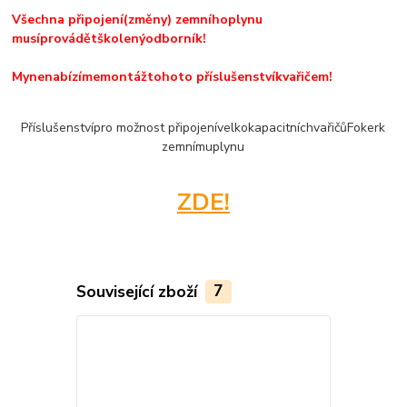
Všechna připojení
(
změny)
zemního
plynu
musí
provádět
školený
odborník
!
My
nenabízíme
montáž
tohoto příslušenství
k
vařičem
!
Příslušenství
pro možnost připojení
velkokapacitních
vařičů
Foker
k
zemnímu
plynu
ZDE!
Související zboží
7