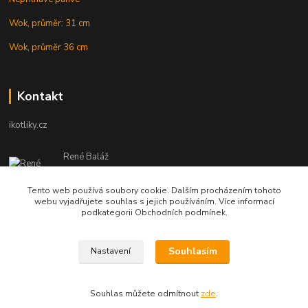
Wok, průměr: 31 cm
Wok, průměr 36 cm
Kontakt
ikotliky.cz
René Baláž
Eshop: +421 902 212 007
od 8:00 - do 16:00 hod
Tento web používá soubory cookie. Dalším procházením tohoto
webu vyjadřujete souhlas s jejich používáním. Více informací
info@ikotliky.cz
podkategorii Obchodních podmínek.
Souhlasím
Nastavení
Copyright © 2014-2020 IKOTLIKY.CZ, všetky práva vyhradené..
Souhlas můžete odmítnout
zde
.
Vytvořeno na
Eshop-rychle.cz