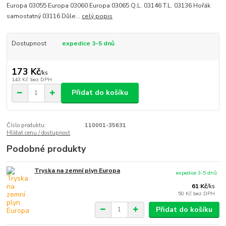
Europa 03055 Europa 03060 Europa 03065 Q.L. 03146 T.L. 03136 Hořák
samostatný 03116 Důle...
celý popis
Dostupnost
expedice 3-5 dnů
173 Kč
/
ks
143 Kč
bez DPH
Přidat do košíku
Číslo produktu:
110001-35631
Hlídat cenu / dostupnost
Podobné produkty
Tryska na zemní plyn Europa
expedice 3-5 dnů
61 Kč
/
ks
50 Kč
bez DPH
Přidat do košíku