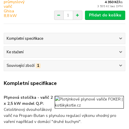
4 350 Kč
/
ks
3 595 Kč
bez DPH
Přidat do košíku
Kompletní specifikace
Ke stažení
Související zboží
1
Kompletní specifikace
Plynová stolička - vařič 2
x 2,5 kW model Q.P:
Celolitinový dvouhořákový
vařič na Propan-Butan s plynulou regulací výkonu vhodný pro
vaření například v domácí "druhé kuchyni".