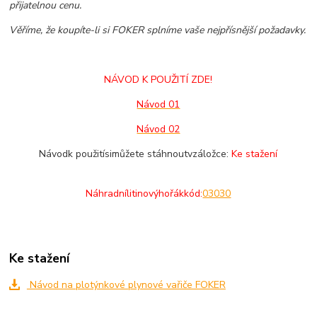
přijatelnou cenu.
Věříme, že koupíte-li si FOKER splníme vaše nejpřísnější požadavky.
NÁVOD K POUŽITÍ ZDE!
Návod 01
Návod 02
Návod
k použití
si
můžete stáhnout
v
záložce
:
Ke stažení
Náhradní
litinový
hořák
kód:
03030
Ke stažení
Návod na plotýnkové plynové vařiče FOKER