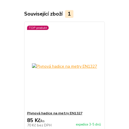
Související zboží
1
TOP produkt
Plynová hadice na metry EN1327
85 Kč
/
ks
expedice 3-5 dnů
70 Kč
bez DPH