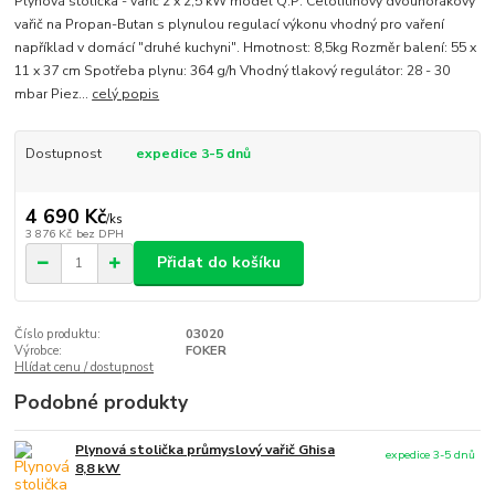
Plynová stolička - vařič 2 x 2,5 kW model Q.P: Celolitinový dvouhořákový
vařič na Propan-Butan s plynulou regulací výkonu vhodný pro vaření
například v domácí "druhé kuchyni". Hmotnost: 8,5kg Rozměr balení: 55 x
11 x 37 cm Spotřeba plynu: 364 g/h Vhodný tlakový regulátor: 28 - 30
mbar Piez...
celý popis
Dostupnost
expedice 3-5 dnů
4 690 Kč
/
ks
3 876 Kč
bez DPH
Přidat do košíku
Číslo produktu:
03020
Výrobce:
FOKER
Hlídat cenu / dostupnost
Podobné produkty
Plynová stolička průmyslový vařič Ghisa
expedice 3-5 dnů
8,8 kW