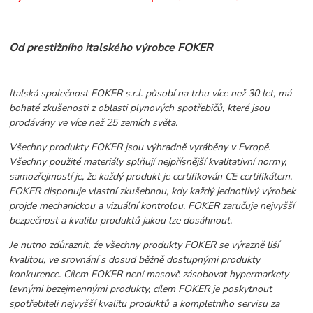
Od prestižního italského výrobce FOKER
Italská společnost FOKER s.r.l. působí na trhu více než 30 let, má
bohaté zkušenosti z oblasti plynových spotřebičů, které jsou
prodávány ve více než 25 zemích světa.
Všechny produkty FOKER jsou výhradně vyráběny v Evropě.
Všechny použité materiály splňují nejpřísnější kvalitativní normy,
samozřejmostí je, že každý produkt je certifikován CE certifikátem.
FOKER disponuje vlastní zkušebnou, kdy každý jednotlivý výrobek
projde mechanickou a vizuální kontrolou. FOKER zaručuje nejvyšší
bezpečnost a kvalitu produktů jakou lze dosáhnout.
Je nutno zdůraznit, že všechny produkty FOKER se výrazně liší
kvalitou, ve srovnání s dosud běžně dostupnými produkty
konkurence. Cílem FOKER není masově zásobovat hypermarkety
levnými bezejmennými produkty, cílem FOKER je poskytnout
spotřebiteli nejvyšší kvalitu produktů a kompletního servisu za