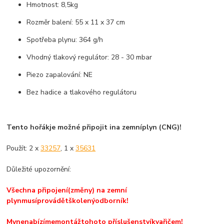
Hmotnost: 8,5kg
Rozměr balení: 55 x 11 x 37 cm
Spotřeba plynu: 364 g/h
Vhodný tlakový regulátor: 28 - 30 mbar
Piezo zapalování: NE
Bez hadice a tlakového regulátoru
Tento hořák
je možné připojit i
na zemní
plyn (
CNG)!
Použít
: 2 x
33257
, 1 x
35631
Důležité upozornění:
Všechna připojení
(
změny)
na zemní
plyn
musí
provádět
školený
odborník
!
My
nenabízíme
montáž
tohoto příslušenství
k
vařičem
!