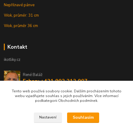
Nepřilnavé pánve
Wok, průměr: 31 cm
Wok, průměr 36 cm
Kontakt
ikotliky.cz
René Baláž
Eshop: +421 902 212 007
od 8:00 - do 16:00 hod
Tento web používá soubory cookie. Dalším procházením tohoto
webu vyjadřujete souhlas s jejich používáním. Více informací
info@ikotliky.cz
podkategorii Obchodních podmínek.
Souhlasím
Nastavení