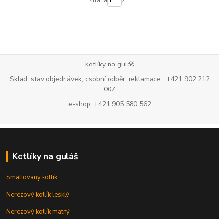
strana
z 1
Kotlíky na guláš
Sklad, stav objednávek, osobní odběr, reklamace: +421 902 212
007
e-shop: +421 905 580 562
Kotlíky na guláš
Smaltovaný kotlík
Nerezový kotlík lesklý
Nerezový kotlík matný