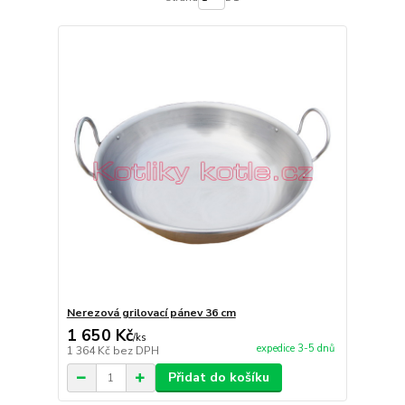
Nerezová grilovací pánev 36 cm
1 650 Kč
/
ks
expedice 3-5 dnů
1 364 Kč
bez DPH
Přidat do košíku