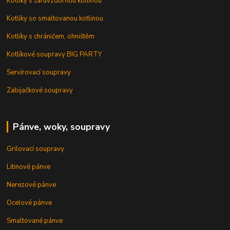
Kotlíky s žáruvzdornou kotlinou
Kotlíky so smaltovanou kotlinou
Kotlíky s chráničem, ohništěm
Kotlíkové soupravy BIG PARTY
Servírovací soupravy
Zabijačkové soupravy
Pánve, woky, soupravy
Grilovací soupravy
Litinové pánve
Nerezové pánve
Ocelové pánve
Smaltované pánve