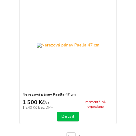
Nerezová pánev Paella 47 cm
1 500 Kč
momentálně
/
ks
vyprodáno
1 240 Kč
bez DPH
Detail