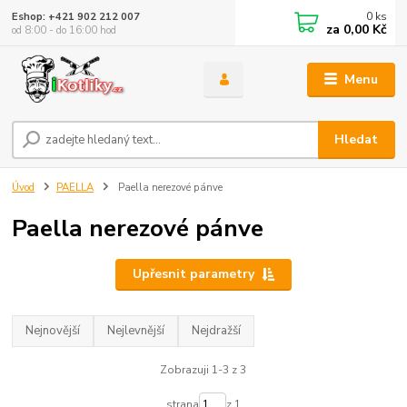
0
ks
Eshop: +421 902 212 007
za
0,00 Kč
od 8:00 - do 16:00 hod
Menu
Hledat
Úvod
PAELLA
Paella nerezové pánve
Paella nerezové pánve
Upřesnit parametry
Nejnovější
Nejlevnější
Nejdražší
Zobrazuji 1-3 z 3
strana
z 1