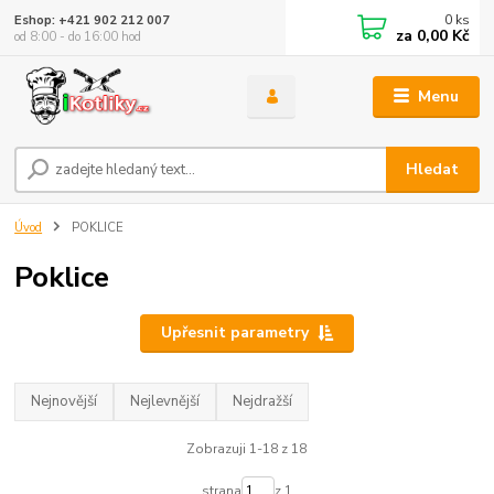
0
ks
Eshop: +421 902 212 007
za
0,00 Kč
od 8:00 - do 16:00 hod
Menu
Hledat
Úvod
POKLICE
Poklice
Upřesnit parametry
Nejnovější
Nejlevnější
Nejdražší
Zobrazuji 1-18 z 18
strana
z 1