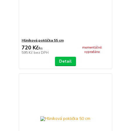
Hliníková poklička 55 cm
720 Kč
momentálně
/
ks
vyprodáno
595 Kč
bez DPH
Detail