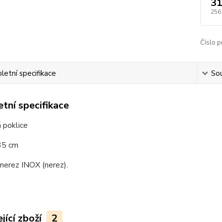
31
256
Číslo p
etní specifikace
Sou
tní specifikace
 poklice
35 cm
 nerez INOX (nerez).
jící zboží
2