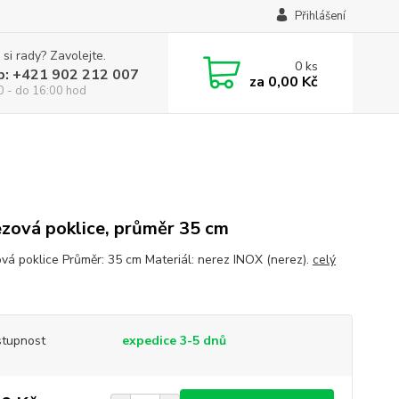
Přihlášení
 si rady? Zavolejte.
0
ks
p: +421 902 212 007
za
0,00 Kč
0 - do 16:00 hod
zová poklice, průměr 35 cm
vá poklice Průměr: 35 cm Materiál: nerez INOX (nerez).
celý
tupnost
expedice 3-5 dnů