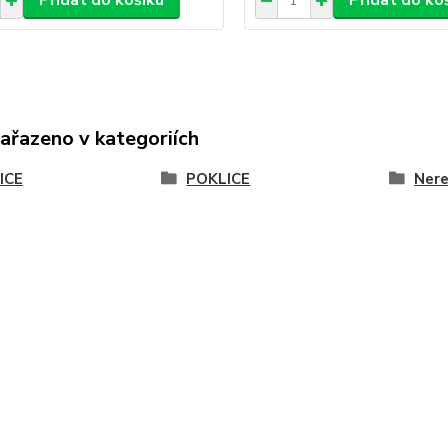
Přidat do košíku
Přidat do ko
zařazeno v kategoriích
ICE
POKLICE
Nere