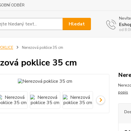
SOBNÍ ODBĚR
Nevíte
Hledat
Esho
od 8:0
POKLICE
Nerezová poklice 35 cm
zová poklice 35 cm
Nere
Nerezo
popis
Dos