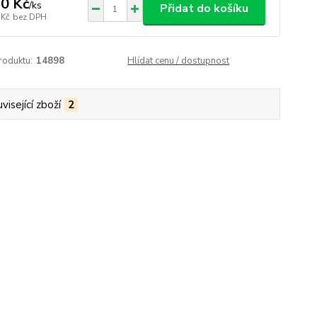
0 Kč
/
ks
Přidat do košíku
 Kč
bez DPH
roduktu:
14898
Hlídat cenu / dostupnost
visející zboží
2