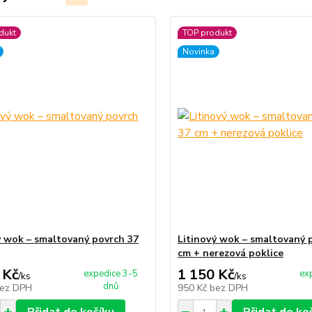
dukt
TOP produkt
Novinka
ý wok – smaltovaný povrch 37
Litinový wok – smaltovaný 
cm + nerezová poklice
 Kč
1 150 Kč
expedice 3-5
ex
/
ks
/
ks
dnů
ez DPH
950 Kč
bez DPH