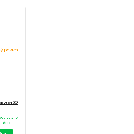
povrch 37
pedice 3-5
dnů