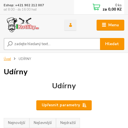
0
ks
Eshop: +421 902 212 007
za
0,00 Kč
od 8:00 - do 16:00 hod
Menu
Hledat
Úvod
UDÍRNY
Udírny
Udírny
Upřesnit parametry
Nejnovější
Nejlevnější
Nejdražší