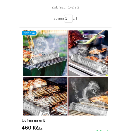
Zobrazuji 1-2 z 2
strana
z 1
Novinka
Udírna na gril
460 Kč
/
ks