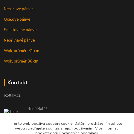
Nerezové pánve
Ocelové pánve
Smaltované pánve
Nepřilnavé pánve
Wok, průměr: 31 cm
Wok, průměr 36 cm
Kontakt
ikotliky.cz
René Baláž
Eshop: +421 902 212 007
od 8:00 - do 16:00 hod
Tento web používá soubory cookie. Dalším procházením tohoto
webu vyjadřujete souhlas s jejich používáním. Více informací
info@ikotliky.cz
podkategorii Obchodních podmínek.