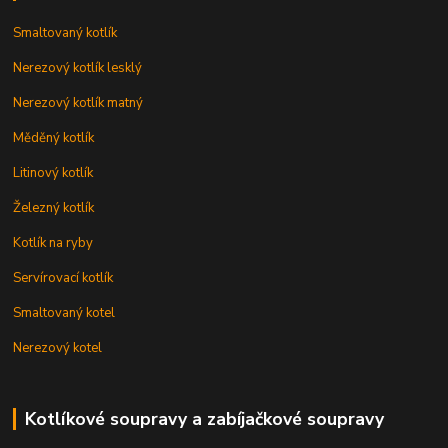
Smaltovaný kotlík
Nerezový kotlík lesklý
Nerezový kotlík matný
Měděný kotlík
Litinový kotlík
Železný kotlík
Kotlík na ryby
Servírovací kotlík
Smaltovaný kotel
Nerezový kotel
Kotlíkové soupravy a zabíjačkové soupravy