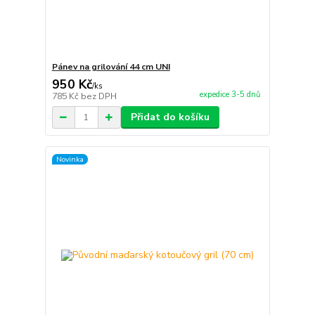
Pánev na grilování 44 cm UNI
950 Kč
/
ks
expedice 3-5 dnů
785 Kč
bez DPH
Přidat do košíku
Novinka