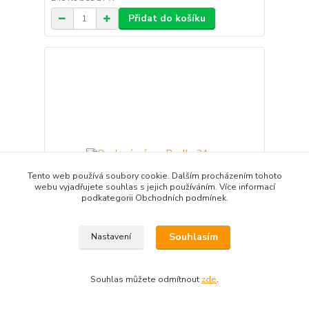
Přidat do košíku
Tento web používá soubory cookie. Dalším procházením tohoto
webu vyjadřujete souhlas s jejich používáním. Více informací
podkategorii Obchodních podmínek.
Souhlasím
Nastavení
Ocelová pánev Paella 34 cm
Souhlas můžete odmítnout
zde
.
330 Kč
/
ks
expedice 3-5 dnů
273 Kč
bez DPH