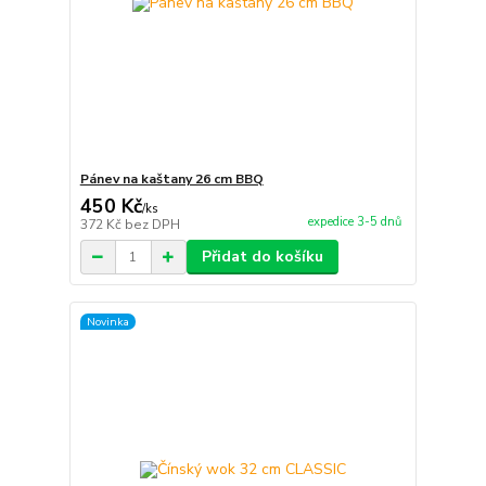
Pánev na kaštany 26 cm BBQ
450 Kč
/
ks
expedice 3-5 dnů
372 Kč
bez DPH
Přidat do košíku
Novinka