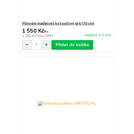
Původní maďarský kotoučový gril (70 cm)
1 550 Kč
/
ks
expedice 3-5 dnů
1 281 Kč
bez DPH
Přidat do košíku