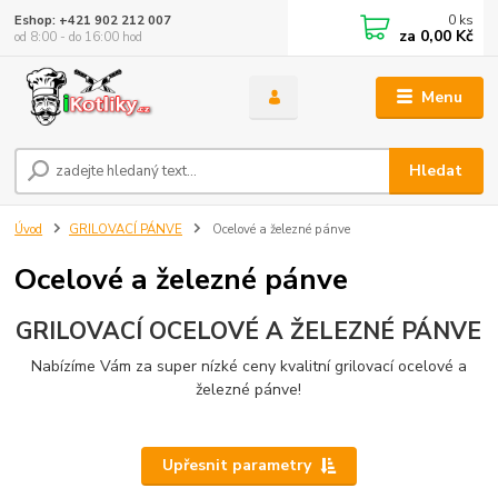
0
ks
Eshop: +421 902 212 007
za
0,00 Kč
od 8:00 - do 16:00 hod
Menu
Hledat
Úvod
GRILOVACÍ PÁNVE
Ocelové a železné pánve
Ocelové a železné pánve
GRILOVACÍ OCELOVÉ A ŽELEZNÉ PÁNVE
Nabízíme Vám za super nízké ceny kvalitní grilovací ocelové a
železné pánve!
Upřesnit parametry