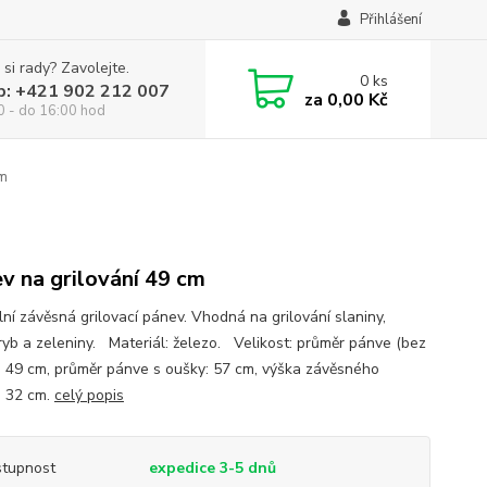
Přihlášení
 si rady? Zavolejte.
0
ks
p: +421 902 212 007
za
0,00 Kč
0 - do 16:00 hod
cm
v na grilování 49 cm
lní závěsná grilovací pánev. Vhodná na grilování slaniny,
ryb a zeleniny. Materiál: železo. Velikost: průměr pánve (bez
: 49 cm, průměr pánve s oušky: 57 cm, výška závěsného
: 32 cm.
celý popis
tupnost
expedice 3-5 dnů