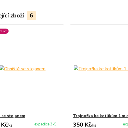
jící zboží
6
dukt
 se stojanem
Trojnožka ke kotlíkům 1 m 
 Kč
350 Kč
expedice 3-5
ex
/
ks
/
ks