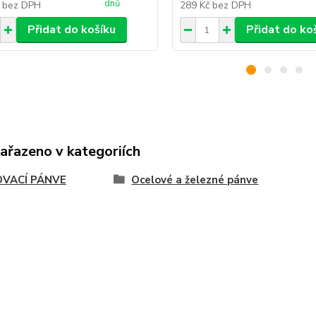
dnů
č
bez DPH
289 Kč
bez DPH
Přidat do košíku
Přidat do ko
zařazeno v kategoriích
OVACÍ PÁNVE
Ocelové a železné pánve