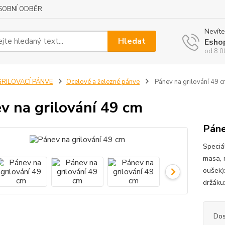
SOBNÍ ODBĚR
Nevíte
Hledat
Esho
od 8:0
GRILOVACÍ PÁNVE
Ocelové a železné pánve
Pánev na grilování 49 
v na grilování 49 cm
Páne
Speciá
masa, 
oušek)
držáku
Dos