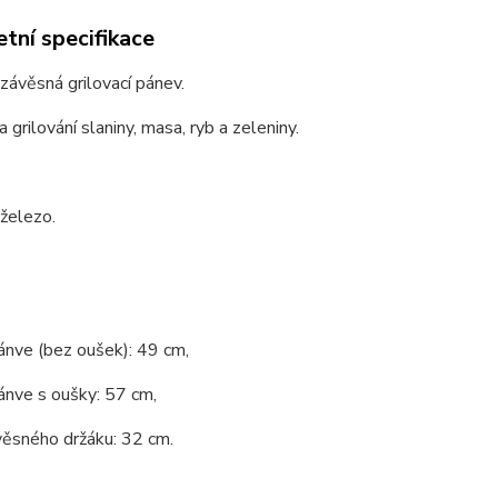
tní specifikace
 závěsná grilovací pánev.
 grilování slaniny, masa, ryb a zeleniny.
 železo.
ánve (bez oušek): 49 cm,
ánve s oušky: 57 cm,
věsného držáku: 32 cm.