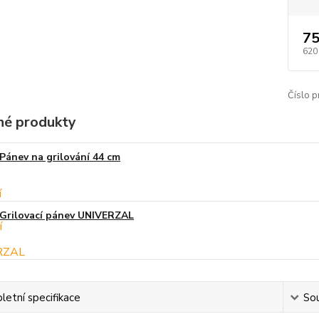
75
620
Číslo p
é produkty
Pánev na grilování 44 cm
Grilovací pánev UNIVERZAL
etní specifikace
Sou