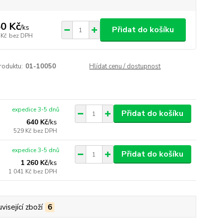
0 Kč
/
ks
Přidat do košíku
 Kč
bez DPH
roduktu:
01-10050
Hlídat cenu / dostupnost
expedice 3-5 dnů
Přidat do košíku
640 Kč
/
ks
529 Kč
bez DPH
expedice 3-5 dnů
Přidat do košíku
1 260 Kč
/
ks
1 041 Kč
bez DPH
visející zboží
6