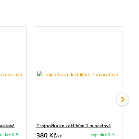
ocelová
Trojnožka ke kotlíkům 1 m ocelová
Tr
380 Kč
4
pedice 3-5
expedice 3-5
/
ks