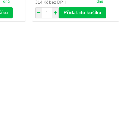
dnů
dnů
314 Kč
bez DPH
34
šíku
Přidat do košíku