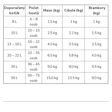
Doporučený
Počet
Brambory
Maso (kg)
Cibule (kg)
kotlík
hostů
(kg)
4 – 8
8 L
1,5 kg
1 kg
1 kg
osob
10 – 15
10 L
2,5 kg
2,2 kg
1,5 kg
osob
16 – 22
13 – 16 L
4,0 kg
3,5 kg
2,5 kg
osob
23 – 35
20 – 22 L
6,5 kg
5,8 kg
4,0 kg
osob
36 – 45
30 L
9,0 kg
8,0 kg
5,5 kg
osob
50 – 75
50 L
15,0 kg
13,5 kg
9,0 kg
osob