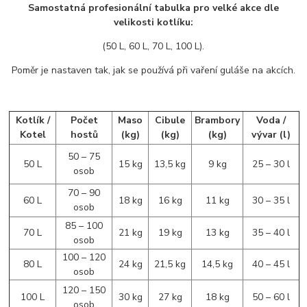
Samostatná profesionální tabulka pro velké akce dle
velikosti kotlíku:
(50 L, 60 L, 70 L, 100 L).
Poměr je nastaven tak, jak se používá při vaření guláše na akcích.
Kotlík /
Počet
Maso
Cibule
Brambory
Voda /
Kotel
hostů
(kg)
(kg)
(kg)
vývar (l)
50 – 75
50 L
15 kg
13,5 kg
9 kg
25 – 30 l
osob
70 – 90
60 L
18 kg
16 kg
11 kg
30 – 35 l
osob
85 – 100
70 L
21 kg
19 kg
13 kg
35 – 40 l
osob
100 – 120
80 L
24 kg
21,5 kg
14,5 kg
40 – 45 l
osob
120 – 150
100 L
30 kg
27 kg
18 kg
50 – 60 l
osob