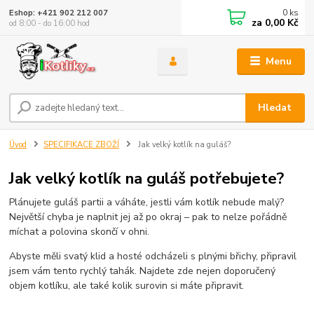
0
ks
Eshop: +421 902 212 007
za
0,00 Kč
od 8:00 - do 16:00 hod
Menu
Hledat
Úvod
SPECIFIKACE ZBOŽÍ
Jak velký kotlík na guláš?
Jak velký kotlík na guláš potřebujete?
Plánujete guláš partii a váháte, jestli vám kotlík nebude malý?
Největší chyba je naplnit jej až po okraj – pak to nelze pořádně
míchat a polovina skončí v ohni.
Abyste měli svatý klid a hosté odcházeli s plnými břichy, připravil
jsem vám tento rychlý tahák. Najdete zde nejen doporučený
objem kotlíku, ale také kolik surovin si máte připravit.