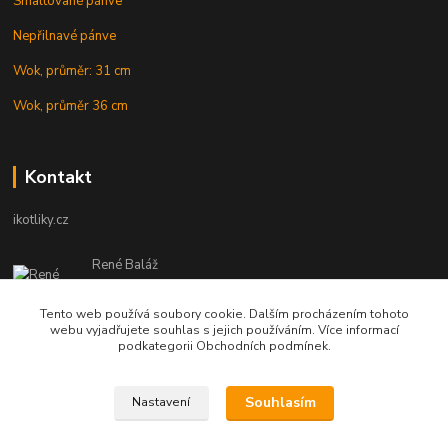
Smaltované pánve
Nepřilnavé pánve
Wok, průměr: 31 cm
Wok, průměr 36 cm
Kontakt
ikotliky.cz
René Baláž
Eshop: +421 902 212 007
od 8:00 - do 16:00 hod
Tento web používá soubory cookie. Dalším procházením tohoto
webu vyjadřujete souhlas s jejich používáním. Více informací
info@ikotliky.cz
podkategorii Obchodních podmínek.
Souhlasím
Nastavení