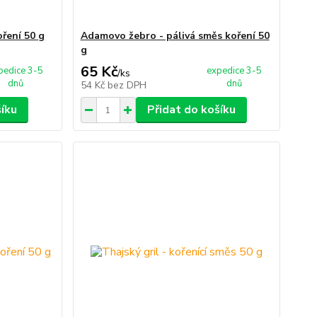
oření 50 g
Adamovo žebro - pálivá směs koření 50
g
65 Kč
pedice 3-5
expedice 3-5
/
ks
dnů
dnů
54 Kč
bez DPH
šíku
Přidat do košíku