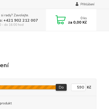
Přihlášení
 si rady? Zavolejte.
0
ks
p: +421 902 212 007
za
0,00 Kč
0 - do 16:00 hod
čení
Do
Kč
produkt