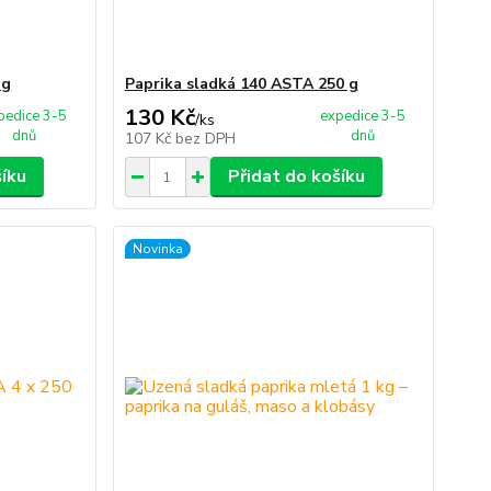
 g
Paprika sladká 140 ASTA 250 g
130 Kč
pedice 3-5
expedice 3-5
/
ks
dnů
dnů
107 Kč
bez DPH
šíku
Přidat do košíku
Novinka