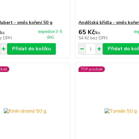
Hubert - směs koření 50 g
Andělská křídla - směs kořen
65 Kč
expedice 3-5
ex
/
ks
/
ks
dnů
z DPH
54 Kč
bez DPH
Přidat do košíku
Přidat do ko
dukt
TOP produkt