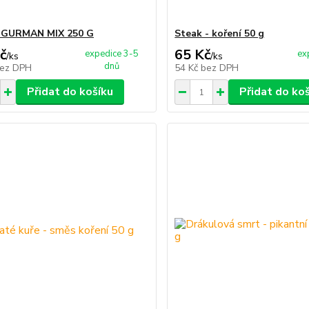
a GURMAN MIX 250 G
Steak - koření 50 g
č
65 Kč
expedice 3-5
ex
/
ks
/
ks
dnů
ez DPH
54 Kč
bez DPH
Přidat do košíku
Přidat do ko