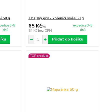
í 50 g
Thajský gril - kořenící směs 50 g
65 Kč
pedice 3-5
expedice 3-5
/
ks
dnů
dnů
54 Kč
bez DPH
šíku
Přidat do košíku
TOP produkt