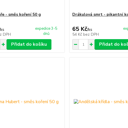
ře - směs koření 50 g
Drákulová smrt - pikantní k
65 Kč
expedice 3-5
ex
/
ks
/
ks
dnů
z DPH
54 Kč
bez DPH
Přidat do košíku
Přidat do ko