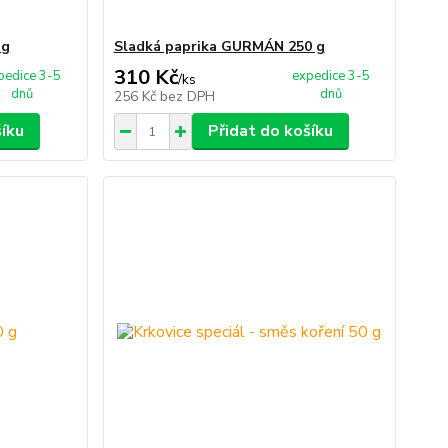
 g
Sladká paprika GURMÁN 250 g
310 Kč
pedice 3-5
expedice 3-5
/
ks
dnů
dnů
256 Kč
bez DPH
šíku
Přidat do košíku