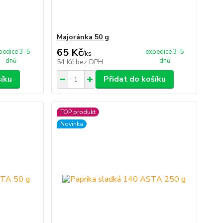
Majoránka 50 g
65 Kč
pedice 3-5
expedice 3-5
/
ks
dnů
dnů
54 Kč
bez DPH
šíku
Přidat do košíku
TOP produkt
Novinka