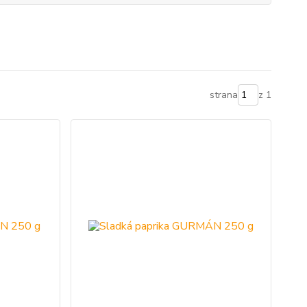
strana
z 1