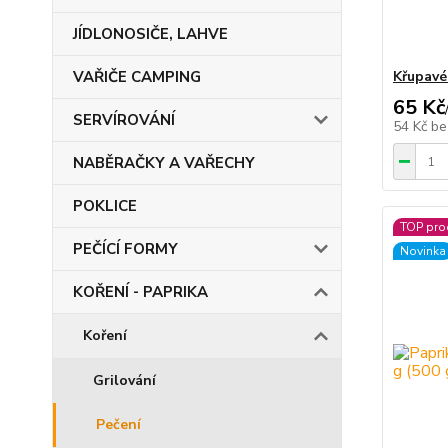
JÍDLONOSIČE, LAHVE
VAŘIČE CAMPING
Křupavé
65 Kč
SERVÍROVÁNÍ
54 Kč
be
NABĚRAČKY A VAŘECHY
POKLICE
TOP pro
PEČÍCÍ FORMY
Novinka
KOŘENÍ - PAPRIKA
Koření
Grilování
Pečení