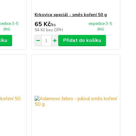
Krkovice speciál - směs koření 50 g
65 Kč
pedice 3-5
expedice 3-5
/
ks
dnů
dnů
54 Kč
bez DPH
šíku
Přidat do košíku