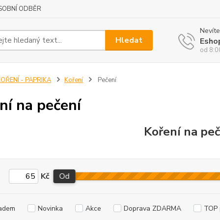
SOBNÍ ODBĚR
Nevíte
Hledat
Esho
od 8:0
OŘENÍ - PAPRIKA
Koření
Pečení
ní na pečení
Koření na pe
Kč
Od
adem
Novinka
Akce
Doprava ZDARMA
TOP 