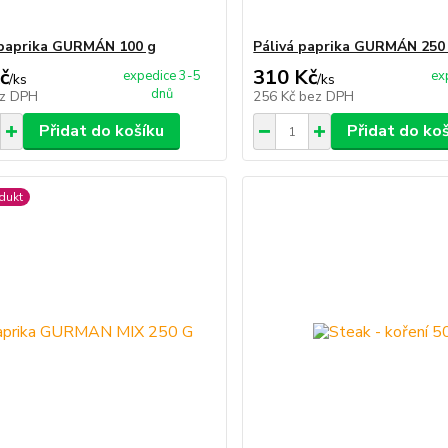
paprika GURMÁN 100 g
Pálivá paprika GURMÁN 250
č
310 Kč
expedice 3-5
ex
/
ks
/
ks
dnů
z DPH
256 Kč
bez DPH
Přidat do košíku
Přidat do ko
dukt