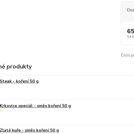
Dos
65
54 
Číslo p
é produkty
Steak - koření 50 g
Krkovice speciál - směs koření 50 g
Zlaté kuře - směs koření 50 g