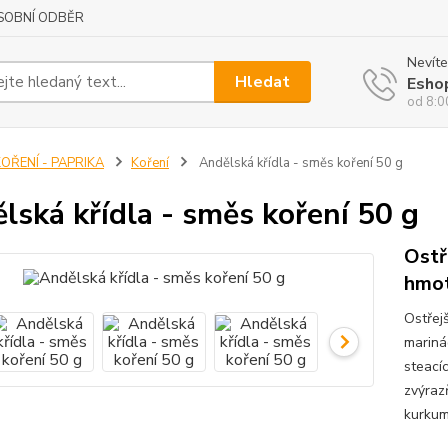
SOBNÍ ODBĚR
Nevíte
Hledat
Esho
od 8:0
OŘENÍ - PAPRIKA
Koření
Andělská křídla - směs koření 50 g
lská křídla - směs koření 50 g
Ostř
hmot
Ostřej
mariná
steací
zvýrazň
kurkum