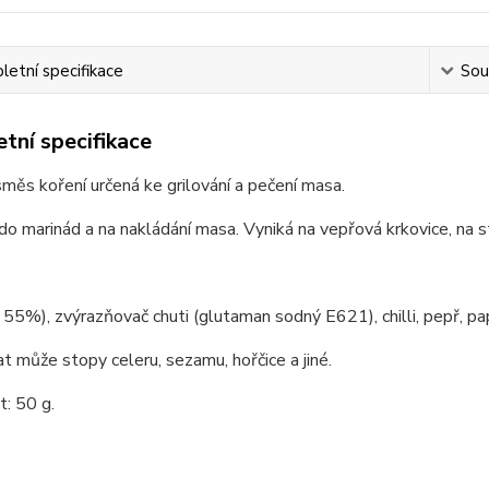
etní specifikace
Souv
tní specifikace
směs koření určená ke grilování a pečení masa.
do marinád a na nakládání masa. Vyniká na vepřová krkovice, na s
 55%), zvýrazňovač chuti (glutaman sodný E621), chilli, pepř, pa
 může stopy celeru, sezamu, hořčice a jiné.
: 50 g.