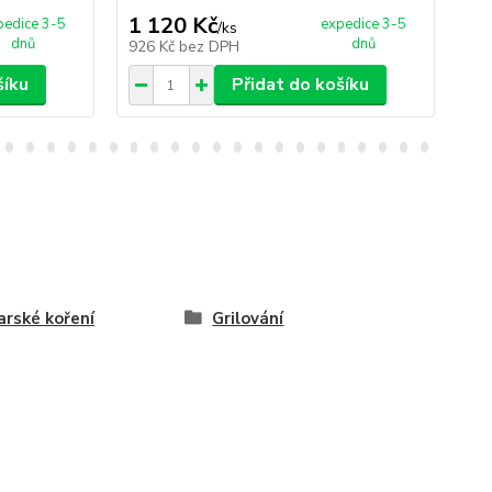
1 120 Kč
1 
pedice 3-5
expedice 3-5
/
ks
dnů
dnů
926 Kč
bez DPH
89
šíku
Přidat do košíku
rské koření
Grilování