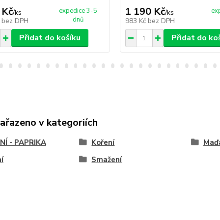
 Kč
1 190 Kč
expedice 3-5
ex
/
ks
/
ks
dnů
č
bez DPH
983 Kč
bez DPH
Přidat do košíku
Přidat do ko
zařazeno v kategoriích
NÍ - PAPRIKA
Koření
Maďa
í
Smažení