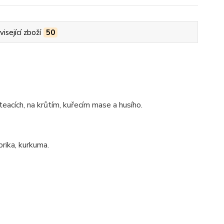
isející zboží
50
teacích, na krůtím, kuřecím mase a husího.
prika, kurkuma.