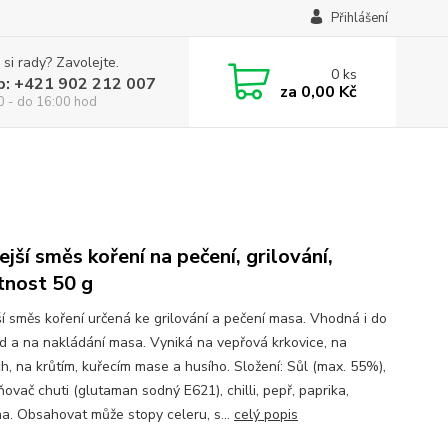
Přihlášení
 si rady? Zavolejte.
0
ks
p: +421 902 212 007
za
0,00 Kč
0 - do 16:00 hod
ejší směs koření na pečení, grilování,
nost 50 g
ší směs koření určená ke grilování a pečení masa. Vhodná i do
d a na nakládání masa. Vyniká na vepřová krkovice, na
ch, na krůtím, kuřecím mase a husího. Složení: Sůl (max. 55%),
ovač chuti (glutaman sodný E621), chilli, pepř, paprika,
a. Obsahovat může stopy celeru, s...
celý popis