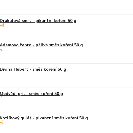
Drákulová smrt - pikantní koření 50 g
Adamovo žebro - pálivá směs koření 50 g
Divina Hubert - směs koření 50 g
Medvědí gril - směs koření 50 g
Kotlíkový guláš - pikantní směs koření 50 g