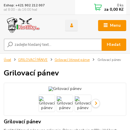
0
ks
Eshop: +421 902 212 007
za
0,00 Kč
od 8:00 - do 16:00 hod
Menu
Hledat
Úvod
GRILOVACÍ PÁNVE
Grilovací litinové pánve
Grilovací pánev
Grilovací pánev
Grilovací pánev