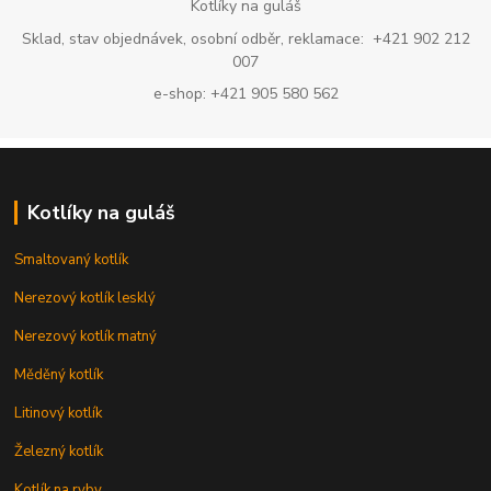
Kotlíky na guláš
Sklad, stav objednávek, osobní odběr, reklamace: +421 902 212
007
e-shop: +421 905 580 562
Kotlíky na guláš
Smaltovaný kotlík
Nerezový kotlík lesklý
Nerezový kotlík matný
Měděný kotlík
Litinový kotlík
Železný kotlík
Kotlík na ryby