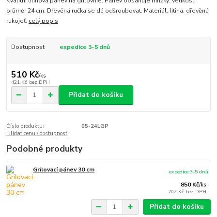
Kvalitní litinová pánev na grilovnie. Pánev obsahuje mřížky. Velikost:
průměr 24 cm. Dřevěná ručka se dá odšroubovat. Materiál: litina, dřevěná
rukojeť.
celý popis
Dostupnost
expedice 3-5 dnů
510 Kč
/
ks
421 Kč
bez DPH
Přidat do košíku
Číslo produktu:
05-24LGP
Hlídat cenu / dostupnost
Podobné produkty
Grilovací pánev 30 cm
expedice 3-5 dnů
850 Kč
/
ks
702 Kč
bez DPH
Přidat do košíku