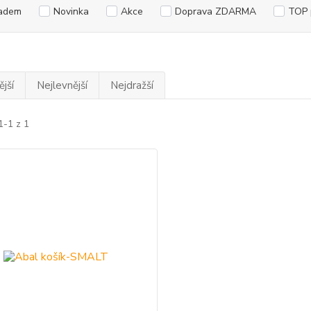
adem
Novinka
Akce
Doprava ZDARMA
TOP 
jší
Nejlevnější
Nejdražší
1-1 z 1