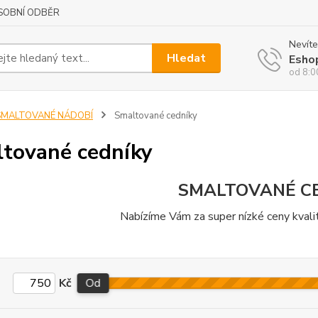
SOBNÍ ODBĚR
Nevíte
Hledat
Esho
od 8:0
SMALTOVANÉ NÁDOBÍ
Smaltované cedníky
tované cedníky
SMALTOVANÉ C
Nabízíme Vám za super nízké ceny kvali
Kč
Od