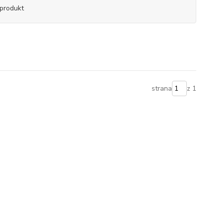
produkt
strana
z 1