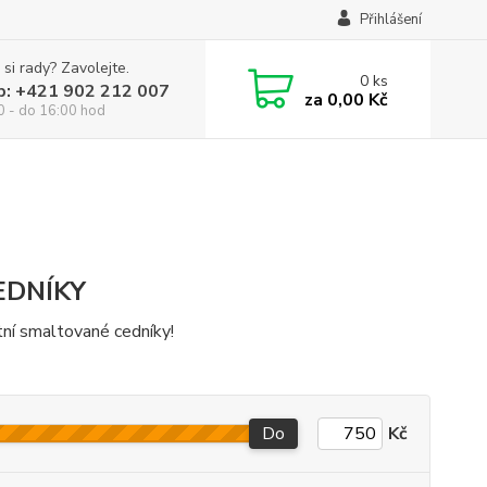
Přihlášení
 si rady? Zavolejte.
0
ks
p: +421 902 212 007
za
0,00 Kč
0 - do 16:00 hod
EDNÍKY
tní smaltované cedníky!
Do
Kč