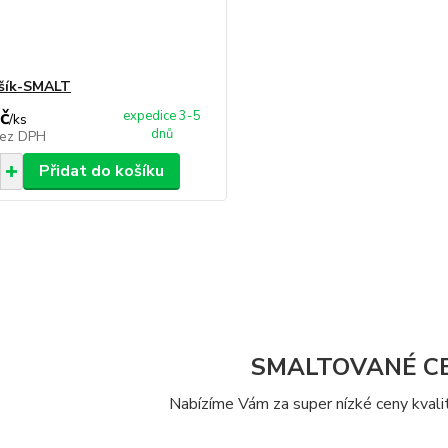
ošík-SMALT
č
expedice 3-5
/
ks
dnů
ez DPH
Přidat do košíku
SMALTOVANÉ C
Nabízíme Vám za super nízké ceny kvali