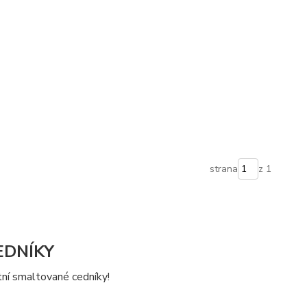
strana
z 1
EDNÍKY
tní smaltované cedníky!