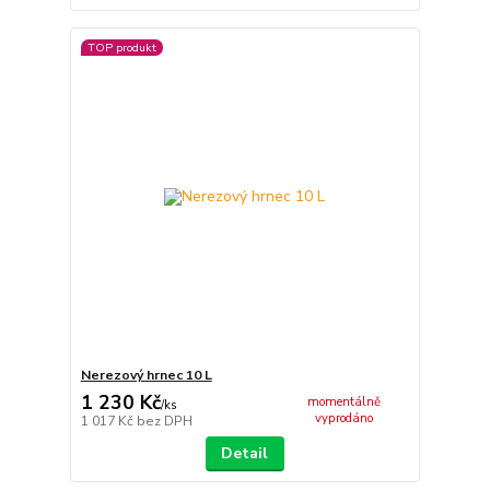
TOP produkt
Nerezový hrnec 10 L
1 230 Kč
momentálně
/
ks
vyprodáno
1 017 Kč
bez DPH
Detail