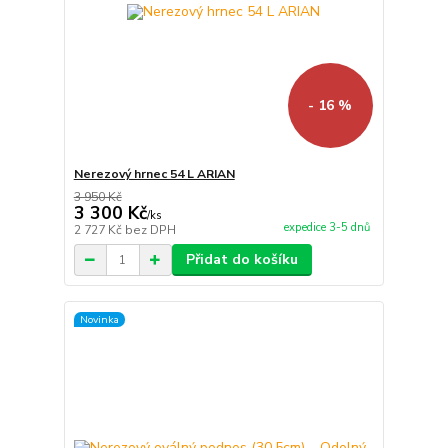
- 16 %
Nerezový hrnec 54 L ARIAN
3 950 Kč
3 300 Kč
/
ks
expedice 3-5 dnů
2 727 Kč
bez DPH
Přidat do košíku
Novinka