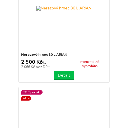
Nerezový hrnec 30 L ARIAN
2 500 Kč
momentálně
/
ks
vyprodáno
2 066 Kč
bez DPH
Detail
TOP produkt
Akce