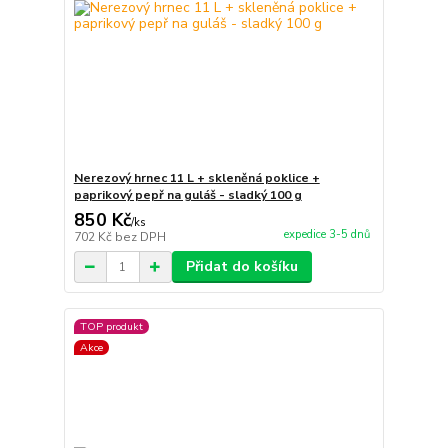
Nerezový hrnec 11 L + skleněná poklice +
paprikový pepř na guláš - sladký 100 g
850 Kč
/
ks
expedice 3-5 dnů
702 Kč
bez DPH
Přidat do košíku
TOP produkt
Akce