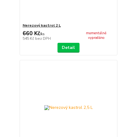
Nerezový kastrol 2 L
660 Kč
momentálně
/
ks
vyprodáno
545 Kč
bez DPH
Detail