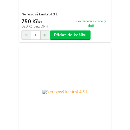
Nerezový kastrol 3 L
750 Kč
v externom sklade (7
/
ks
dní)
620 Kč
bez DPH
Přidat do košíku