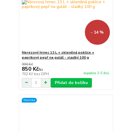
- 14 %
Nerezový hrnec 13 L + skleněná poklice +
paprikový pepř na guláš - sladký 100 g
990 Kč
850 Kč
/
ks
expedice 3-5 dnů
702 Kč
bez DPH
Přidat do košíku
Novinka