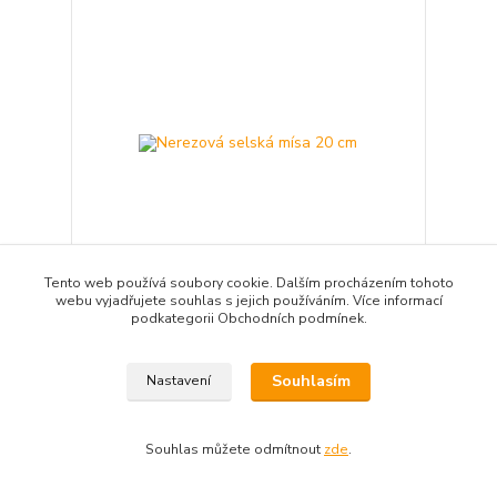
Tento web používá soubory cookie. Dalším procházením tohoto
webu vyjadřujete souhlas s jejich používáním. Více informací
podkategorii Obchodních podmínek.
Nerezová selská mísa 20 cm
480 Kč
/
ks
expedice 3-5 dnů
397 Kč
bez DPH
Souhlasím
Nastavení
Přidat do košíku
Souhlas můžete odmítnout
zde
.