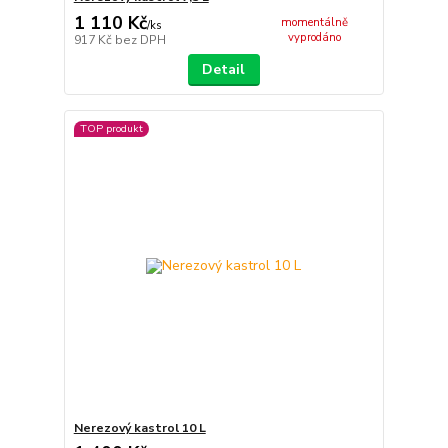
1 110 Kč
momentálně
/
ks
vyprodáno
917 Kč
bez DPH
Detail
TOP produkt
Nerezový kastrol 10 L