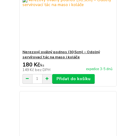
Nerezový oválný podnos (30,5cm) – Odolný
servírovací tác na maso i koláče
180 Kč
/
ks
expedice 3-5 dnů
149 Kč
bez DPH
Přidat do košíku