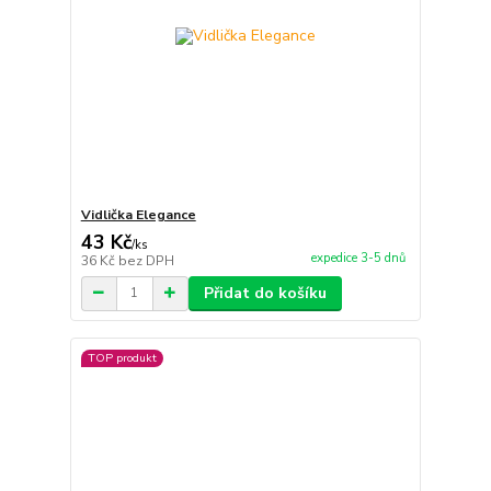
Vidlička Elegance
43 Kč
/
ks
expedice 3-5 dnů
36 Kč
bez DPH
Přidat do košíku
TOP produkt