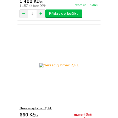
1 400 Kč
/
ks
expedice 3-5 dnů
1 157 Kč
bez DPH
Přidat do košíku
Nerezový hrnec 2,4 L
660 Kč
momentálně
/
ks