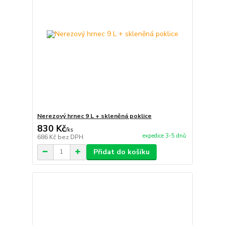
Nerezový hrnec 9 L + skleněná poklice
830 Kč
/
ks
expedice 3-5 dnů
686 Kč
bez DPH
Přidat do košíku