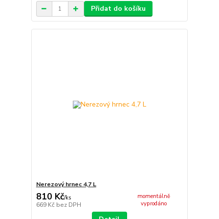
Přidat do košíku
Nerezový hrnec 4,7 L
810 Kč
momentálně
/
ks
vyprodáno
669 Kč
bez DPH