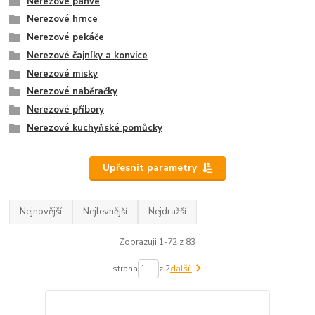
Nerezové pánve
Nerezové hrnce
Nerezové pekáče
Nerezové čajníky a konvice
Nerezové misky
Nerezové naběračky
Nerezové příbory
Nerezové kuchyňské pomůcky
Upřesnit parametry
Nejnovější
Nejlevnější
Nejdražší
Zobrazuji 1-72 z 83
strana
z 2
další