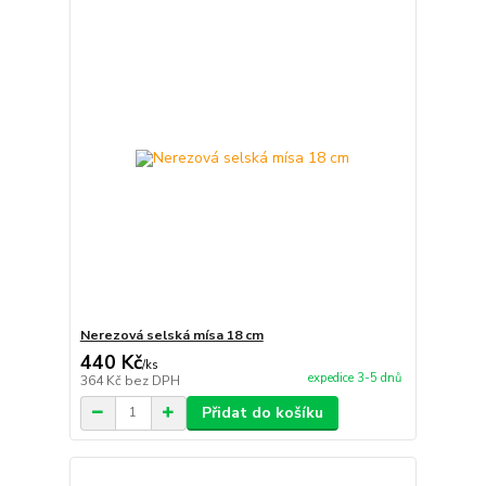
Nerezová selská mísa 18 cm
440 Kč
/
ks
expedice 3-5 dnů
364 Kč
bez DPH
Přidat do košíku