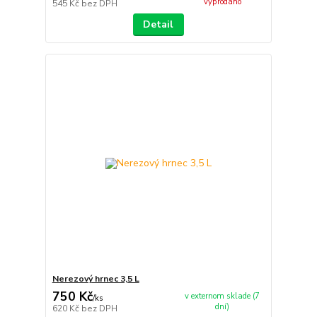
vyprodáno
545 Kč
bez DPH
Detail
Nerezový hrnec 3,5 L
750 Kč
v externom sklade (7
/
ks
dní)
620 Kč
bez DPH