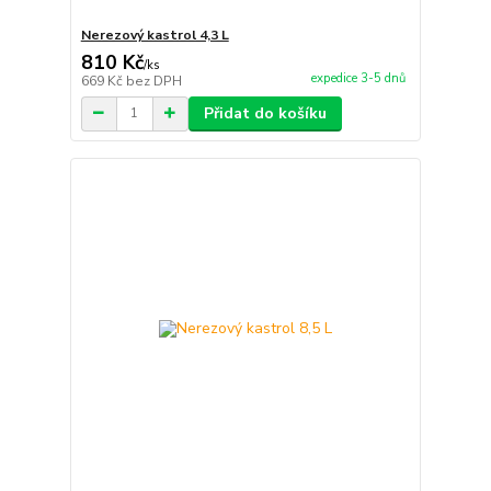
Nerezový kastrol 4,3 L
810 Kč
/
ks
expedice 3-5 dnů
669 Kč
bez DPH
Přidat do košíku