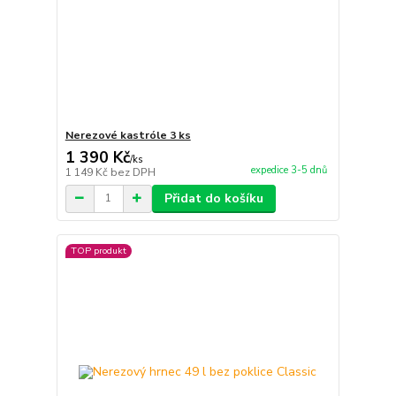
Nerezové kastróle 3 ks
1 390 Kč
/
ks
expedice 3-5 dnů
1 149 Kč
bez DPH
Přidat do košíku
TOP produkt