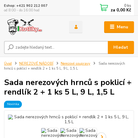
0
ks
Eshop: +421 902 212 007
za
0,00 Kč
od 8:00 - do 16:00 hod
Menu
Hledat
Úvod
NEREZOVÉ NÁDOBÍ
Nerezové soupravy
Sada nerezových
hrnců s poklicí + rendlík 2 + 1 ks 5 L, 9 L, 1,5 L
Sada nerezových hrnců s poklicí +
rendlík 2 + 1 ks 5 L, 9 L, 1,5 L
Novinka