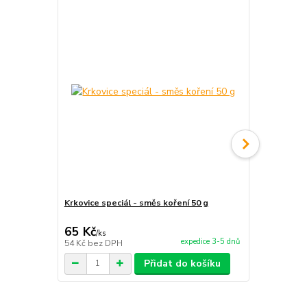
Krkovice speciál - směs koření 50 g
Kotlíkový gu
65 Kč
65 Kč
/
ks
/
ks
expedice 3-5 dnů
54 Kč
bez DPH
54 Kč
bez D
Přidat do košíku