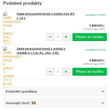
Podobné produkty
Sada nerezových hrnců s poklicí 2 ks 8,5
expedice 3-5 dnů
L, 11 L
3 600 Kč
/
ks
2 975 Kč
bez DPH
Přidat do košíku
Sada nerezových hrnců s poklicí +
expedice 3-5 dnů
rendlík 2 + 1 ks 6 L, 10 L, 2,8 L
4 900 Kč
/
ks
4 050 Kč
bez DPH
Přidat do košíku
Kompletní specifikace
Související zboží
50