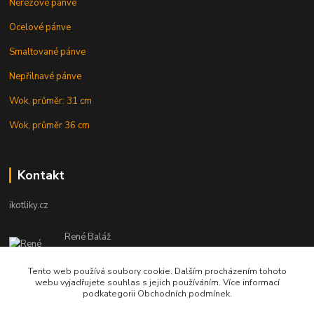
Nerezové pánve
Ocelové pánve
Smaltované pánve
Nepřilnavé pánve
Wok, průměr: 31 cm
Wok, průměr 36 cm
Kontakt
ikotliky.cz
René Baláž
Eshop: +421 902 212 007
od 8:00 - do 16:00 hod
Tento web používá soubory cookie. Dalším procházením tohoto
webu vyjadřujete souhlas s jejich používáním. Více informací
info@ikotliky.cz
podkategorii Obchodních podmínek.