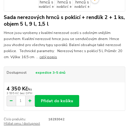
Sada nerezových hrnců s poklicí + rendlík 2 + 1 ks,
objem 5 l, 9 l, 1,5 l
Hrnce jsou vyrobeny z kvalitní nerezové oceli s odolným vnějším
povrchem. Kvalitní nerezové hrnce jsou se sendvičovým dnem. Hrnce
jsou vhodné pro všechny typy sporáků. Balení obsahuje také nerezové
poklice. Technické parametry: Nerezový hrnec s poklicí 5 L Průměr: 20
cm. Výška: 16,5 cm. ...
celý popis
Dostupnost
expedice 3-5 dnů
4 350 Kč
/
ks
3 595 Kč
bez DPH
Přidat do košíku
Číslo produktu:
16293042
Hlídat cenu / dostupnost