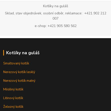
Kotlíky na guláš
Sklad, stav objednávek, osobní odběr, reklamace: +421 902 212
007
e-shop: +421 905 580 562
Kotlíky na guláš
Smaltovaný kotlík
Nerezový kotlík lesklý
Nerezový kotlík matný
Měděný kotlík
Litinový kotlík
Železný kotlík