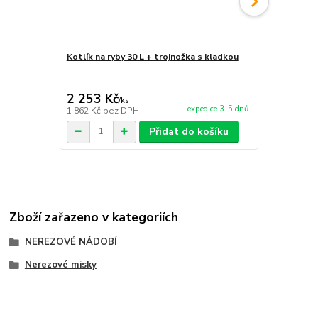
Kotlík na ryby 30 L + trojnožka s kladkou
Kotlík na ry
2 253 Kč
2 043 Kč
/
ks
expedice 3-5 dnů
1 862 Kč
bez DPH
1 688 Kč
bez
Přidat do košíku
Zboží zařazeno v kategoriích
NEREZOVÉ NÁDOBÍ
Nerezové misky