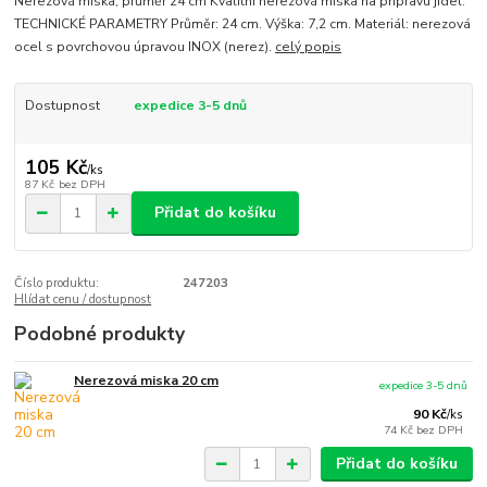
Nerezová miska, průměr 24 cm Kvalitní nerezová miska na přípravu jídel.
TECHNICKÉ PARAMETRY Průměr: 24 cm. Výška: 7,2 cm. Materiál: nerezová
ocel s povrchovou úpravou INOX (nerez).
celý popis
Dostupnost
expedice 3-5 dnů
105 Kč
/
ks
87 Kč
bez DPH
Přidat do košíku
Číslo produktu:
247203
Hlídat cenu / dostupnost
Podobné produkty
Nerezová miska 20 cm
expedice 3-5 dnů
90 Kč
/
ks
74 Kč
bez DPH
Přidat do košíku