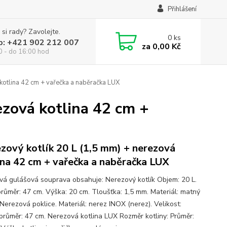
Přihlášení
 si rady? Zavolejte.
0
ks
p: +421 902 212 007
za
0,00 Kč
0 - do 16:00 hod
kotlina 42 cm + vařečka a naběračka LUX
ezová kotlina 42 cm +
zový kotlík 20 L (1,5 mm) + nerezová
ina 42 cm + vařečka a naběračka LUX
ová gulášová souprava obsahuje: Nerezový kotlík Objem: 20 L.
průměr: 47 cm. Výška: 20 cm. Tloušťka: 1,5 mm. Materiál: matný
Nerezová poklice. Materiál: nerez INOX (nerez). Velikost:
 průměr: 47 cm. Nerezová kotlina LUX Rozměr kotliny: Průměr: