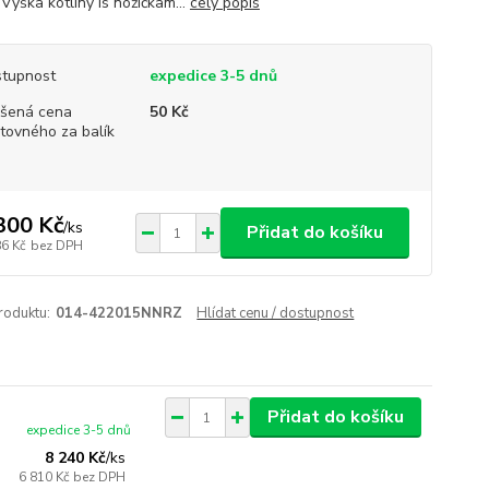
Výška kotliny is nožičkam...
celý popis
tupnost
expedice 3-5 dnů
šená cena
50 Kč
tovného za balík
300 Kč
/
ks
Přidat do košíku
86 Kč
bez DPH
roduktu:
014-422015NNRZ
Hlídat cenu / dostupnost
Přidat do košíku
expedice 3-5 dnů
8 240 Kč
/
ks
6 810 Kč
bez DPH