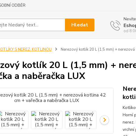
SOBNÍ ODBĚR
Nevíte
Hledat
Esho
od 8:0
KOTLÍKY S NEREZ. KOTLINOU
Nerezový kotlík 20 L (1,5 mm) + nerezová 
zový kotlík 20 L (1,5 mm) + ner
čka a naběračka LUX
Nere
kotl
Kotlík
Horní 
nerez. 
vrchní