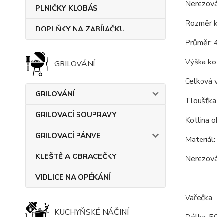
Nerezová
PLNIČKY KLOBÁS
Rozměr ko
DOPLŇKY NA ZABÍJAČKU
Průměr: 
Výška kot
GRILOVÁNÍ
Celková 
GRILOVÁNÍ
Tloušťka 
GRILOVACÍ SOUPRAVY
Kotlina o
GRILOVACÍ PÁNVE
Materiál: 
KLEŠTĚ A OBRACEČKY
Nerezová 
VIDLICE NA OPÉKÁNÍ
Vařečka
KUCHYŇSKÉ NÁČINÍ