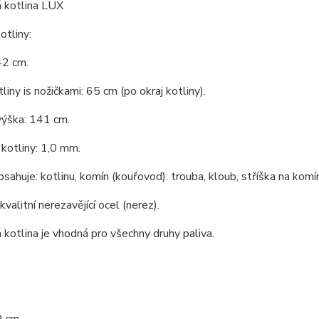
 kotlina LUX
tliny:
42 cm.
liny is nožičkami: 65 cm (po okraj kotliny).
výška: 141 cm.
kotliny: 1,0 mm.
bsahuje: kotlinu, komín (kouřovod): trouba, kloub, stříška na komín
kvalitní nerezavějící ocel (nerez).
kotlina je vhodná pro všechny druhy paliva.