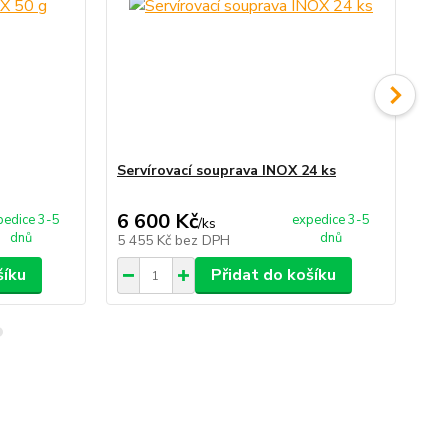
Servírovací souprava INOX 24 ks
Ho
pří
6 600 Kč
1 
pedice 3-5
expedice 3-5
/
ks
dnů
dnů
5 455 Kč
bez DPH
1 
šíku
Přidat do košíku