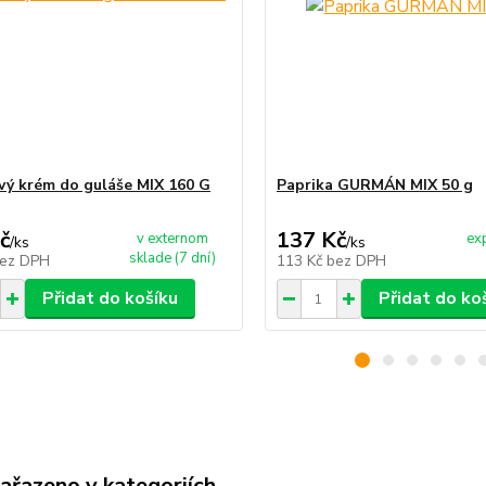
vý krém do guláše MIX 160 G
Paprika GURMÁN MIX 50 g
č
137 Kč
v externom
ex
/
ks
/
ks
sklade (7 dní)
ez DPH
113 Kč
bez DPH
Přidat do košíku
Přidat do ko
zařazeno v kategoriích