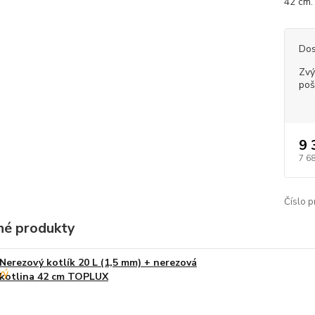
42 cm. 
Dos
Zvý
poš
9 
7 6
Číslo p
é produkty
Nerezový kotlík 20 L (1,5 mm) + nerezová
kotlina 42 cm TOPLUX