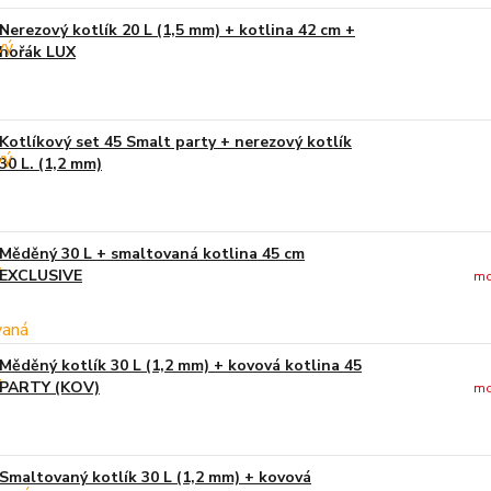
Nerezový kotlík 20 L (1,5 mm) + kotlina 42 cm +
hořák LUX
Kotlíkový set 45 Smalt party + nerezový kotlík
30 L. (1,2 mm)
Měděný 30 L + smaltovaná kotlina 45 cm
EXCLUSIVE
mo
Měděný kotlík 30 L (1,2 mm) + kovová kotlina 45
PARTY (KOV)
mo
Smaltovaný kotlík 30 L (1,2 mm) + kovová