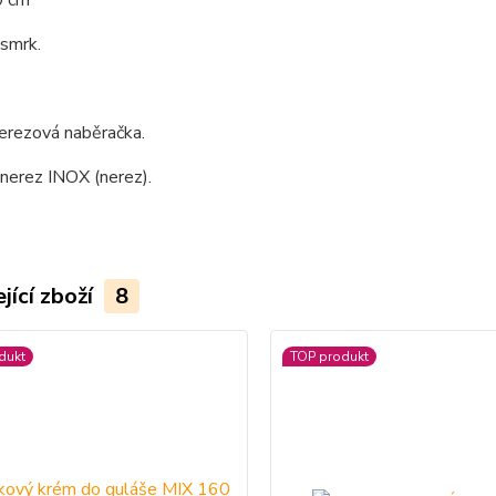
0 cm
 smrk.
nerezová naběračka.
 nerez INOX (nerez).
jící zboží
8
dukt
TOP produkt