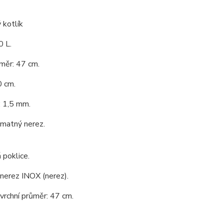
 kotlík
0 L.
měr: 47 cm.
0 cm.
: 1,5 mm.
 matný nerez.
 poklice.
 nerez INOX (nerez).
 vrchní průměr: 47 cm.