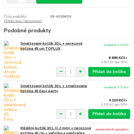
Číslo produktu:
09-4530KOV
Hlídat cenu / dostupnost
Podobné produkty
Smaltovaný kotlík 30 L + nerezová
expedice 3-5 dnů
kotlina 45 cm TOPLUX
6 680 Kč
/
ks
5 521 Kč
bez DPH
Přidat do košíku
Smaltovaný kotlík 30 L + smaltovaná
expedice 3-5 dnů
kotlina 45 Easy party
4 320 Kč
/
ks
3 570 Kč
bez DPH
Přidat do košíku
Měděný kotlík 30 L (1,2 mm) + nerezová
momentálně vyprodáno
kotlina 45 cm + vařečka a naběračka