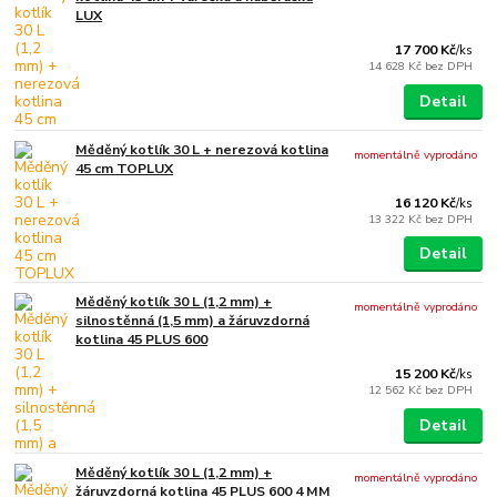
LUX
17 700 Kč
/
ks
14 628 Kč
bez DPH
Detail
Měděný kotlík 30 L + nerezová kotlina
momentálně vyprodáno
45 cm TOPLUX
16 120 Kč
/
ks
13 322 Kč
bez DPH
Detail
Měděný kotlík 30 L (1,2 mm) +
momentálně vyprodáno
silnostěnná (1,5 mm) a žáruvzdorná
kotlina 45 PLUS 600
15 200 Kč
/
ks
12 562 Kč
bez DPH
Detail
Měděný kotlík 30 L (1,2 mm) +
momentálně vyprodáno
žáruvzdorná kotlina 45 PLUS 600 4 MM