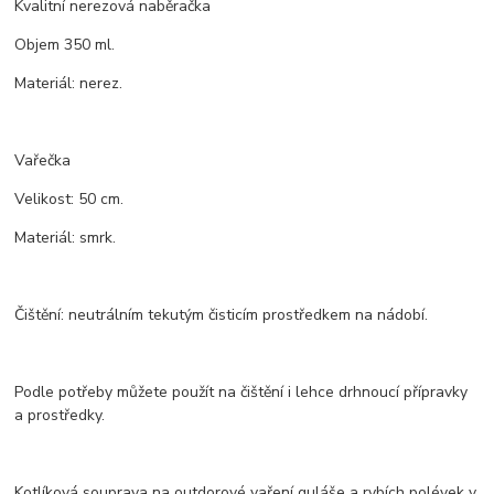
Kvalitní nerezová naběračka
Objem 350 ml.
Materiál: nerez.
Vařečka
Velikost: 50 cm.
Materiál: smrk.
Čištění: neutrálním tekutým čisticím prostředkem na nádobí.
Podle potřeby můžete použít na čištění i lehce drhnoucí přípravky
a prostředky.
Kotlíková souprava na outdorové vaření guláše a rybích polévek v