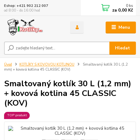
0
ks
Eshop: +421 902 212 007
za
0,00 Kč
od 8:00 - do 16:00 hod
Menu
Hledat
Úvod
KOTLÍKY S KOVOVOU KOTLINOU
Smaltovaný kotlík 30 L (1,2
mm) + kovová kotlina 45 CLASSIC (KOV)
Smaltovaný kotlík 30 L (1,2 mm)
+ kovová kotlina 45 CLASSIC
(KOV)
TOP produkt