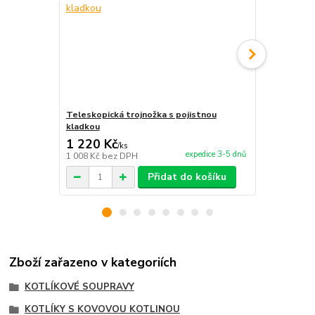
Teleskopická trojnožka s pojistnou
Servírovaci
kladkou
1 220 Kč
6 990 Kč
/
ks
expedice 3-5 dnů
1 008 Kč
bez DPH
5 777 Kč
bez
Přidat do košíku
Zboží zařazeno v kategoriích
KOTLÍKOVÉ SOUPRAVY
KOTLÍKY S KOVOVOU KOTLINOU