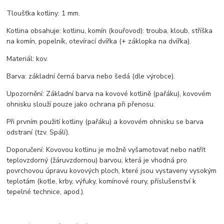
Tloušťka kotliny: 1 mm.
Kotlina obsahuje: kotlinu, komín (kouřovod): trouba, kloub, stříška
na komín, popelník, otevírací dvířka (+ záklopka na dvířka).
Materiál: kov.
Barva: základní černá barva nebo šedá (dle výrobce).
Upozornění: Základní barva na kovové kotlině (pařáku), kovovém
ohnisku slouží pouze jako ochrana při přenosu.
Při prvním použití kotliny (pařáku) a kovovém ohnisku se barva
odstraní (tzv. Spálí).
Doporučení: Kovovou kotlinu je možně vyšamotovať nebo natřít
teplovzdorný (žáruvzdornou) barvou, která je vhodná pro
povrchovou úpravu kovových ploch, které jsou vystaveny vysokým
teplotám (kotle, krby, výfuky, komínové roury, příslušenství k
tepelné technice, apod.).