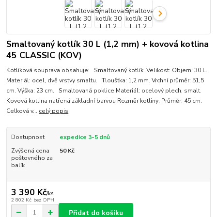
Smaltovaný kotlík 30 L (1,2 mm) + kovová kotlina
45 CLASSIC (KOV)
Kotlíková souprava obsahuje: Smaltovaný kotlík. Velikost: Objem: 30 L.
Materiál: ocel, dvě vrstvy smaltu. Tloušťka: 1,2 mm. Vrchní průměr: 51,5
cm. Výška: 23 cm. Smaltovaná poklice Materiál: ocelový plech, smalt.
Kovová kotlina natřená základní barvou Rozměr kotliny: Průměr: 45 cm.
Celková v...
celý popis
Dostupnost
expedice 3-5 dnů
Zvýšená cena
50 Kč
poštovného za
balík
3 390 Kč
/
ks
2 802 Kč
bez DPH
Přidat do košíku