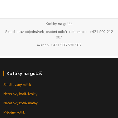
Kotlíky na guláš
Sklad, stav objednávek, osobní odběr, reklamace: +421 902 212
007
e-shop: +421 905 580 562
Kotlíky na guláš
Smaltovaný kotlík
Nerezový kotlík lesklý
Nerezový kotlík matný
Měděný kotlík