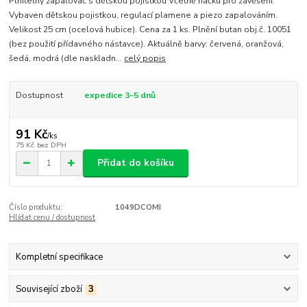
Plnitelný zapalovač s dětskou pojistkou Včetně háčku pro zavěšení.
Vybaven dětskou pojistkou, regulací plamene a piezo zapalováním.
Velikost 25 cm (ocelová hubice). Cena za 1 ks. Plnění butan obj.č. 10051
(bez použití přídavného nástavce). Aktuálně barvy: červená, oranžová,
šedá, modrá (dle naskladn...
celý popis
Dostupnost
expedice 3-5 dnů
91 Kč
/
ks
75 Kč
bez DPH
Přidat do košíku
Číslo produktu:
1049DCOMI
Hlídat cenu / dostupnost
Kompletní specifikace
Související zboží
3