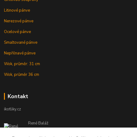
Litinové pánve
Nerezové pánve
Ocelové pánve
Smaltované pánve
Nepřilnavé pánve
Wok, průměr: 31 cm
Wok, průměr 36 cm
Kontakt
ikotliky.cz
René Baláž
Eshop: +421 902 212 007
od 8:00 - do 16:00 hod