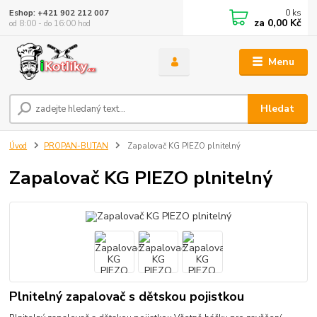
0
ks
Eshop: +421 902 212 007
za
0,00 Kč
od 8:00 - do 16:00 hod
Menu
Hledat
Úvod
PROPAN-BUTAN
Zapalovač KG PIEZO plnitelný
Zapalovač KG PIEZO plnitelný
Plnitelný zapalovač s dětskou pojistkou