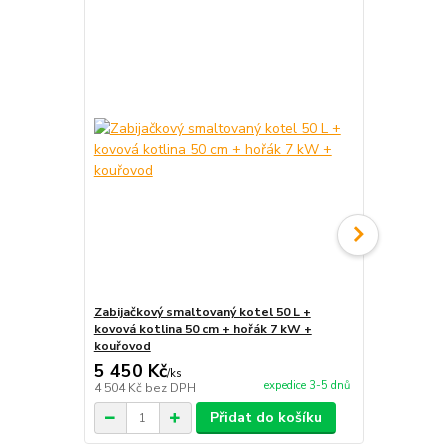
TOP produkt
Zabijačkový smaltovaný kotel 50 L +
Hořák 7 kW 
kovová kotlina 50 cm + hořák 7 kW +
příslušenstv
kouřovod
5 450 Kč
1 499 Kč
/
ks
expedice 3-5 dnů
4 504 Kč
bez DPH
1 239 Kč
bez
Přidat do košíku