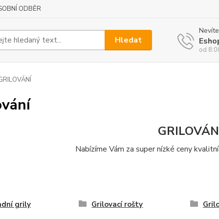
SOBNÍ ODBĚR
Nevíte
Hledat
Esho
od 8:0
GRILOVÁNÍ
ování
GRILOVÁN
Nabízíme Vám za super nízké ceny kvalitní 
dní grily
Grilovací rošty
Gril