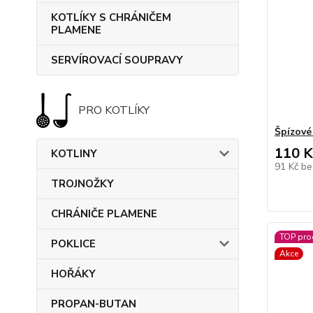
KOTLÍKY S CHRÁNIČEM
PLAMENE
SERVÍROVACÍ SOUPRAVY
PRO KOTLÍKY
Špízové 
110 K
KOTLINY
91 Kč
be
TROJNOŽKY
CHRÁNIČE PLAMENE
TOP pro
POKLICE
Akce
HOŘÁKY
PROPAN-BUTAN