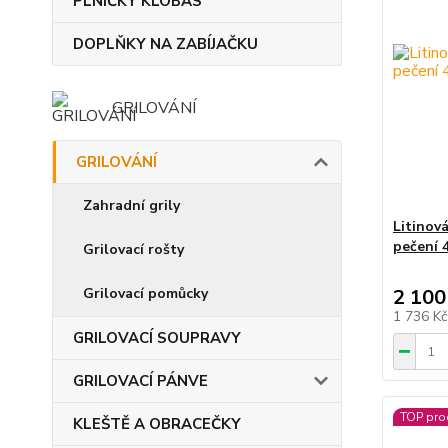
PLNIČKY KLOBÁS
DOPLŇKY NA ZABÍJAČKU
GRILOVÁNÍ
GRILOVÁNÍ
Zahradní grily
Litinová
pečení 
Grilovací rošty
Grilovací pomůcky
2 100
1 736 K
GRILOVACÍ SOUPRAVY
GRILOVACÍ PÁNVE
TOP pro
KLEŠTĚ A OBRACEČKY