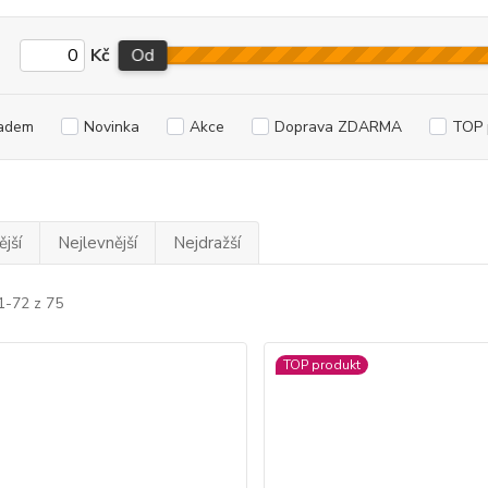
Kč
Od
adem
Novinka
Akce
Doprava ZDARMA
TOP 
jší
Nejlevnější
Nejdražší
1-72 z 75
TOP produkt