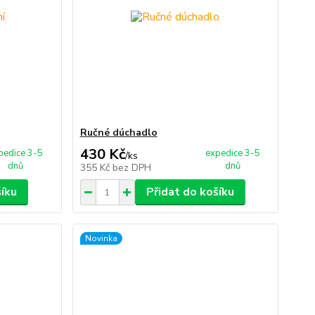
Ručné dúchadlo
430 Kč
pedice 3-5
expedice 3-5
/
ks
dnů
dnů
355 Kč
bez DPH
šíku
Přidat do košíku
Novinka