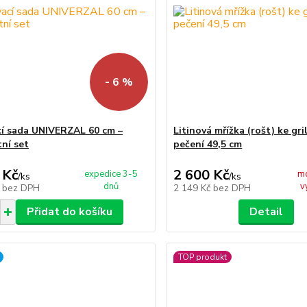
- 6 %
cí sada UNIVERZAL 60 cm –
Litinová mřížka (rošt) ke gri
ní set
pečení 49,5 cm
 Kč
2 600 Kč
expedice 3-5
m
/
ks
/
ks
dnů
v
č
bez DPH
2 149 Kč
bez DPH
Přidat do košíku
Detail
TOP produkt