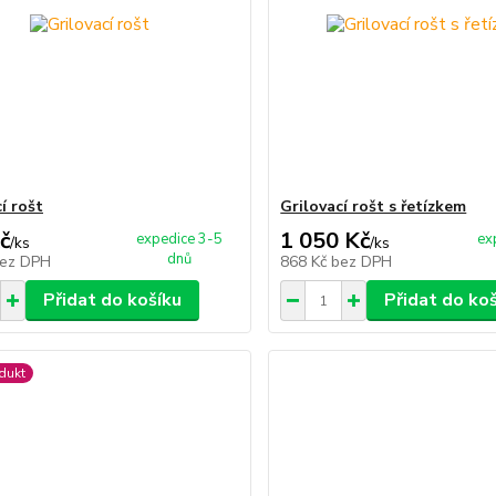
í rošt
Grilovací rošt s řetízkem
č
1 050 Kč
expedice 3-5
ex
/
ks
/
ks
dnů
ez DPH
868 Kč
bez DPH
Přidat do košíku
Přidat do ko
dukt