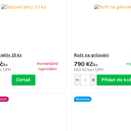
jehly 10 ks
Rošt na grilování
č
790 Kč
momentálně
ex
/
ks
/
ks
vyprodáno
z DPH
653 Kč
bez DPH
Detail
Přidat do ko
dukt
Novinka