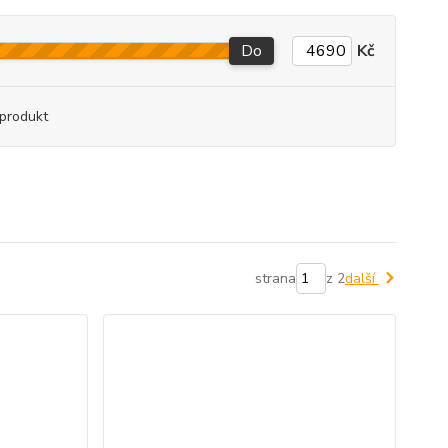
Do
Kč
produkt
strana
z 2
další