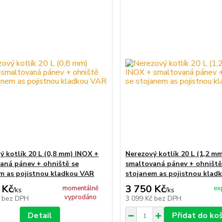
ý kotlík 20 L (0,8 mm) INOX +
Nerezový kotlík 20 L (1,2 m
aná pánev + ohniště se
smaltovaná pánev + ohniště
m as pojistnou kladkou VAR
stojanem as pojistnou klad
 Kč
3 750 Kč
momentálně
ex
/
ks
/
ks
vyprodáno
č
bez DPH
3 099 Kč
bez DPH
Detail
Přidat do ko