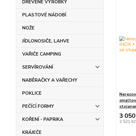
DŘEVĚNÉ VÝROBKY
PLASTOVÉ NÁDOBÍ
NOŽE
JÍDLONOSIČE, LAHVE
VAŘIČE CAMPING
SERVÍROVÁNÍ
NABĚRAČKY A VAŘECHY
POKLICE
Nerezov
smaltov
PEČÍCÍ FORMY
stojane
3 050
KOŘENÍ - PAPRIKA
2 521 K
KRÁJEČE