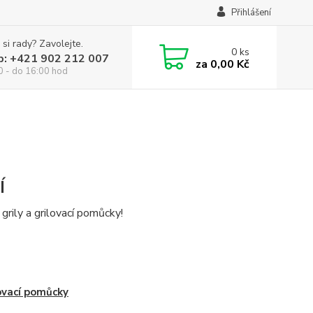
Přihlášení
 si rady? Zavolejte.
0
ks
p: +421 902 212 007
za
0,00 Kč
0 - do 16:00 hod
Í
grily a grilovací pomůcky!
ovací pomůcky