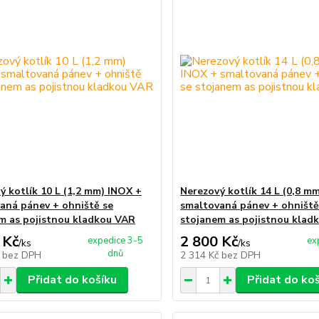
ý kotlík 10 L (1,2 mm) INOX +
Nerezový kotlík 14 L (0,8 m
aná pánev + ohniště se
smaltovaná pánev + ohniště
m as pojistnou kladkou VAR
stojanem as pojistnou klad
 Kč
2 800 Kč
expedice 3-5
ex
/
ks
/
ks
dnů
č
bez DPH
2 314 Kč
bez DPH
Přidat do košíku
Přidat do ko