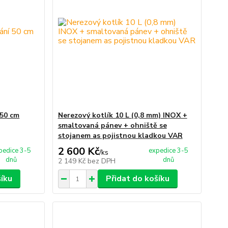
 50 cm
Nerezový kotlík 10 L (0,8 mm) INOX +
smaltovaná pánev + ohniště se
stojanem as pojistnou kladkou VAR
2 600 Kč
pedice 3-5
expedice 3-5
/
ks
dnů
dnů
2 149 Kč
bez DPH
šíku
Přidat do košíku