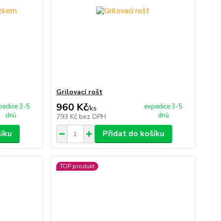
Grilovací rošt
960 Kč
pedice 3-5
expedice 3-5
/
ks
dnů
dnů
793 Kč
bez DPH
šíku
Přidat do košíku
TOP produkt