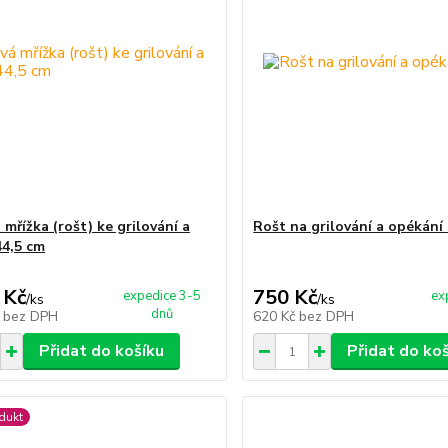
 mřížka (rošt) ke grilování a
Rošt na grilování a opékání
44,5 cm
 Kč
750 Kč
expedice 3-5
ex
/
ks
/
ks
dnů
č
bez DPH
620 Kč
bez DPH
Přidat do košíku
Přidat do ko
dukt