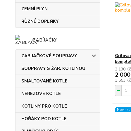
ZEMNÍ PLYN
RŮZNÉ DOPLŇKY
ZABÍJAČKY
ZABIJAČKOVÉ SOUPRAVY
Grilova
komplet
SOUPRAVY S ŽÁR. KOTLINOU
2 130 Kč
2 000
1 653 K
SMALTOVANÉ KOTLE
NEREZOVÉ KOTLE
KOTLINY PRO KOTLE
Novinka
HOŘÁKY POD KOTLE