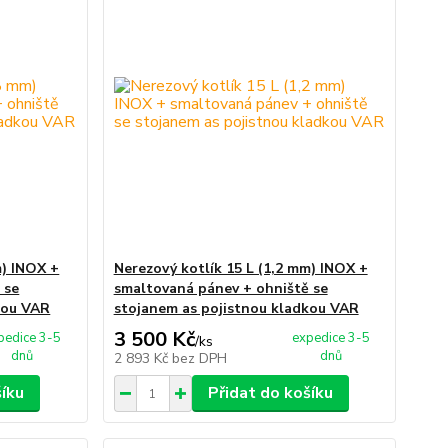
m) INOX +
Nerezový kotlík 15 L (1,2 mm) INOX +
 se
smaltovaná pánev + ohniště se
kou VAR
stojanem as pojistnou kladkou VAR
3 500 Kč
pedice 3-5
expedice 3-5
/
ks
dnů
dnů
2 893 Kč
bez DPH
šíku
Přidat do košíku