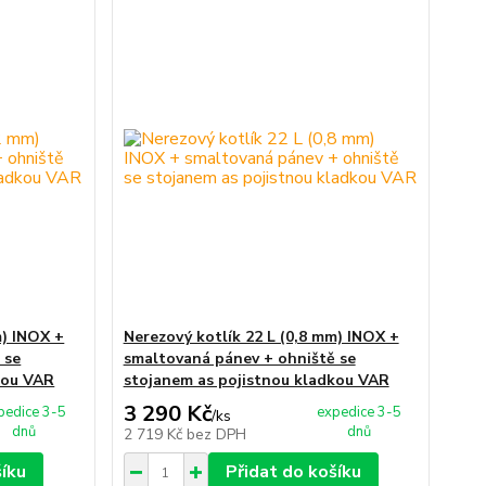
m) INOX +
Nerezový kotlík 22 L (0,8 mm) INOX +
 se
smaltovaná pánev + ohniště se
kou VAR
stojanem as pojistnou kladkou VAR
3 290 Kč
pedice 3-5
expedice 3-5
/
ks
dnů
dnů
2 719 Kč
bez DPH
šíku
Přidat do košíku