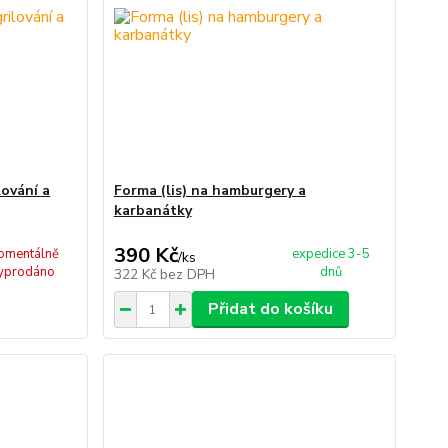
lování a
Forma (lis) na hamburgery a
karbanátky
390 Kč
omentálně
expedice 3-5
/
ks
yprodáno
dnů
322 Kč
bez DPH
Přidat do košíku