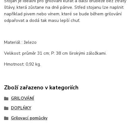
Stojan je ideální pro grilování kuřat a další drůbeže bez ztráty
šťávy, která zůstane na dně pánve. Střed stojanu lze naplnit
například pivem nebo vínem, které se bude během grilování
odpařovat a dodá tak masu lepší chuť.
Materiál : železo
Velikost: průměr 31 cm; P: 38 cm širokými záložkami.
Hmotnost: 0,92 kg.
Zboží zařazeno v kategoriích
GRILOVÁNÍ
DOPLŇKY
Grilovací pomůcky