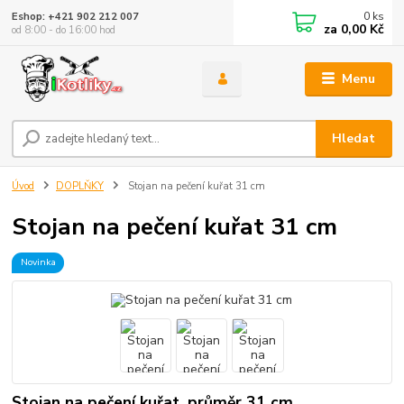
0
ks
Eshop: +421 902 212 007
za
0,00 Kč
od 8:00 - do 16:00 hod
Menu
Hledat
Úvod
DOPLŇKY
Stojan na pečení kuřat 31 cm
Stojan na pečení kuřat 31 cm
Novinka
Stojan na pečení kuřat, průměr 31 cm