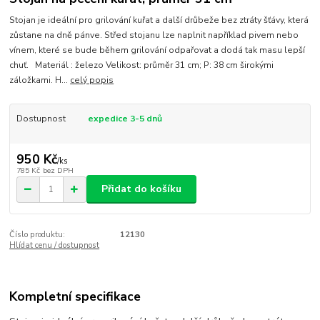
Stojan je ideální pro grilování kuřat a další drůbeže bez ztráty šťávy, která
zůstane na dně pánve. Střed stojanu lze naplnit například pivem nebo
vínem, které se bude během grilování odpařovat a dodá tak masu lepší
chuť. Materiál : železo Velikost: průměr 31 cm; P: 38 cm širokými
záložkami. H...
celý popis
Dostupnost
expedice 3-5 dnů
950 Kč
/
ks
785 Kč
bez DPH
Přidat do košíku
Číslo produktu:
12130
Hlídat cenu / dostupnost
Kompletní specifikace