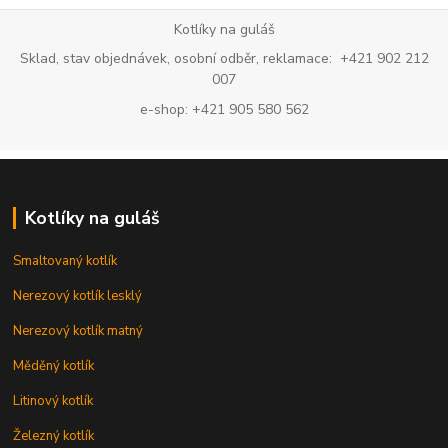
Kotlíky na guláš
Sklad, stav objednávek, osobní odběr, reklamace: +421 902 212
007
e-shop: +421 905 580 562
Kotlíky na guláš
Smaltovaný kotlík
Nerezový kotlík lesklý
Nerezový kotlík matný
Měděný kotlík
Litinový kotlík
Železný kotlík