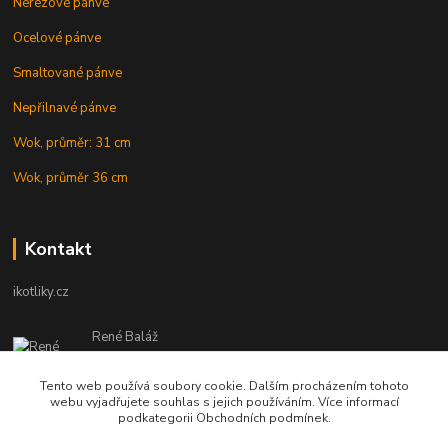
Nerezové pánve
Ocelové pánve
Smaltované pánve
Nepřilnavé pánve
Wok, průměr: 31 cm
Wok, průměr 36 cm
Kontakt
ikotliky.cz
René Baláž
Eshop: +421 902 212 007
od 8:00 - do 16:00 hod
Tento web používá soubory cookie. Dalším procházením tohoto
webu vyjadřujete souhlas s jejich používáním. Více informací
info@ikotliky.cz
podkategorii Obchodních podmínek.