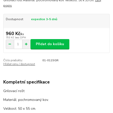
Grilovací rošt Materiál: pochromovaný kov. Velikost: 50 x 55 cm.
celý
popis
Dostupnost
expedice 3-5 dnů
960 Kč
/
ks
793 Kč
bez DPH
Přidat do košíku
Číslo produktu:
01-0115GR
Hlídat cenu / dostupnost
Kompletní specifikace
Grilovací rošt
Materiál: pochromovaný kov.
Velikost: 50 x 55 cm.