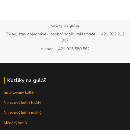
Kotlíky na guláš
Sklad, stav objednávek, osobní odběr, reklamace: +421 902 212
007
e-shop: +421 905 580 562
Kotlíky na guláš
Smaltovaný kotlík
Nerezový kotlík lesklý
Nerezový kotlík matný
Měděný kotlík