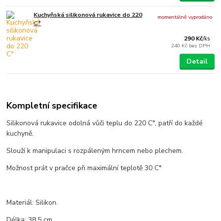
Kuchyňská silikonová rukavice do 220
momentálně vyprodáno
C°
290 Kč
/
ks
240 Kč
bez DPH
Detail
Kompletní specifikace
Silikonová rukavice odolná vůči teplu do 220 C°, patří do každé
kuchyně.
Slouží k manipulaci s rozpáleným hrncem nebo plechem.
Možnost prát v pračce při maximální teplotě 30 C°
Materiál: Silikon.
Délka: 38,5 cm.