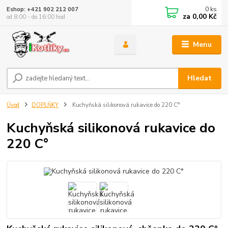
0
ks
Eshop: +421 902 212 007
za
0,00 Kč
od 8:00 - do 16:00 hod
Menu
Hledat
Úvod
DOPLŇKY
Kuchyňská silikonová rukavice do 220 C°
Kuchyňská silikonová rukavice do
220 C°