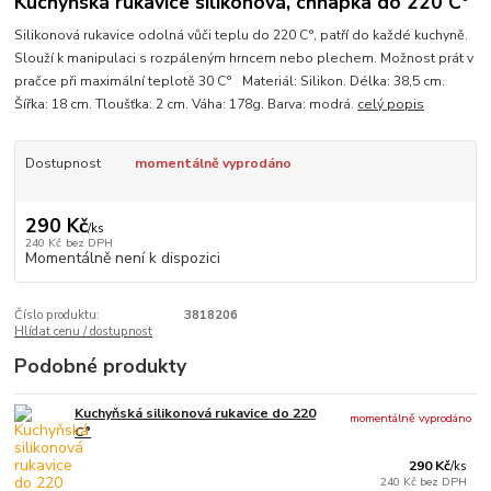
Kuchyňská rukavice silikonová, chňapka do 220 C°
Silikonová rukavice odolná vůči teplu do 220 C°, patří do každé kuchyně.
Slouží k manipulaci s rozpáleným hrncem nebo plechem. Možnost prát v
pračce při maximální teplotě 30 C° Materiál: Silikon. Délka: 38,5 cm.
Šířka: 18 cm. Tloušťka: 2 cm. Váha: 178g. Barva: modrá.
celý popis
Dostupnost
momentálně vyprodáno
290 Kč
/
ks
240 Kč
bez DPH
Momentálně není k dispozici
Číslo produktu:
3818206
Hlídat cenu / dostupnost
Podobné produkty
Kuchyňská silikonová rukavice do 220
momentálně vyprodáno
C°
290 Kč
/
ks
240 Kč
bez DPH