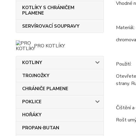
Vhodné na
KOTLÍKY S CHRÁNIČEM
PLAMENE
SERVÍROVACÍ SOUPRAVY
Materiál:
chromova
PRO KOTLÍKY
KOTLINY
Použití:
TROJNOŽKY
Otevřete 
strany. R
CHRÁNIČE PLAMENE
POKLICE
Čištění a
HOŘÁKY
Rošt umýt
PROPAN-BUTAN