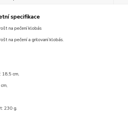
tní specifikace
 rošt na pečení klobás
rošt na pečení a grilovaní klobás.
í: 18,5 cm,
 cm,
: 230 g.