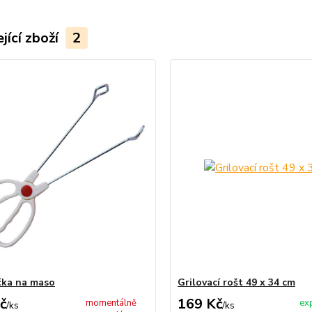
jící zboží
2
čka na maso
Grilovací rošt 49 x 34 cm
č
169 Kč
momentálně
ex
/
ks
/
ks