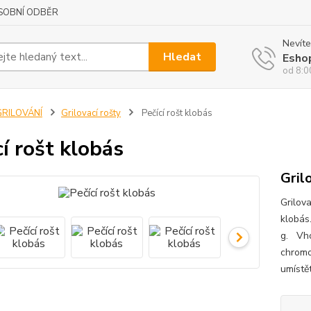
SOBNÍ ODBĚR
Nevíte
Hledat
Esho
od 8:0
GRILOVÁNÍ
Grilovací rošty
Pečící rošt klobás
cí rošt klobás
Gril
Grilova
klobás
g. Vho
chromo
umístět