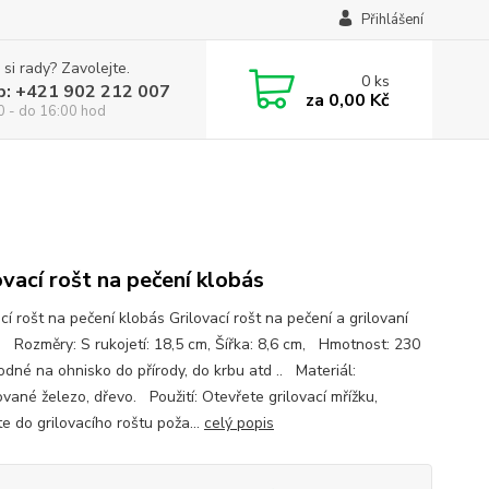
Přihlášení
 si rady? Zavolejte.
0
ks
p: +421 902 212 007
za
0,00 Kč
0 - do 16:00 hod
ovací rošt na pečení klobás
cí rošt na pečení klobás Grilovací rošt na pečení a grilovaní
. Rozměry: S rukojetí: 18,5 cm, Šířka: 8,6 cm, Hmotnost: 230
dné na ohnisko do přírody, do krbu atd .. Materiál:
vané železo, dřevo. Použití: Otevřete grilovací mřížku,
e do grilovacího roštu poža...
celý popis