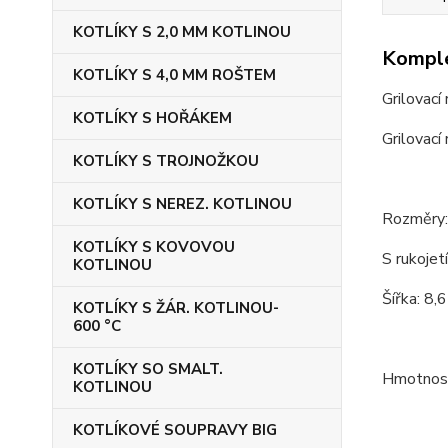
KOTLÍKY S 2,0 MM KOTLINOU
Komple
KOTLÍKY S 4,0 MM ROŠTEM
Grilovací
KOTLÍKY S HOŘÁKEM
Grilovací 
KOTLÍKY S TROJNOŽKOU
KOTLÍKY S NEREZ. KOTLINOU
Rozměry:
KOTLÍKY S KOVOVOU
S rukojet
KOTLINOU
Šířka: 8,6
KOTLÍKY S ŽÁR. KOTLINOU-
600 °C
KOTLÍKY SO SMALT.
Hmotnost
KOTLINOU
KOTLÍKOVÉ SOUPRAVY BIG