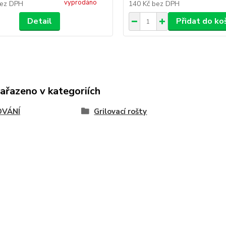
vyprodáno
ez DPH
140 Kč
bez DPH
Detail
Přidat do ko
zařazeno v kategoriích
OVÁNÍ
Grilovací rošty