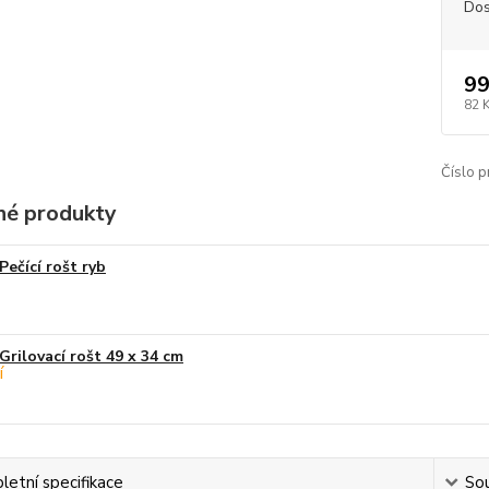
Dos
99
82 
Číslo p
é produkty
Pečící rošt ryb
Grilovací rošt 49 x 34 cm
etní specifikace
Sou