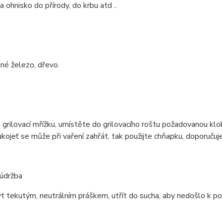
 ohnisko do přírody, do krbu atd ..
né železo, dřevo.
grilovací mřížku, umístěte do grilovacího roštu požadovanou k
ukojeť se může při vaření zahřát, tak použijte chňapku, doporuču
 údržba
 tekutým, neutrálním práškem, utřít do sucha, aby nedošlo k po