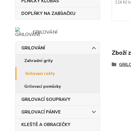
PLNIČKY KLOBÁS
124 Kč
b
DOPLŇKY NA ZABÍJAČKU
GRILOVÁNÍ
GRILOVÁNÍ
Zboží 
Zahradní grily
GRIL
Grilovací rošty
Grilovací pomůcky
GRILOVACÍ SOUPRAVY
GRILOVACÍ PÁNVE
KLEŠTĚ A OBRACEČKY