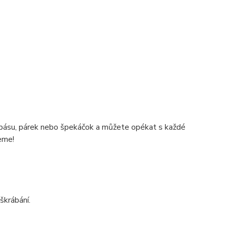
lobásu, párek nebo špekáčok a můžete opékat s každé
jeme!
škrábání.