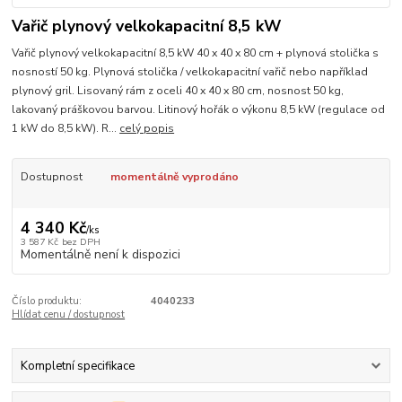
Vařič plynový velkokapacitní 8,5 kW
Vařič plynový velkokapacitní 8,5 kW 40 x 40 x 80 cm + plynová stolička s
nosností 50 kg. Plynová stolička / velkokapacitní vařič nebo například
plynový gril. Lisovaný rám z oceli 40 x 40 x 80 cm, nosnost 50 kg,
lakovaný práškovou barvou. Litinový hořák o výkonu 8,5 kW (regulace od
1 kW do 8,5 kW). R...
celý popis
Dostupnost
momentálně vyprodáno
4 340 Kč
/
ks
3 587 Kč
bez DPH
Momentálně není k dispozici
Číslo produktu:
4040233
Hlídat cenu / dostupnost
Kompletní specifikace