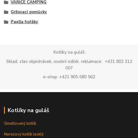
VAŘIČE CAMPING
Grilovací pomůcky
Paella hořáky
Kotlíky na guláš
Sklad, stav objednávek, osobní odběr, reklamace: +421 902 212
007
e-shop: +421 905 580 562
Kotlíky na guláš
Smaltovaný kotlík
Nerezový kotlík lesklý