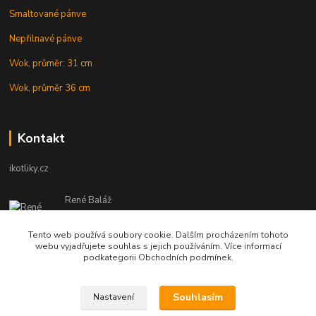
Smaltované pánve
Nepřilnavé pánve
Wok, průměr: 31 cm
Wok, průměr 36 cm
Kontakt
ikotliky.cz
René Baláž
Eshop: +421 902 212 007
od 8:00 - do 16:00 hod
Tento web používá soubory cookie. Dalším procházením tohoto
webu vyjadřujete souhlas s jejich používáním. Více informací
info@ikotliky.cz
podkategorii Obchodních podmínek.
Souhlasím
Nastavení