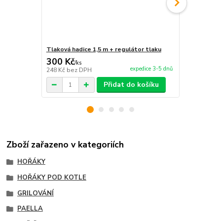
Tlaková hadice 1,5 m + regulátor tlaku
Tlaková had
300 Kč
480 Kč
/
ks
/
ks
expedice 3-5 dnů
248 Kč
bez DPH
397 Kč
bez 
Přidat do košíku
Zboží zařazeno v kategoriích
HOŘÁKY
HOŘÁKY POD KOTLE
GRILOVÁNÍ
PAELLA