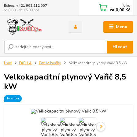
0
ks
Eshop: +421 902 212 007
za
0,00 Kč
od 8:00 - do 16:00 hod
Menu
Hledat
Úvod
PAELLA
Paella hořáky
Velkokapacitní plynový Vařič 8,5 kW
Velkokapacitní plynový Vařič 8,5
kW
Novinka